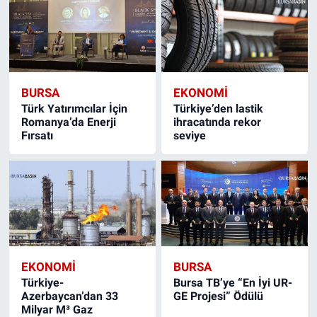
BURSA
EKONOMI
Türk Yatırımcılar İçin
Türkiye’den lastik
Romanya’da Enerji
ihracatında rekor
Fırsatı
seviye
EKONOMI
BURSA
Türkiye-
Bursa TB’ye “En İyi UR-
Azerbaycan’dan 33
GE Projesi” Ödülü
Milyar M³ Gaz