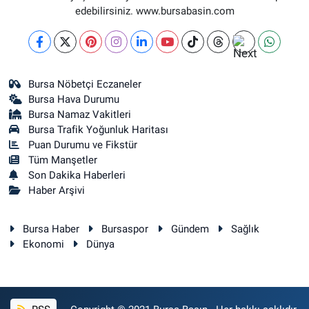
DİKKALDIRIM MAH. HAT CAD. NO:1 1-B(ZÜBEYDE HANIM
edebilirsiniz. www.bursabasin.com
DOĞUMEVİ KARŞISI)
0 (224) 236 46 98
Yol Tarifi Al
Kağan Eczanesi
Bursa Nöbetçi Eczaneler
HAMİTLER MAH. 1.FATİH CAD. NO:22 C(HAMİTLER YENİ KAPALI
Bursa Hava Durumu
PAZAR ALTI)
Bursa Namaz Vakitleri
0 (224) 909 39 87
Yol Tarifi Al
Bursa Trafik Yoğunluk Haritası
Puan Durumu ve Fikstür
Tüm Manşetler
Son Dakika Haberleri
Haber Arşivi
Bursa Haber
Bursaspor
Gündem
Sağlık
Ekonomi
Dünya