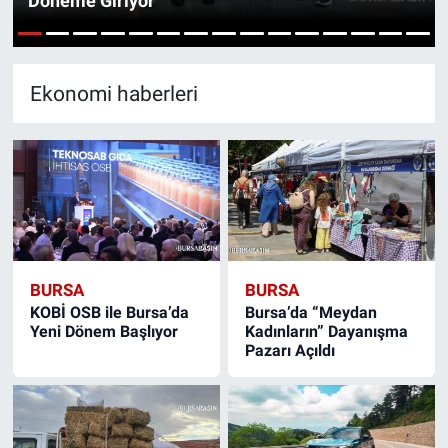
Döneme Giriyor
Sağlık
1
2
3
4
5
6
7
8
9
10
11
12
13
14
15
Eğitim
Ekonomi haberleri
Ekonomi
Dünya
Teknoloji
BURSA
BURSA
Magazin
KOBİ OSB ile Bursa’da
Bursa’da “Meydan
Yeni Dönem Başlıyor
Kadınların” Dayanışma
Siyaset
Pazarı Açıldı
Yaşam
Spor