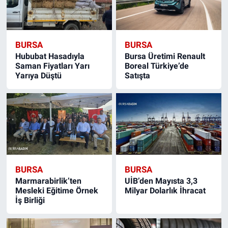
Nöbetçi Eczaneler
BURSA
BURSA
Hububat Hasadıyla
Bursa Üretimi Renault
Saman Fiyatları Yarı
Boreal Türkiye’de
Yarıya Düştü
Satışta
BURSA
BURSA
Marmarabirlik’ten
UİB’den Mayısta 3,3
Mesleki Eğitime Örnek
Milyar Dolarlık İhracat
İş Birliği