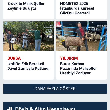
Erdek’te Minik Şefler
HOMETEX 2026
Zeytinle Buluştu
İstanbul’da Küresel
Gücünü Gösterdi
BURSA
YILDIRIM
İznik’te Erik Bereketi
Bursa Kurban
Davul Zurnayla Kutlandı
Pazarında Maliyetler
Üreticiyi Zorluyor
DAHA FAZLA GÖSTER
Döviz & Altın Hesaplayıcı