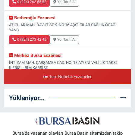
0 (224) 262 55 62
Yol Tarifi Al
Berberoğlu Eczanesi
ATICILAR MAH. DAVUT SOK. NO:16 A(ATICILAR SAĞLIK OCAĞI
YANI)
0 (224) 273 43 45
Yol Tarifi Al
Merkez Bursa Eczanesi
İNTİZAM MAH. ÇARŞAMBA CAD. NO: 18 A(YENİ VALİLİK TAKSİ
İLERİSİ - BİM KARŞISI)
Tüm Nöbetçi Eczaneler
0 (224) 253 13 19
Yol Tarifi Al
Güneş Eczanesi
Yükleniyor...
FATİH MAH. DOĞAN CAD. NO:61(BEŞYOL ALTI - FATİH ASM VE KIZ
TEKNİK LİSESİ YANI)
0 (224) 256 36 76
Yol Tarifi Al
Yenikale Eczanesi
Bursa'da yaşanan olayları Bursa Basın sitemizden takip