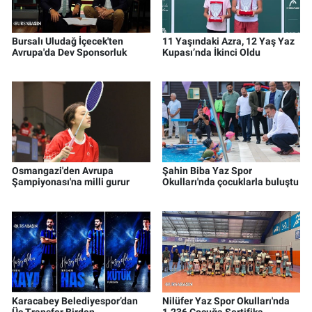
Bursalı Uludağ İçecek'ten
11 Yaşındaki Azra, 12 Yaş Yaz
Avrupa'da Dev Sponsorluk
Kupası’nda İkinci Oldu
Osmangazi'den Avrupa
Şahin Biba Yaz Spor
Şampiyonası'na milli gurur
Okulları'nda çocuklarla buluştu
Karacabey Belediyespor’dan
Nilüfer Yaz Spor Okulları'nda
Üç Transfer Birden
1.236 Çocuğa Sertifika