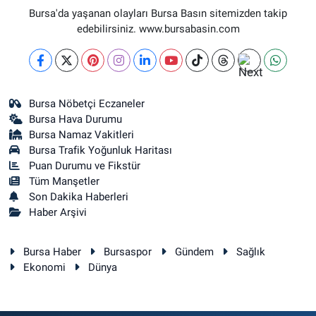
Bursa'da yaşanan olayları Bursa Basın sitemizden takip
Sağlık
edebilirsiniz. www.bursabasin.com
Eğitim
Ekonomi
Bursa Nöbetçi Eczaneler
Bursa Hava Durumu
Dünya
Bursa Namaz Vakitleri
Bursa Trafik Yoğunluk Haritası
Puan Durumu ve Fikstür
Teknoloji
Tüm Manşetler
Son Dakika Haberleri
Magazin
Haber Arşivi
Siyaset
Bursa Haber
Bursaspor
Gündem
Sağlık
Ekonomi
Dünya
Yaşam
Spor