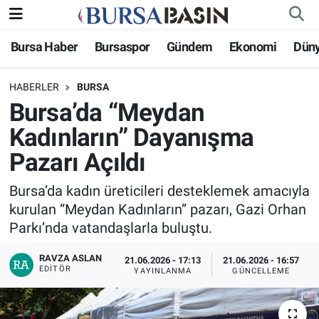
Bursa Haber
Bursaspor
Gündem
Ekonomi
Dün
Bursa Haber
Bursa Nöbetçi Eczaneler
HABERLER
BURSA
Genel
Bursa Hava Durumu
Bursa’da “Meydan
Politika
Bursa Namaz Vakitleri
Kadınların” Dayanışma
Pazarı Açıldı
Bilim, Teknoloji
Bursa Trafik Yoğunluk Haritası
Bursa’da kadın üreticileri desteklemek amacıyla
KÜLTÜR-SANAT
Süper Lig Puan Durumu ve Fikstür
kurulan “Meydan Kadınların” pazarı, Gazi Orhan
Parkı’nda vatandaşlarla buluştu.
Yerel
Tüm Manşetler
RAVZA ASLAN
21.06.2026 - 17:13
21.06.2026 - 16:57
EDITÖR
Bursaspor
Son Dakika Haberleri
YAYINLANMA
GÜNCELLEME
Gündem
Haber Arşivi