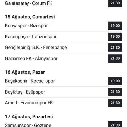
Galatasaray - Çorum FK
21:30
15 Ağustos, Cumartesi
Konyaspor - Rizespor
19:00
Kasımpaşa - Trabzonspor
19:00
Gençlerbirliği S.K. - Fenerbahçe
21:30
Gaziantep FK - Alanyaspor
21:30
16 Ağustos, Pazar
Başakşehir - Kocaelispor
19:00
Beşiktaş - Eyüpspor
21:30
Amed - Erzurumspor FK
21:30
17 Ağustos, Pazartesi
Samsunspor - Göztepe
21:30