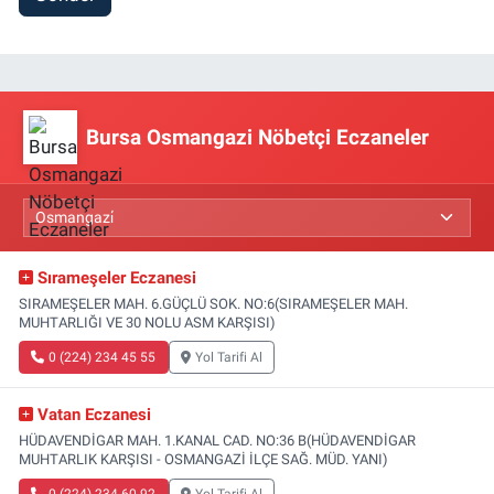
Bursa Osmangazi Nöbetçi Eczaneler
Sırameşeler Eczanesi
SIRAMEŞELER MAH. 6.GÜÇLÜ SOK. NO:6(SIRAMEŞELER MAH.
MUHTARLIĞI VE 30 NOLU ASM KARŞISI)
0 (224) 234 45 55
Yol Tarifi Al
Vatan Eczanesi
HÜDAVENDİGAR MAH. 1.KANAL CAD. NO:36 B(HÜDAVENDİGAR
MUHTARLIK KARŞISI - OSMANGAZİ İLÇE SAĞ. MÜD. YANI)