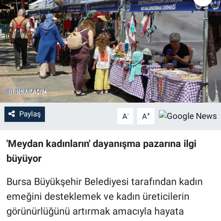
Sağlık
Eğitim
Ekonomi
Dünya
Paylaş
-
+
A
A
Teknoloji
'Meydan kadınların' dayanışma pazarına ilgi
Magazin
büyüyor
Siyaset
Bursa Büyükşehir Belediyesi tarafından kadın
Yaşam
emeğini desteklemek ve kadın üreticilerin
görünürlüğünü artırmak amacıyla hayata
Spor