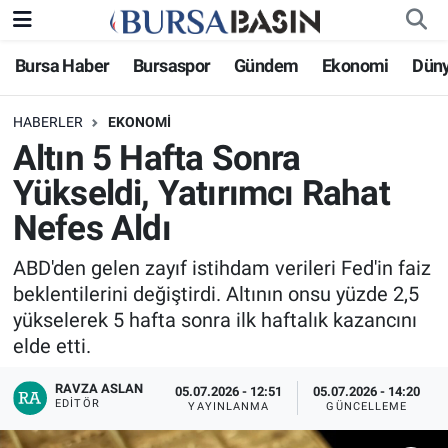
Bursa Haber
Bursaspor
Gündem
Ekonomi
Dün
Bursa Haber
Bursa Nöbetçi Eczaneler
HABERLER
EKONOMI
Genel
Bursa Hava Durumu
Altın 5 Hafta Sonra
Politika
Bursa Namaz Vakitleri
Yükseldi, Yatırımcı Rahat
Nefes Aldı
Bilim, Teknoloji
Bursa Trafik Yoğunluk Haritası
ABD'den gelen zayıf istihdam verileri Fed'in faiz
KÜLTÜR-SANAT
Süper Lig Puan Durumu ve Fikstür
beklentilerini değiştirdi. Altının onsu yüzde 2,5
yükselerek 5 hafta sonra ilk haftalık kazancını
Yerel
Tüm Manşetler
elde etti.
Bursaspor
Son Dakika Haberleri
RAVZA ASLAN
05.07.2026 - 12:51
05.07.2026 - 14:20
EDITÖR
YAYINLANMA
GÜNCELLEME
Gündem
Haber Arşivi