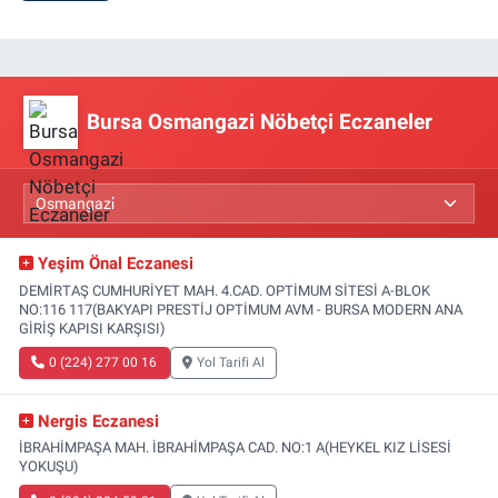
Bursa Osmangazi Nöbetçi Eczaneler
Yeşim Önal Eczanesi
DEMİRTAŞ CUMHURİYET MAH. 4.CAD. OPTİMUM SİTESİ A-BLOK
NO:116 117(BAKYAPI PRESTİJ OPTİMUM AVM - BURSA MODERN ANA
GİRİŞ KAPISI KARŞISI)
0 (224) 277 00 16
Yol Tarifi Al
Nergis Eczanesi
İBRAHİMPAŞA MAH. İBRAHİMPAŞA CAD. NO:1 A(HEYKEL KIZ LİSESİ
YOKUŞU)