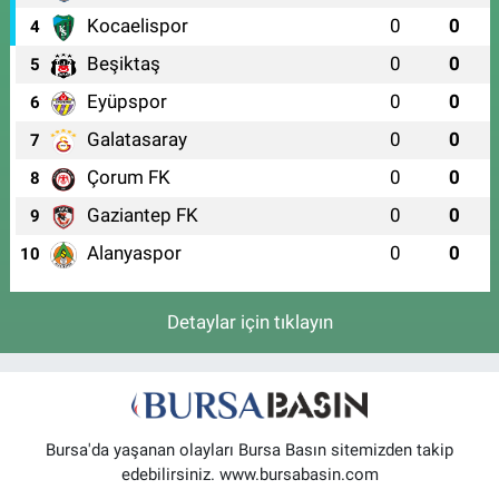
MACERA PARK YANI - 53 ASM VE 112 KARŞISI)
Kocaelispor
0
0
4
0 (224) 245 25 23
Yol Tarifi Al
Beşiktaş
0
0
5
Tolga Eczanesi
Eyüpspor
0
0
6
ÇEKİRGE MAH. DOBURCA CAD. NO:43(ÇEKİRGE DEVLET HASTANESİ -
Galatasaray
0
0
7
DOBURCA YOLU)
Çorum FK
0
0
8
0 (224) 239 40 62
Yol Tarifi Al
Gaziantep FK
0
0
9
Alanyaspor
0
0
10
Detaylar için tıklayın
Bursa'da yaşanan olayları Bursa Basın sitemizden takip
edebilirsiniz. www.bursabasin.com