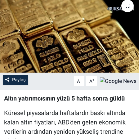
Sağlık
Eğitim
Ekonomi
Dünya
Teknoloji
Paylaş
-
+
A
A
Magazin
Altın yatırımcısının yüzü 5 hafta sonra güldü
Siyaset
Küresel piyasalarda haftalardır baskı altında
kalan altın fiyatları, ABD'den gelen ekonomik
Yaşam
verilerin ardından yeniden yükseliş trendine
Spor