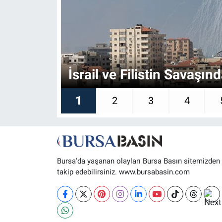
Sağlık
Eğitim
Ekonomi
İsrail ve Filistin Savaşı
Dünya
1
2
3
4
Teknoloji
Magazin
Bursa'da yaşanan olayları Bursa Basın sitemizden
Siyaset
takip edebilirsiniz. www.bursabasin.com
Yaşam
Spor