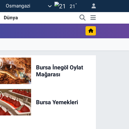
°
Osmangazi
21
Dünya
Bursa İnegöl Oylat
Mağarası
Bursa Yemekleri