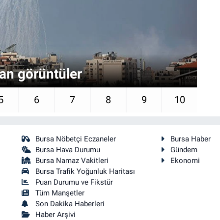
ndan görüntüler
To
5
6
7
8
9
10
Bursa Nöbetçi Eczaneler
Bursa Haber
Bursa Hava Durumu
Gündem
Bursa Namaz Vakitleri
Ekonomi
Bursa Trafik Yoğunluk Haritası
Puan Durumu ve Fikstür
Tüm Manşetler
Son Dakika Haberleri
Haber Arşivi