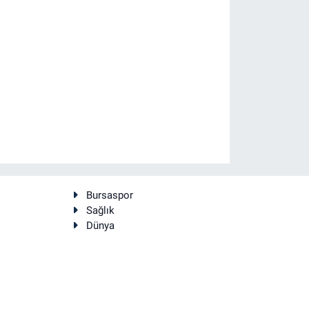
gg'un Gemlik'teki Teknoloji Kampüs
Bursaspor
Sağlık
Dünya