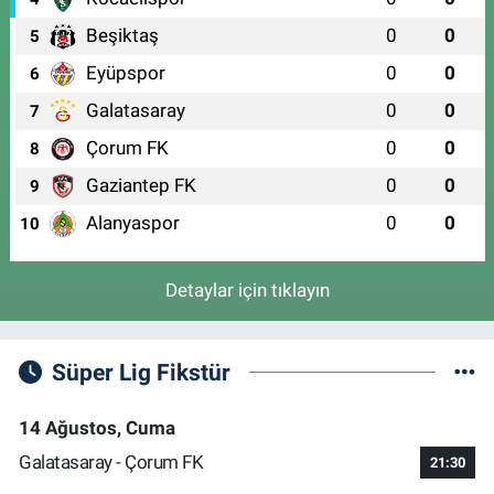
Beşiktaş
0
0
5
Eyüpspor
0
0
6
Galatasaray
0
0
7
Çorum FK
0
0
8
Gaziantep FK
0
0
9
Alanyaspor
0
0
10
Detaylar için tıklayın
Süper Lig Fikstür
14 Ağustos, Cuma
Galatasaray - Çorum FK
21:30