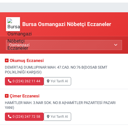
Bursa Osmangazi Nöbetçi Eczaneler
Okumuş Eczanesi
DEMİRTAŞ DUMLUPINAR MAH. 47.CAD. NO:76 B(DOSAB SEMT
POLİKLİNİĞİ KARŞISI)
0 (224) 262 11 44
Yol Tarifi Al
Çimer Eczanesi
HAMİTLER MAH. 3.NAR SOK. NO:8 A(HAMİTLER PAZARTESİ PAZARI
YANI)
0 (224) 247 72 58
Yol Tarifi Al