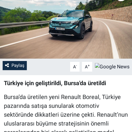
Sağlık
Eğitim
Ekonomi
Dünya
Paylaş
-
+
A
A
Teknoloji
Türkiye için geliştirildi, Bursa'da üretildi
Magazin
Bursa’da üretilen yeni Renault Boreal, Türkiye
Siyaset
pazarında satışa sunularak otomotiv
sektöründe dikkatleri üzerine çekti. Renault’nun
Yaşam
uluslararası büyüme stratejisinin önemli
Spor