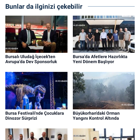
Bunlar da ilginizi çekebilir
Bursalı Uludağ İçecek'ten
Bursa'da Afetlere Hazırlıkta
Avrupa'da Dev Sponsorluk
Yeni Dönem Başlıyor
Bursa Festivali'nde Çocuklara
Büyükorhan'daki Orman
Dinozor Sürprizi
Yangını Kontrol Altında