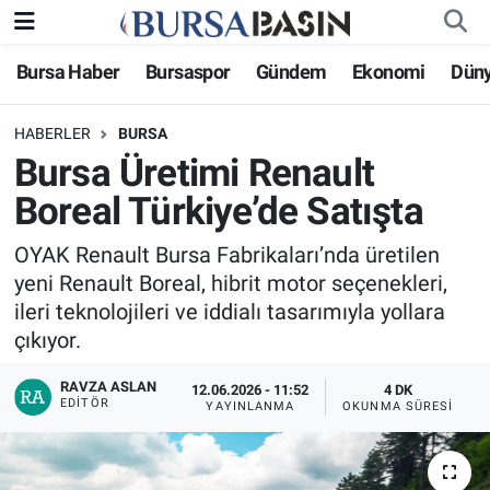
Bursa Haber
Bursaspor
Gündem
Ekonomi
Dün
Bursa Haber
Bursa Nöbetçi Eczaneler
HABERLER
BURSA
Genel
Bursa Hava Durumu
Bursa Üretimi Renault
Politika
Bursa Namaz Vakitleri
Boreal Türkiye’de Satışta
Bilim, Teknoloji
Bursa Trafik Yoğunluk Haritası
OYAK Renault Bursa Fabrikaları’nda üretilen
yeni Renault Boreal, hibrit motor seçenekleri,
KÜLTÜR-SANAT
Süper Lig Puan Durumu ve Fikstür
ileri teknolojileri ve iddialı tasarımıyla yollara
çıkıyor.
Yerel
Tüm Manşetler
RAVZA ASLAN
12.06.2026 - 11:52
4 DK
EDITÖR
YAYINLANMA
OKUNMA SÜRESI
Bursaspor
Son Dakika Haberleri
Gündem
Haber Arşivi