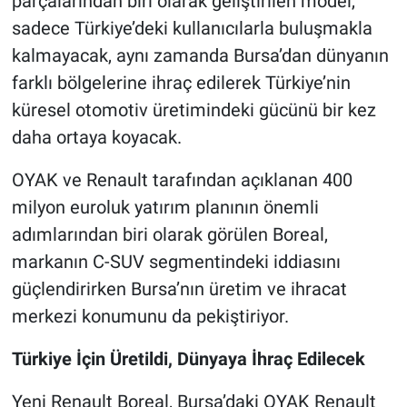
parçalarından biri olarak geliştirilen model,
sadece Türkiye’deki kullanıcılarla buluşmakla
Nöbetçi Eczaneler
kalmayacak, aynı zamanda Bursa’dan dünyanın
farklı bölgelerine ihraç edilerek Türkiye’nin
küresel otomotiv üretimindeki gücünü bir kez
daha ortaya koyacak.
OYAK ve Renault tarafından açıklanan 400
milyon euroluk yatırım planının önemli
adımlarından biri olarak görülen Boreal,
markanın C-SUV segmentindeki iddiasını
güçlendirirken Bursa’nın üretim ve ihracat
merkezi konumunu da pekiştiriyor.
Türkiye İçin Üretildi, Dünyaya İhraç Edilecek
Yeni Renault Boreal, Bursa’daki OYAK Renault