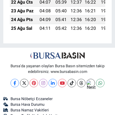
22 Ağu Cts
04:07
05:39
12:37
16:22
19:24
23 Ağu Paz
04:08
05:40
12:36
16:21
19:23
24 Ağu Pts
04:09
05:41
12:36
16:20
19:21
25 Ağu Sal
04:11
05:42
12:36
16:20
19:20
Bursa'da yaşanan olayları Bursa Basın sitemizden takip
edebilirsiniz. www.bursabasin.com
Bursa Nöbetçi Eczaneler
Bursa Hava Durumu
Bursa Namaz Vakitleri