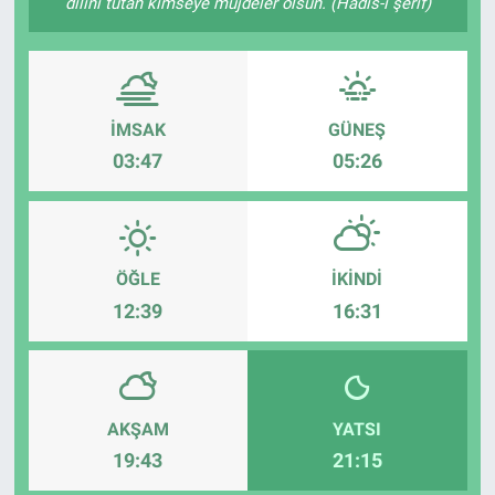
dilini tutan kimseye müjdeler olsun. (Hadis-i şerif)
Sağlık
Eğitim
İMSAK
GÜNEŞ
Ekonomi
03:47
05:26
Dünya
Teknoloji
ÖĞLE
İKINDI
12:39
16:31
Magazin
Siyaset
AKŞAM
YATSI
Yaşam
19:43
21:15
Spor