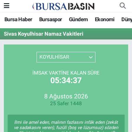
Bursa Haber
Bursaspor
Gündem
Ekonomi
Dün
Bursa Haber
Bursa Nöbetçi Eczaneler
Sivas Koyulhisar Namaz Vakitleri
Genel
Bursa Hava Durumu
Politika
Bursa Namaz Vakitleri
KOYULHİSAR
Bilim, Teknoloji
Bursa Trafik Yoğunluk Haritası
İMSAK VAKTINE KALAN SÜRE
05:34:37
KÜLTÜR-SANAT
Süper Lig Puan Durumu ve Fikstür
8 Ağustos 2026
Yerel
Tüm Manşetler
25 Safer 1448
Bursaspor
Son Dakika Haberleri
İlmi ile amel eden, malının fazlasını infâk eden (zekât
Gündem
Haber Arşivi
ve sadakasını veren), fuzûlî (boş ve lüzumsuz) sözden