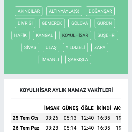
AKINCILAR
ALTINYAYLA(S)
DOĞANŞAR
Nöbetçi Eczaneler
DİVRİĞİ
GEMEREK
GÖLOVA
GÜRÜN
HAFİK
KANGAL
KOYULHİSAR
SUŞEHRİ
SİVAS
ULAŞ
YILDIZELİ
ZARA
İMRANLI
ŞARKIŞLA
KOYULHİSAR AYLIK NAMAZ VAKITLERI
İMSAK
GÜNEŞ
ÖĞLE
İKINDI
AKŞAM
25 Tem Cts
03:26
05:13
12:40
16:35
19:58
26 Tem Paz
03:28
05:14
12:40
16:35
19:57