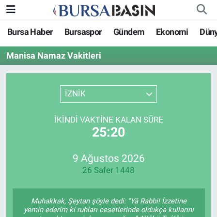
Bursa Haber
Bursaspor
Gündem
Ekonomi
Dün
Bursa Haber
Bursa Nöbetçi Eczaneler
Manisa Namaz Vakitleri
Genel
Bursa Hava Durumu
Politika
Bursa Namaz Vakitleri
İZNİK
Bilim, Teknoloji
Bursa Trafik Yoğunluk Haritası
İKINDI VAKTINE KALAN SÜRE
25:20
KÜLTÜR-SANAT
Süper Lig Puan Durumu ve Fikstür
9 Ağustos 2026
Yerel
Tüm Manşetler
26 Safer 1448
Bursaspor
Son Dakika Haberleri
Muhakkak, Şeytan şöyle dedi: "Yâ Rabbi! İzzetine
Gündem
Haber Arşivi
yemin ederim ki ruhları cesetlerinde oldukça kullarını