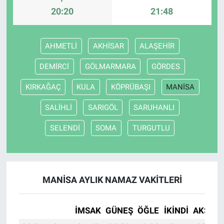
20:20
21:48
Nöbetçi Eczaneler
AHMETLİ
AKHİSAR
ALAŞEHİR
DEMİRCİ
GÖLMARMARA
GÖRDES
KIRKAĞAÇ
KULA
KÖPRÜBAŞI
MANİSA
SALİHLİ
SARIGÖL
SARUHANLI
SELENDİ
SOMA
TURGUTLU
MANİSA AYLIK NAMAZ VAKITLERI
İMSAK
GÜNEŞ
ÖĞLE
İKINDI
AKŞAM