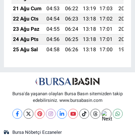
21 Ağu Cum
04:53
06:22
13:19
17:03
20:05
22 Ağu Cts
04:54
06:23
13:18
17:02
20:03
23 Ağu Paz
04:55
06:24
13:18
17:01
20:02
24 Ağu Pts
04:56
06:25
13:18
17:01
20:01
25 Ağu Sal
04:58
06:26
13:18
17:00
19:59
Bursa'da yaşanan olayları Bursa Basın sitemizden takip
edebilirsiniz. www.bursabasin.com
Bursa Nöbetçi Eczaneler