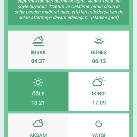
saptırmaktan geri durmayacağım." Allâhü Teâlâ ise
şöyle buyurdu: "İzzetim ve Celâlime yemin olsun ki
Sağlık
onlar benden mağfiret talep ettikleri müddetçe ben de
onları affetmeye devam edeceğim." (Hadis-i şerif)
Eğitim
Ekonomi
İMSAK
GÜNEŞ
Dünya
04:37
06:12
Teknoloji
Magazin
ÖĞLE
İKINDI
13:21
17:09
Siyaset
Yaşam
AKŞAM
YATSI
Spor