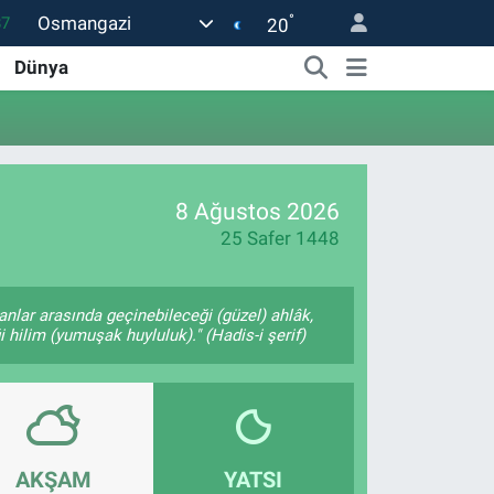
°
Osmangazi
87
20
18
Dünya
32
38
59
8 Ağustos 2026
14
25 Safer 1448
anlar arasında geçinebileceği (güzel) ahlâk,
 hilim (yumuşak huyluluk)." (Hadis-i şerif)
AKŞAM
YATSI