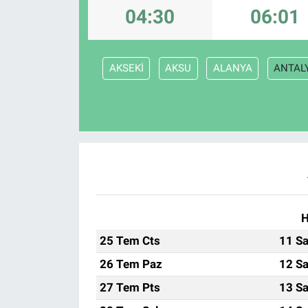
04:30
06:01
Sağlık
Eğitim
AKSEKİ
AKSU
ALANYA
ANTAL
Ekonomi
Dünya
Teknoloji
Magazin
H
Siyaset
25 Tem Cts
11 Sa
26 Tem Paz
12 Sa
Yaşam
27 Tem Pts
13 Sa
Spor