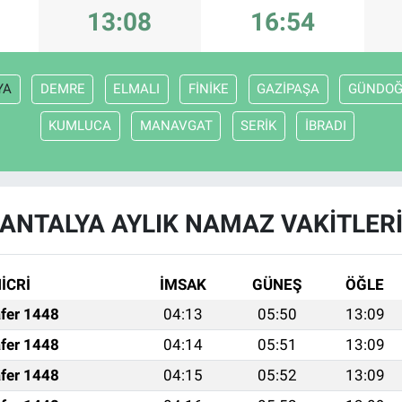
13:08
16:54
YA
DEMRE
ELMALI
FİNİKE
GAZİPAŞA
GÜNDO
KUMLUCA
MANAVGAT
SERİK
İBRADI
ANTALYA AYLIK NAMAZ VAKITLER
İCRİ
İMSAK
GÜNEŞ
ÖĞLE
fer 1448
04:13
05:50
13:09
fer 1448
04:14
05:51
13:09
fer 1448
04:15
05:52
13:09