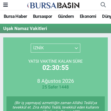
Bursa Haber
Bursaspor
Gündem
Ekonomi
Dün
Bursa Haber
Bursa Nöbetçi Eczaneler
Uşak Namaz Vakitleri
Genel
Bursa Hava Durumu
Politika
Bursa Namaz Vakitleri
İZNİK
Bilim, Teknoloji
Bursa Trafik Yoğunluk Haritası
YATSI VAKTINE KALAN SÜRE
02:30:55
KÜLTÜR-SANAT
Süper Lig Puan Durumu ve Fikstür
8 Ağustos 2026
Yerel
Tüm Manşetler
25 Safer 1448
Bursaspor
Son Dakika Haberleri
(Bir iş yapmaya) azmettiğin zaman Allâhü Teâlâ'ya
Gündem
Haber Arşivi
tevekkül et. Zira Allâhü Teâlâ, tevekkül eden kullarını