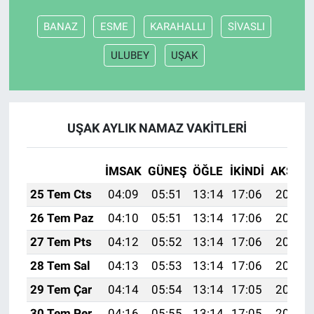
BANAZ
ESME
KARAHALLI
SİVASLI
Nöbetçi Eczaneler
ULUBEY
UŞAK
UŞAK AYLIK NAMAZ VAKITLERI
İMSAK
GÜNEŞ
ÖĞLE
İKINDI
AKŞAM
25 Tem Cts
04:09
05:51
13:14
17:06
20:27
26 Tem Paz
04:10
05:51
13:14
17:06
20:26
27 Tem Pts
04:12
05:52
13:14
17:06
20:26
28 Tem Sal
04:13
05:53
13:14
17:06
20:25
29 Tem Çar
04:14
05:54
13:14
17:05
20:24
30 Tem Per
04:16
05:55
13:14
17:05
20:23