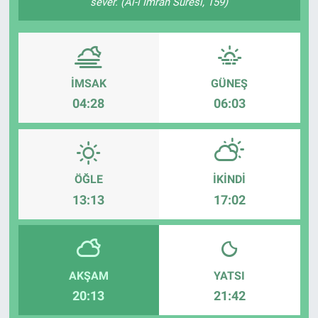
sever. (Âl-i İmrân Sûresi, 159)
Sağlık
Eğitim
İMSAK
GÜNEŞ
Ekonomi
04:28
06:03
Dünya
Teknoloji
ÖĞLE
İKINDI
13:13
17:02
Magazin
Siyaset
AKŞAM
YATSI
Yaşam
20:13
21:42
Spor