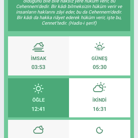
olduğunu bile bile haksız yere hüküm verir, bu
Cehennem'dedir. Bir kâdı bilmeksizin hüküm verir ve
Sağlık
insanların haklarını zâyi eder, bu da Cehennem'dedir.
Bir kâdı da hakka riâyet ederek hüküm verir, işte bu,
Cennet'tedir. (Hadis-i şerif)
Eğitim
Ekonomi
Dünya
İMSAK
GÜNEŞ
03:53
05:30
Teknoloji
Magazin
ÖĞLE
İKINDI
Siyaset
12:41
16:31
Yaşam
Spor