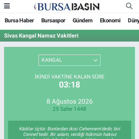
Bursa Haber
Bursaspor
Gündem
Ekonomi
Dün
Bursa Haber
Bursa Nöbetçi Eczaneler
Sivas Kangal Namaz Vakitleri
Genel
Bursa Hava Durumu
Politika
Bursa Namaz Vakitleri
KANGAL
Bilim, Teknoloji
Bursa Trafik Yoğunluk Haritası
İKINDI VAKTINE KALAN SÜRE
03:18
KÜLTÜR-SANAT
Süper Lig Puan Durumu ve Fikstür
8 Ağustos 2026
Yerel
Tüm Manşetler
25 Safer 1448
Bursaspor
Son Dakika Haberleri
Kâdılar üçtür. Bunlardan ikisi Cehennem'dedir, biri
Gündem
Haber Arşivi
Cennet'tedir. Bir adam, verdiği hükmün haksız