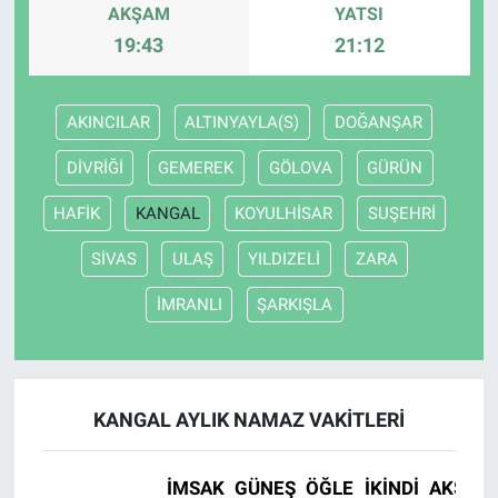
AKŞAM
YATSI
19:43
21:12
Nöbetçi Eczaneler
AKINCILAR
ALTINYAYLA(S)
DOĞANŞAR
DİVRİĞİ
GEMEREK
GÖLOVA
GÜRÜN
HAFİK
KANGAL
KOYULHİSAR
SUŞEHRİ
SİVAS
ULAŞ
YILDIZELİ
ZARA
İMRANLI
ŞARKIŞLA
KANGAL AYLIK NAMAZ VAKITLERI
İMSAK
GÜNEŞ
ÖĞLE
İKINDI
AKŞAM