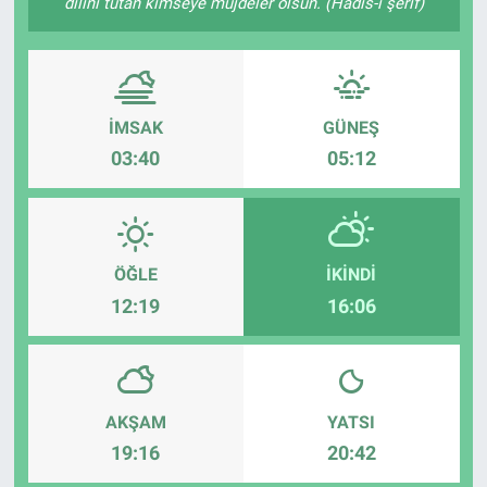
dilini tutan kimseye müjdeler olsun. (Hadis-i şerif)
Sağlık
Eğitim
İMSAK
GÜNEŞ
Ekonomi
03:40
05:12
Dünya
Teknoloji
ÖĞLE
İKINDI
12:19
16:06
Magazin
Siyaset
AKŞAM
YATSI
Yaşam
19:16
20:42
Spor