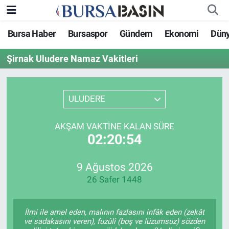
Bursa Haber
Bursaspor
Gündem
Ekonomi
Dün
Bursa Haber
Bursa Nöbetçi Eczaneler
Şirnak Uludere Namaz Vakitleri
Genel
Bursa Hava Durumu
Politika
Bursa Namaz Vakitleri
ULUDERE
Bilim, Teknoloji
Bursa Trafik Yoğunluk Haritası
AKŞAM VAKTINE KALAN SÜRE
02:20:54
KÜLTÜR-SANAT
Süper Lig Puan Durumu ve Fikstür
9 Ağustos 2026
Yerel
Tüm Manşetler
26 Safer 1448
Bursaspor
Son Dakika Haberleri
İlmi ile amel eden, malının fazlasını infâk eden (zekât
Gündem
Haber Arşivi
ve sadakasını veren), fuzûlî (boş ve lüzumsuz) sözden