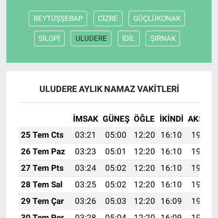
BEYTÜŞŞEBAP
CİZRE
GÜÇLÜKONAK
Nöbetçi Eczaneler
SİLOPİ
ULUDERE
İDİL
ŞIRNAK
ULUDERE AYLIK NAMAZ VAKITLERI
İMSAK
GÜNEŞ
ÖĞLE
İKINDI
AKŞAM
25 Tem Cts
03:21
05:00
12:20
16:10
19:30
26 Tem Paz
03:23
05:01
12:20
16:10
19:30
27 Tem Pts
03:24
05:02
12:20
16:10
19:29
28 Tem Sal
03:25
05:02
12:20
16:10
19:28
29 Tem Çar
03:26
05:03
12:20
16:09
19:27
30 Tem Per
03:28
05:04
12:20
16:09
19:26