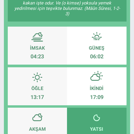
kakan işte odur. Ve (o kimse) yoksula yemek
yedirilmesi için teşvikte bulunmaz. (Mâûn Sûresi, 1-2-
Sağlık
3)
Eğitim
Ekonomi
İMSAK
GÜNEŞ
04:23
06:02
Dünya
Teknoloji
Magazin
ÖĞLE
İKINDI
13:17
17:09
Siyaset
Yaşam
AKŞAM
YATSI
Spor