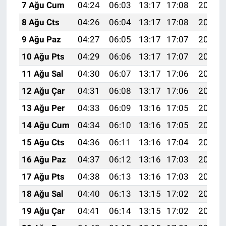
7 Ağu Cum
04:24
06:03
13:17
17:08
20:21
8 Ağu Cts
04:26
06:04
13:17
17:08
20:20
9 Ağu Paz
04:27
06:05
13:17
17:07
20:19
10 Ağu Pts
04:29
06:06
13:17
17:07
20:18
11 Ağu Sal
04:30
06:07
13:17
17:06
20:17
12 Ağu Çar
04:31
06:08
13:17
17:06
20:15
13 Ağu Per
04:33
06:09
13:16
17:05
20:14
14 Ağu Cum
04:34
06:10
13:16
17:05
20:13
15 Ağu Cts
04:36
06:11
13:16
17:04
20:11
16 Ağu Paz
04:37
06:12
13:16
17:03
20:10
17 Ağu Pts
04:38
06:13
13:16
17:03
20:09
18 Ağu Sal
04:40
06:13
13:15
17:02
20:07
19 Ağu Çar
04:41
06:14
13:15
17:02
20:06