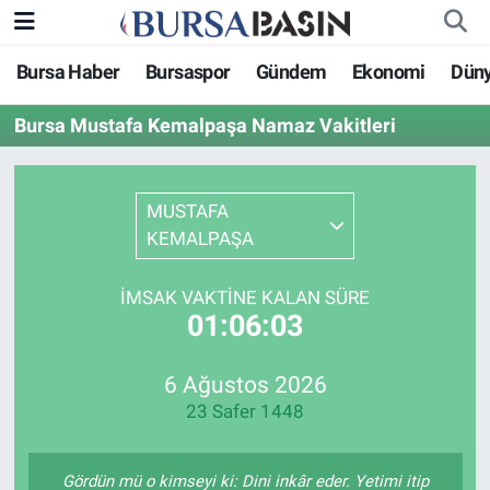
Bursa Haber
Bursaspor
Gündem
Ekonomi
Dün
Bursa Haber
Bursa Nöbetçi Eczaneler
Bursa Mustafa Kemalpaşa Namaz Vakitleri
Genel
Bursa Hava Durumu
Politika
Bursa Namaz Vakitleri
MUSTAFA
KEMALPAŞA
Bilim, Teknoloji
Bursa Trafik Yoğunluk Haritası
İMSAK VAKTINE KALAN SÜRE
KÜLTÜR-SANAT
Süper Lig Puan Durumu ve Fikstür
01:06:03
Yerel
Tüm Manşetler
6 Ağustos 2026
23 Safer 1448
Bursaspor
Son Dakika Haberleri
Gündem
Haber Arşivi
Gördün mü o kimseyi ki: Dini inkâr eder. Yetimi itip