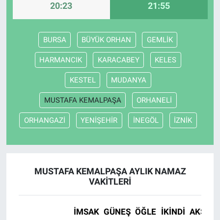
20:23
21:55
Nöbetçi Eczaneler
BURSA
BÜYÜK ORHAN
GEMLİK
HARMANCIK
KARACABEY
KELES
KESTEL
MUDANYA
MUSTAFA KEMALPAŞA
ORHANELİ
ORHANGAZİ
YENİŞEHİR
İNEGÖL
İZNİK
MUSTAFA KEMALPAŞA AYLIK NAMAZ
VAKITLERI
İMSAK
GÜNEŞ
ÖĞLE
İKINDI
AKŞAM