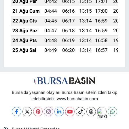
20 Ağu Per
04:42
06:15
13:15
17:01
20:04
21 Ağu Cum
04:44
06:16
13:15
17:00
20:03
22 Ağu Cts
04:45
06:17
13:14
16:59
20:02
23 Ağu Paz
04:47
06:18
13:14
16:59
20:00
24 Ağu Pts
04:48
06:19
13:14
16:58
19:59
25 Ağu Sal
04:49
06:20
13:14
16:57
19:57
Bursa'da yaşanan olayları Bursa Basın sitemizden takip
edebilirsiniz. www.bursabasin.com