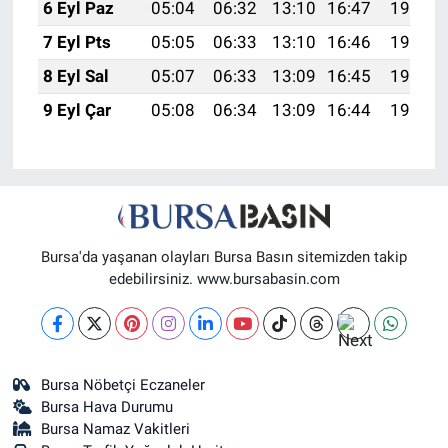
6 Eyl Paz
05:04
06:32
13:10
16:47
19:39
7 Eyl Pts
05:05
06:33
13:10
16:46
19:37
8 Eyl Sal
05:07
06:33
13:09
16:45
19:35
9 Eyl Çar
05:08
06:34
13:09
16:44
19:34
Bursa'da yaşanan olayları Bursa Basın sitemizden takip
edebilirsiniz. www.bursabasin.com
Bursa Nöbetçi Eczaneler
Bursa Hava Durumu
Bursa Namaz Vakitleri