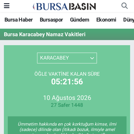
Bursa Haber
Bursaspor
Gündem
Ekonomi
Dün
Bursa Haber
Bursa Nöbetçi Eczaneler
Bursa Karacabey Namaz Vakitleri
Genel
Bursa Hava Durumu
Politika
Bursa Namaz Vakitleri
KARACABEY
Bilim, Teknoloji
Bursa Trafik Yoğunluk Haritası
ÖĞLE VAKTINE KALAN SÜRE
05:21:56
KÜLTÜR-SANAT
Süper Lig Puan Durumu ve Fikstür
10 Ağustos 2026
Yerel
Tüm Manşetler
27 Safer 1448
Bursaspor
Son Dakika Haberleri
Ümmetim hakkında en çok korktuğum kimse, ilmi
Gündem
Haber Arşivi
(sadece) dilinde olan (itikadı bozuk, ilmiyle amel