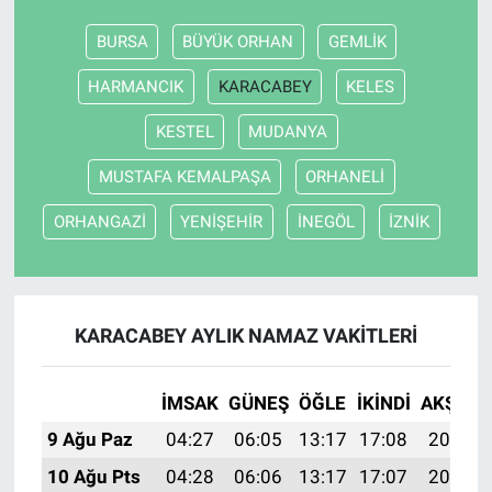
BURSA
BÜYÜK ORHAN
GEMLİK
Nöbetçi Eczaneler
HARMANCIK
KARACABEY
KELES
KESTEL
MUDANYA
MUSTAFA KEMALPAŞA
ORHANELİ
ORHANGAZİ
YENİŞEHİR
İNEGÖL
İZNİK
KARACABEY AYLIK NAMAZ VAKITLERI
İMSAK
GÜNEŞ
ÖĞLE
İKINDI
AKŞAM
9 Ağu Paz
04:27
06:05
13:17
17:08
20:20
10 Ağu Pts
04:28
06:06
13:17
17:07
20:18