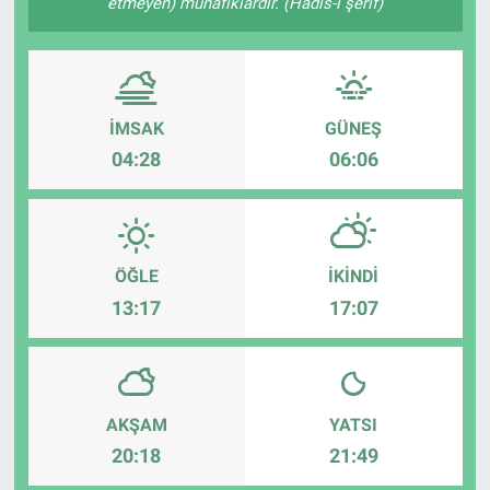
etmeyen) münafıklardır. (Hadis-i şerif)
Sağlık
Eğitim
İMSAK
GÜNEŞ
Ekonomi
04:28
06:06
Dünya
Teknoloji
ÖĞLE
İKINDI
13:17
17:07
Magazin
Siyaset
AKŞAM
YATSI
Yaşam
20:18
21:49
Spor