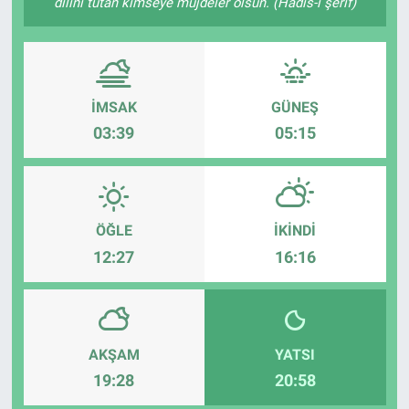
dilini tutan kimseye müjdeler olsun. (Hadis-i şerif)
Sağlık
Eğitim
İMSAK
GÜNEŞ
Ekonomi
03:39
05:15
Dünya
Teknoloji
ÖĞLE
İKINDI
12:27
16:16
Magazin
Siyaset
AKŞAM
YATSI
Yaşam
19:28
20:58
Spor