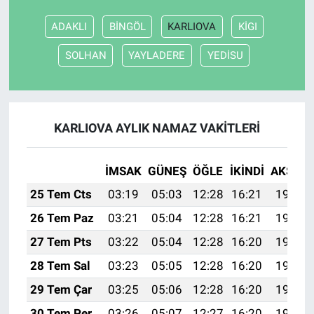
ADAKLI
BİNGÖL
KARLIOVA
KİGI
Nöbetçi Eczaneler
SOLHAN
YAYLADERE
YEDİSU
KARLIOVA AYLIK NAMAZ VAKITLERI
İMSAK
GÜNEŞ
ÖĞLE
İKINDI
AKŞAM
25 Tem Cts
03:19
05:03
12:28
16:21
19:42
26 Tem Paz
03:21
05:04
12:28
16:21
19:42
27 Tem Pts
03:22
05:04
12:28
16:20
19:41
28 Tem Sal
03:23
05:05
12:28
16:20
19:40
29 Tem Çar
03:25
05:06
12:28
16:20
19:39
30 Tem Per
03:26
05:07
12:27
16:20
19:38