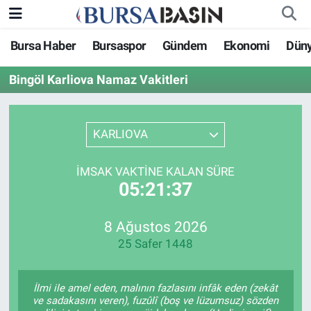
Bursa Haber
Bursaspor
Gündem
Ekonomi
Dün
Bursa Haber
Bursa Nöbetçi Eczaneler
Bingöl Karliova Namaz Vakitleri
Genel
Bursa Hava Durumu
Politika
Bursa Namaz Vakitleri
KARLIOVA
Bilim, Teknoloji
Bursa Trafik Yoğunluk Haritası
İMSAK VAKTINE KALAN SÜRE
05:21:37
KÜLTÜR-SANAT
Süper Lig Puan Durumu ve Fikstür
8 Ağustos 2026
Yerel
Tüm Manşetler
25 Safer 1448
Bursaspor
Son Dakika Haberleri
İlmi ile amel eden, malının fazlasını infâk eden (zekât
Gündem
Haber Arşivi
ve sadakasını veren), fuzûlî (boş ve lüzumsuz) sözden