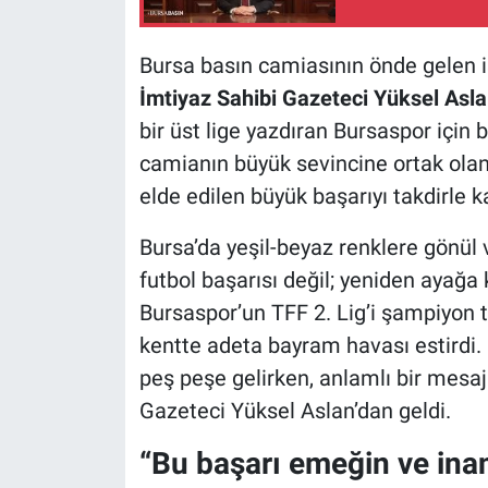
Nöbetçi Eczaneler
Bursa basın camiasının önde gelen 
İmtiyaz Sahibi Gazeteci Yüksel Asl
bir üst lige yazdıran Bursaspor için 
camianın büyük sevincine ortak olan
elde edilen büyük başarıyı takdirle kar
Bursa’da yeşil-beyaz renklere gönül v
futbol başarısı değil; yeniden ayağa k
Bursaspor’un TFF 2. Lig’i şampiyon 
kentte adeta bayram havası estirdi. 
peş peşe gelirken, anlamlı bir mesa
Gazeteci Yüksel Aslan’dan geldi.
“Bu başarı emeğin ve inan