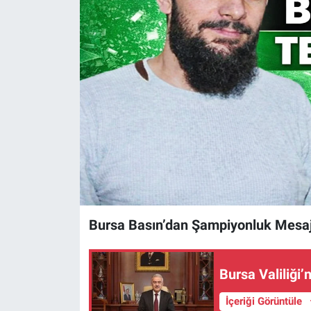
Sağlık
Eğitim
Ekonomi
Dünya
Teknoloji
Magazin
Bursa Basın’dan Şampiyonluk Mesaj
Siyaset
Yaşam
Bursa Valiliği
İçeriği Görüntüle
Spor