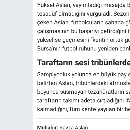
Yüksel Aslan, yayımladığı mesajda 
tesadüf olmadığını vurguladı. Sezo
çeken Aslan, futbolcuların sahada gö
çalışmasının bu başarıyı getirdiğini i
yükselişe geçmesini “kentin ortak g
Bursa’nın futbol ruhunu yeniden canla
Taraftarın sesi tribünlerde
Şampiyonluk yolunda en büyük pay sa
belirten Aslan, tribünlerdeki atmos
boyunca susmayan tezahüratların sa
taraftarın takımı adeta sırtladığını i
kalmadığını, tüm kente yayılan bir h
Muhabir:
Ravza Aslan