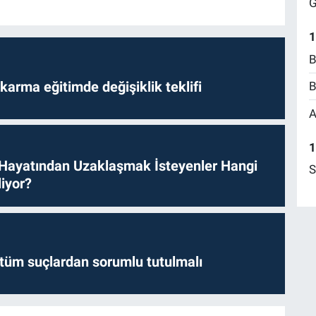
G
1
B
arma eğitimde değişiklik teklifi
B
A
1
 Hayatından Uzaklaşmak İsteyenler Hangi
S
iyor?
l tüm suçlardan sorumlu tutulmalı