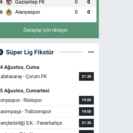
Gaziantep FK
0
0
9
Alanyaspor
0
0
10
Detaylar için tıklayın
Süper Lig Fikstür
4 Ağustos, Cuma
alatasaray - Çorum FK
21:30
5 Ağustos, Cumartesi
onyaspor - Rizespor
19:00
asımpaşa - Trabzonspor
19:00
ençlerbirliği S.K. - Fenerbahçe
21:30