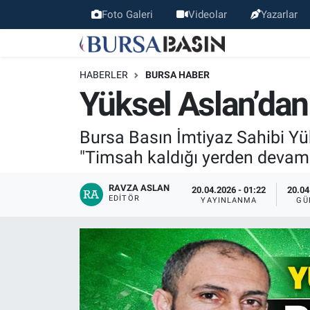
Foto Galeri
Videolar
Yazarlar
Bursa Haber
Bursa Nöbetçi Eczaneler
HABERLER
BURSA HABER
Genel
Bursa Hava Durumu
Yüksel Aslan’dan
Politika
Bursa Namaz Vakitleri
Bursa Basın İmtiyaz Sahibi Yük
"Timsah kaldığı yerden devam ed
Bilim, Teknoloji
Bursa Trafik Yoğunluk Haritası
RAVZA ASLAN
20.04.2026 - 01:22
20.04
KÜLTÜR-SANAT
Süper Lig Puan Durumu ve Fikstür
EDITÖR
YAYINLANMA
GÜ
Yerel
Tüm Manşetler
Bursaspor
Son Dakika Haberleri
Gündem
Haber Arşivi