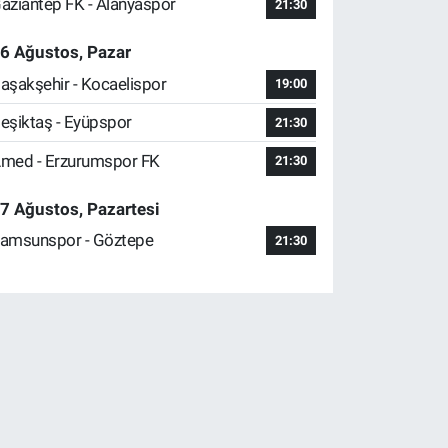
aziantep FK - Alanyaspor
21:30
6 Ağustos, Pazar
aşakşehir - Kocaelispor
19:00
eşiktaş - Eyüpspor
21:30
med - Erzurumspor FK
21:30
7 Ağustos, Pazartesi
amsunspor - Göztepe
21:30