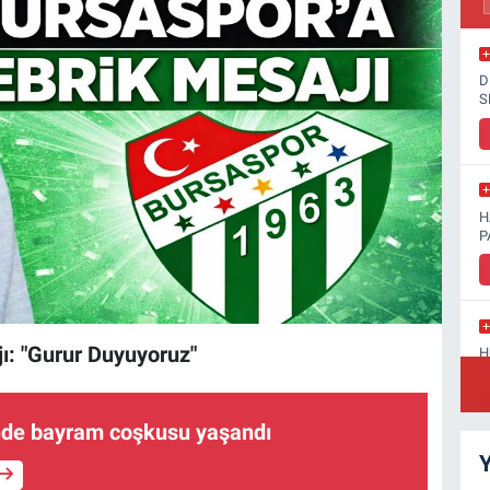
D
S
H
P
ı: "Gurur Duyuyoruz"
H
D
’nde bayram coşkusu yaşandı
Y
S