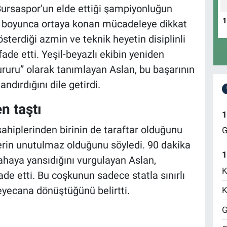
Bursaspor’un elde ettiği şampiyonluğun
n boyunca ortaya konan mücadeleye dikkat
sterdiği azmin ve teknik heyetin disiplinli
fade etti. Yeşil-beyazlı ekibin yeniden
ururu” olarak tanımlayan Aslan, bu başarının
ndırdığını dile getirdi.
n taştı
1
hiplerinden birinin de taraftar olduğunu
G
ferin unutulmaz olduğunu söyledi. 90 dakika
1
haya yansıdığını vurgulayan Aslan,
K
fade etti. Bu coşkunun sadece statla sınırlı
eyecana dönüştüğünü belirtti.
K
G