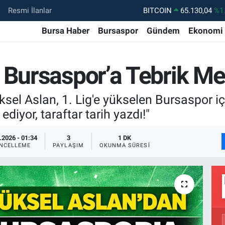
Resmi İlanlar
BITCOIN
65.130,04
%1
DOLAR
47,7069
%0.
Bursa Haber
Bursaspor
Gündem
Ekonomi
EURO
55,0265
%0.
STERLİN
64,1897
%0.
 Bursaspor’a Tebrik Me
GRAM ALTIN
6618.49
%2.
sel Aslan, 1. Lig'e yükselen Bursaspor iç
BİST100
13.887
%6
iyor, taraftar tarih yazdı!"
.2026 - 01:34
3
1 DK
NCELLEME
PAYLAŞIM
OKUNMA SÜRESI