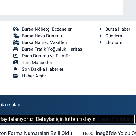
Bursa Nöbetçi Eczaneler
Bursa Haber
Bursa Hava Durumu
Gündem
Bursa Namaz Vakitleri
Ekonomi
Bursa Trafik Yoğunluk Haritası
Puan Durumu ve Fikstür
Tüm Manşetler
Son Dakika Haberleri
Haber Arşivi
kkı saklıdır.
aydalanıyoruz. Detaylar için lütfen tıklayın.
Çerez Politikası
zon Forma Numaraları Belli Oldu
İnegöl'de Yolcu O
15:00