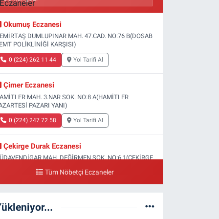
Okumuş Eczanesi
EMİRTAŞ DUMLUPINAR MAH. 47.CAD. NO:76 B(DOSAB
EMT POLİKLİNİĞİ KARŞISI)
0 (224) 262 11 44
Yol Tarifi Al
Çimer Eczanesi
AMİTLER MAH. 3.NAR SOK. NO:8 A(HAMİTLER
AZARTESİ PAZARI YANI)
0 (224) 247 72 58
Yol Tarifi Al
Çekirge Durak Eczanesi
ÜDAVENDİGAR MAH. DEĞİRMEN SOK. NO:6 1(ÇEKİRGE
EVLET HASTANESİ ALTI)
Tüm Nöbetçi Eczaneler
0 (224) 233 01 00
Yol Tarifi Al
ükleniyor...
Engin Eczanesi
OĞANLI MAH. SADIK AHMET CAD. NO:408