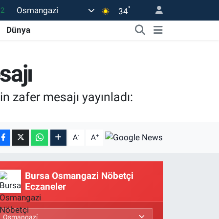
°
Osmangazi
.2
34
17
Dünya
01
02
sajı
12
in zafer mesajı yayınladı:
4
-
+
A
A
Bursa Osmangazi Nöbetçi
Eczaneler