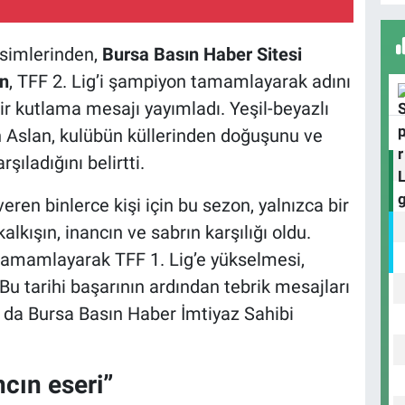
A
isimlerinden,
Bursa Basın Haber Sitesi
an
, TFF 2. Lig’i şampiyon tamamlayarak adını
bir kutlama mesajı yayımladı. Yeşil-beyazlı
B
S
 Aslan, kulübün küllerinden doğuşunu ve
şıladığını belirtti.
eren binlerce kişi için bu sezon, yalnızca bir
U
alkışın, inancın ve sabrın karşılığı oldu.
N
Y
tamamlayarak TFF 1. Lig’e yükselmesi,
Bu tarihi başarının ardından tebrik mesajları
j da Bursa Basın Haber İmtiyaz Sahibi
cın eseri”