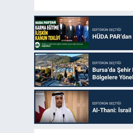
EDITÖRÜN SEÇTIĞI
HÜDA PAR’dan k
EDITÖRÜN SEÇTIĞI
Bursa’da Şehir
Bölgelere Yönel
EDITÖRÜN SEÇTIĞI
Al-Thani: İsrai