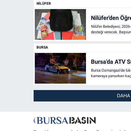
NILÜFER
Nilüfer'den Öğr
Nilüfer Belediyesi, 2026-
desteği verecek. Başvur
BURSA
Bursa'da ATV 
Bursa Osmangazi'de lüks 
kameraya yansırken kaç
DAHA