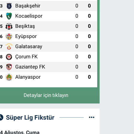
Başakşehir
0
0
APALI PAZAR ALTI)
3
0 (224) 909 39 87
Yol Tarifi Al
Kocaelispor
0
0
4
Beşiktaş
0
0
5
Eyüpspor
0
0
6
Galatasaray
0
0
7
Çorum FK
0
0
8
Gaziantep FK
0
0
9
Alanyaspor
0
0
10
Detaylar için tıklayın
Süper Lig Fikstür
4 Ağustos, Cuma