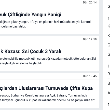
Dün 20:14
G
uk Çiftliğinde Yangın Paniği
1
liğinde çıkan yangın, itfaiye ekiplerinin hızlı müdahalesiyle kontrol
K
i inceleme başlatıldı.
K
Dün 19:59
G
k Kazası: 2'si Çocuk 3 Yaralı
G
de otomobil ile motosikletin çarpıştığı kazada motosiklette bulunan 2'si
zayla ilgili inceleme başlatıldı.
1
B
Dün 19:45
B
çılardan Uluslararası Turnuvada Çifte Kupa
A
yespor, Burhaniye Ören Uluslararası Açık Satranç Turnuvası'nda
 bireysel üçüncülük kupasını kazanarak önemli bir başarıya imza attı.
1