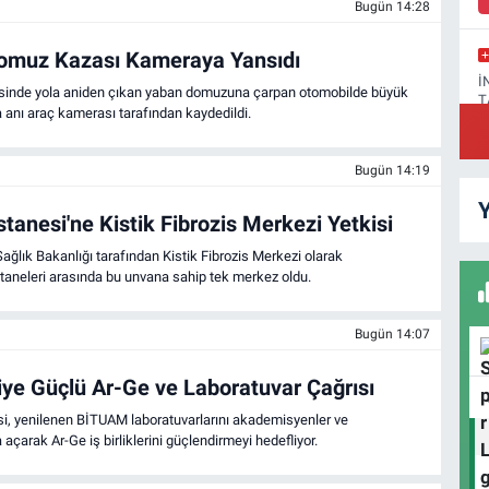
Bugün 14:28
Domuz Kazası Kameraya Yansıdı
İ
esinde yola aniden çıkan yaban domuzuna çarpan otomobilde büyük
T
 anı araç kamerası tarafından kaydedildi.
Bugün 14:19
Y
F
tanesi'ne Kistik Fibrozis Merkezi Yetkisi
A
ağlık Bakanlığı tarafından Kistik Fibrozis Merkezi olarak
staneleri arasında bu unvana sahip tek merkez oldu.
Bugün 14:07
D
H
ye Güçlü Ar-Ge ve Laboratuvar Çağrısı
si, yenilenen BİTUAM laboratuvarlarını akademisyenler ve
 açarak Ar-Ge iş birliklerini güçlendirmeyi hedefliyor.
H