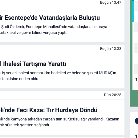
Bugün 13:47
K
 Esentepe'de Vatandaşlarla Buluştu
 Şadi Özdemir, Esentepe Mahallesi'nde vatandaşlarla bir araya
 ortak akıl ve çevre bilinci vurgusu yaptı.
Bugün 13:33
İhalesi Tartışma Yarattı
ş yerleri ihalesi sonrası kira bedelleri ve belediye şirketi MUDAŞ'ın
n tepkisine neden oldu.
Dün 20:28
li'nde Feci Kaza: Tır Hurdaya Döndü
li'nde kamyona arkadan çarpan tırın sürücüsü ağır yaralandı. Kazanın
bir süre tek şeritten sağlandı.
1