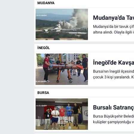
MUDANYA
Mudanya'da Tav
Mudanya'da bir tavuk çift
altına alındı. Olayla ilgil
İNEGÖL
İnegöl'de Kavşa
Bursa'nın İnegöl ilçesin
çocuk 3 kişi yaralandı. Ka
BURSA
Bursalı Satranç
Bursa Büyükşehir Beledi
kulüpler şampiyonluğu ve