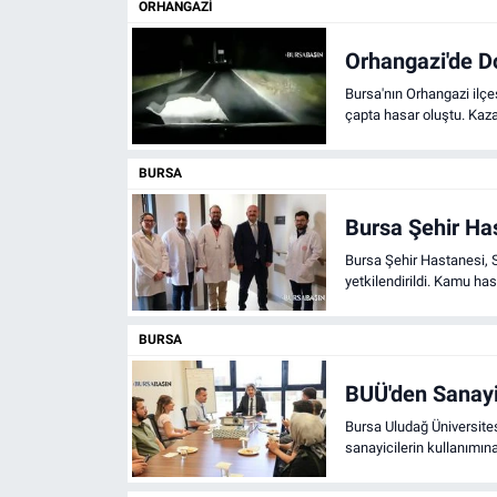
ORHANGAZI
Sağlık
Orhangazi'de 
Eğitim
Bursa'nın Orhangazi ilç
çapta hasar oluştu. Kaza
Ekonomi
BURSA
Dünya
Bursa Şehir Has
Bursa Şehir Hastanesi, S
Teknoloji
yetkilendirildi. Kamu ha
Magazin
BURSA
Siyaset
BUÜ'den Sanayi
Bursa Uludağ Üniversite
Yaşam
sanayicilerin kullanımına
Spor