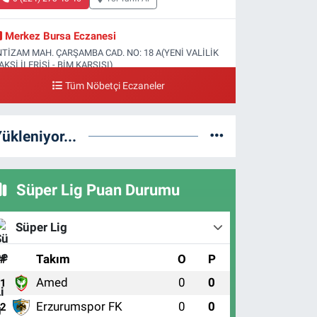
Merkez Bursa Eczanesi
NTİZAM MAH. ÇARŞAMBA CAD. NO: 18 A(YENİ VALİLİK
AKSİ İLERİSİ - BİM KARŞISI)
Tüm Nöbetçi Eczaneler
0 (224) 253 13 19
Yol Tarifi Al
Güneş Eczanesi
ükleniyor...
ATİH MAH. DOĞAN CAD. NO:61(BEŞYOL ALTI - FATİH
SM VE KIZ TEKNİK LİSESİ YANI)
0 (224) 256 36 76
Yol Tarifi Al
Süper Lig Puan Durumu
Yenikale Eczanesi
Süper Lig
İKKALDIRIM MAH. HAT CAD. NO:1 1-B(ZÜBEYDE
ANIM DOĞUMEVİ KARŞISI)
#
Takım
O
P
0 (224) 236 46 98
Yol Tarifi Al
Amed
0
0
1
Kağan Eczanesi
Erzurumspor FK
0
0
2
AMİTLER MAH. 1.FATİH CAD. NO:22 C(HAMİTLER YENİ