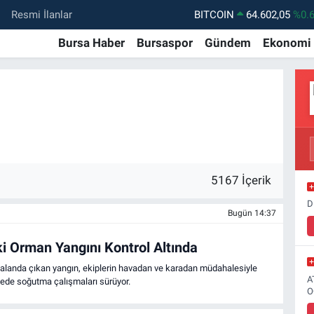
Resmi İlanlar
BITCOIN
64.602,05
%0.
DOLAR
47,5986
%0.
Bursa Haber
Bursaspor
Gündem
Ekonomi
EURO
55,0700
%0
STERLİN
64,2438
%0.
GRAM ALTIN
6513.94
%0.
BİST100
13.768
%4
5167 İçerik
D
Bugün 14:37
i Orman Yangını Kontrol Altında
alanda çıkan yangın, ekiplerin havadan ve karadan müdahalesiyle
A
lgede soğutma çalışmaları sürüyor.
O