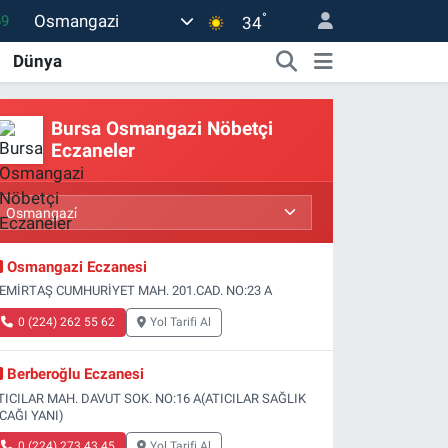
°
Osmangazi
69
34
06
Dünya
.1
Bursa Osmangazi Nöbetçi
21
Eczaneler
32
8
Osmangazi Eczanesi
EMİRTAŞ CUMHURİYET MAH. 201.CAD. NO:23 A
0 (224) 262 55 62
Yol Tarifi Al
Berberoğlu Eczanesi
TICILAR MAH. DAVUT SOK. NO:16 A(ATICILAR SAĞLIK
CAĞI YANI)
0 (224) 273 43 45
Yol Tarifi Al