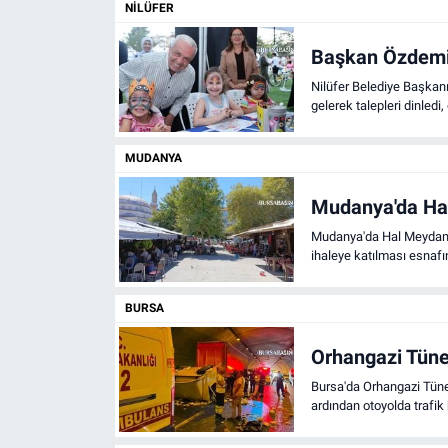
NILÜFER
Nöbetçi Eczaneler
Başkan Özdemir
Nilüfer Belediye Başkanı
gelerek talepleri dinledi,
MUDANYA
Mudanya'da Hal 
Mudanya'da Hal Meydanı i
ihaleye katılması esnafı
BURSA
Orhangazi Tüne
Bursa'da Orhangazi Tüne
ardından otoyolda trafik 