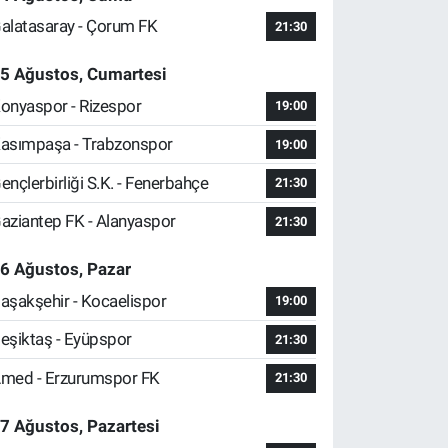
alatasaray - Çorum FK
21:30
5 Ağustos, Cumartesi
onyaspor - Rizespor
19:00
asımpaşa - Trabzonspor
19:00
ençlerbirliği S.K. - Fenerbahçe
21:30
aziantep FK - Alanyaspor
21:30
6 Ağustos, Pazar
aşakşehir - Kocaelispor
19:00
eşiktaş - Eyüpspor
21:30
med - Erzurumspor FK
21:30
7 Ağustos, Pazartesi