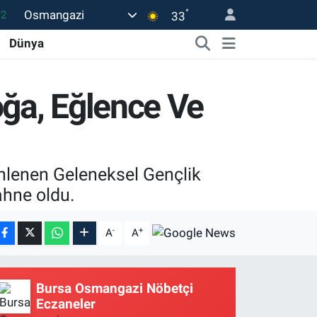
°
Osmangazi
17
33
27
Dünya
35
12
ğa, Eğlence Ve
19
.2
enlenen Geleneksel Gençlik
ahne oldu.
-
+
A
A
Bursa Osmangazi Nöbetçi
Eczaneler