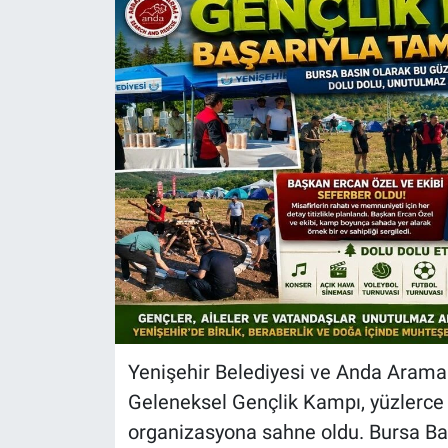
Sağlık
Eğitim
Ekonomi
Dünya
Teknoloji
Magazin
Siyaset
Yenişehir Belediyesi ve Anda Arama 
Yaşam
Geleneksel Gençlik Kampı, yüzlerce 
organizasyona sahne oldu. Bursa Bas
Spor