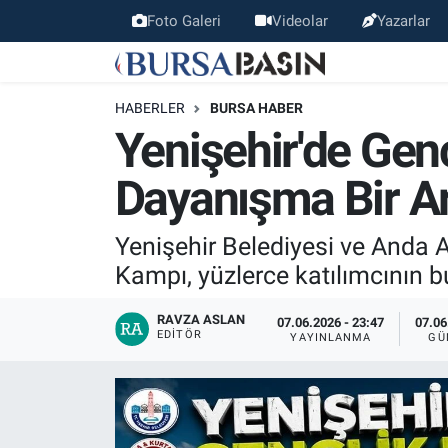
Foto Galeri
Videolar
Yazarlar
Bursa Haber
Bursa Nöbetçi Eczaneler
HABERLER
BURSA HABER
Genel
Bursa Hava Durumu
Yenişehir'de Gen
Politika
Bursa Namaz Vakitleri
Dayanışma Bir A
Bilim, Teknoloji
Bursa Trafik Yoğunluk Haritası
Yenişehir Belediyesi ve Anda 
Kampı, yüzlerce katılımcının 
KÜLTÜR-SANAT
Süper Lig Puan Durumu ve Fikstür
RAVZA ASLAN
07.06.2026 - 23:47
07.06
Yerel
Tüm Manşetler
EDITÖR
YAYINLANMA
GÜ
Bursaspor
Son Dakika Haberleri
Gündem
Haber Arşivi