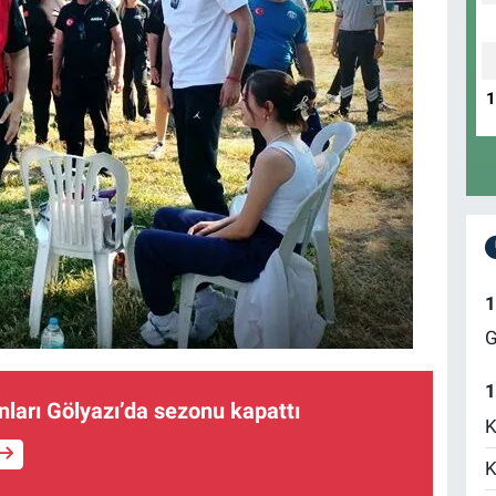
1
G
1
anları Gölyazı’da sezonu kapattı
K
K