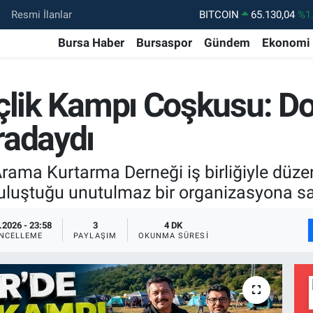
Resmi İlanlar
DOLAR
47,7106
%0.
EURO
55,1652
%0.
Bursa Haber
Bursaspor
Gündem
Ekonomi
STERLİN
64,4046
%0.
GRAM ALTIN
6618.49
%2.
çlik Kampı Coşkusu: Do
BİST100
13.773
%-
radaydı
BITCOIN
65.130,04
%1
Arama Kurtarma Derneği iş birliğiyle düz
buluştuğu unutulmaz bir organizasyona s
.2026 - 23:58
3
4 DK
NCELLEME
PAYLAŞIM
OKUNMA SÜRESI