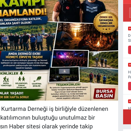
D
S
H
P
Kurtarma Derneği iş birliğiyle düzenlenen
H
D
katılımcının buluştuğu unutulmaz bir
ın Haber sitesi olarak yerinde takip