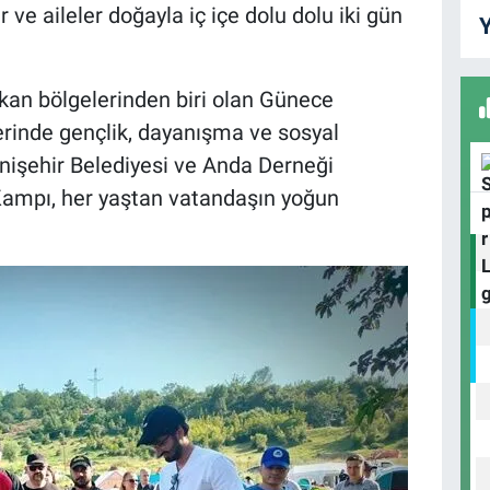
ve aileler doğayla iç içe dolu dolu iki gün
Y
S
A
çıkan bölgelerinden biri olan Günece
erinde gençlik, dayanışma ve sosyal
Yenişehir Belediyesi ve Anda Derneği
B
Kampı, her yaştan vatandaşın yoğun
S
U
N
Y