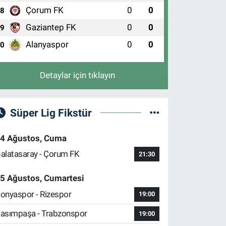
Çorum FK
0
0
8
Gaziantep FK
0
0
9
Alanyaspor
0
0
10
Detaylar için tıklayın
Süper Lig Fikstür
4 Ağustos, Cuma
alatasaray - Çorum FK
21:30
5 Ağustos, Cumartesi
onyaspor - Rizespor
19:00
asımpaşa - Trabzonspor
19:00