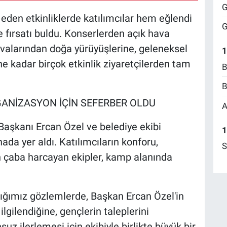
G
en etkinliklerde katılımcılar hem eğlendi
G
 fırsatı buldu. Konserlerden açık hava
uvalarından doğa yürüyüşlerine, geleneksel
1
e kadar birçok etkinlik ziyaretçilerden tam
B
B
GANİZASYON İÇİN SEFERBER OLDU
A
aşkanı Ercan Özel ve belediye ekibi
1
a yer aldı. Katılımcıların konforu,
S
n çaba harcayan ekipler, kamp alanında
tığımız gözlemlerde, Başkan Ercan Özel'in
gilendiğine, gençlerin taleplerini
z ilerlemesi için ekibiyle birlikte büyük bir