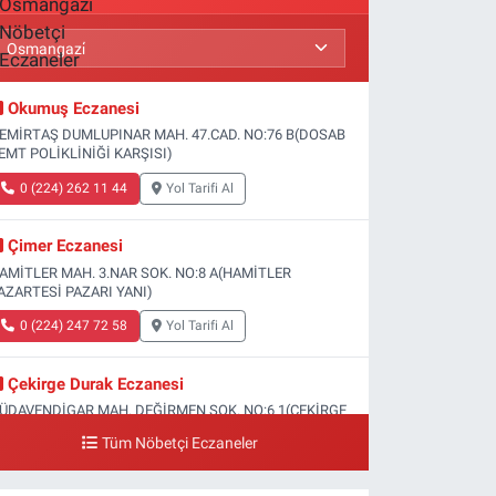
Okumuş Eczanesi
EMİRTAŞ DUMLUPINAR MAH. 47.CAD. NO:76 B(DOSAB
EMT POLİKLİNİĞİ KARŞISI)
0 (224) 262 11 44
Yol Tarifi Al
Çimer Eczanesi
AMİTLER MAH. 3.NAR SOK. NO:8 A(HAMİTLER
AZARTESİ PAZARI YANI)
0 (224) 247 72 58
Yol Tarifi Al
Çekirge Durak Eczanesi
ÜDAVENDİGAR MAH. DEĞİRMEN SOK. NO:6 1(ÇEKİRGE
EVLET HASTANESİ ALTI)
Tüm Nöbetçi Eczaneler
0 (224) 233 01 00
Yol Tarifi Al