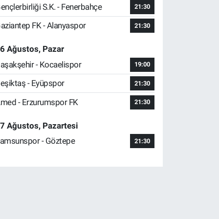
ençlerbirliği S.K. - Fenerbahçe
21:30
aziantep FK - Alanyaspor
21:30
6 Ağustos, Pazar
aşakşehir - Kocaelispor
19:00
eşiktaş - Eyüpspor
21:30
med - Erzurumspor FK
21:30
7 Ağustos, Pazartesi
amsunspor - Göztepe
21:30