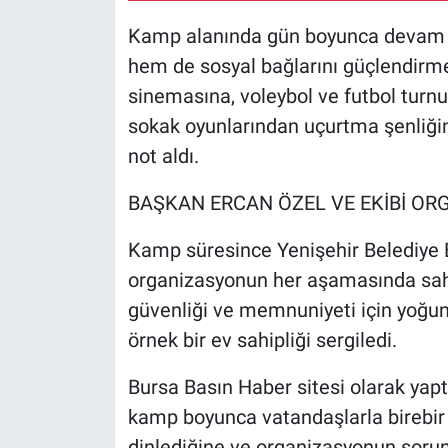
Kamp alanında gün boyunca devam ed
hem de sosyal bağlarını güçlendirme
sinemasına, voleybol ve futbol turn
sokak oyunlarından uçurtma şenliğin
not aldı.
BAŞKAN ERCAN ÖZEL VE EKİBİ OR
Kamp süresince Yenişehir Belediye B
organizasyonun her aşamasında sahad
güvenliği ve memnuniyeti için yoğu
örnek bir ev sahipliği sergiledi.
Bursa Basın Haber sitesi olarak yap
kamp boyunca vatandaşlarla birebir il
dinlediğine ve organizasyonun sorunsu