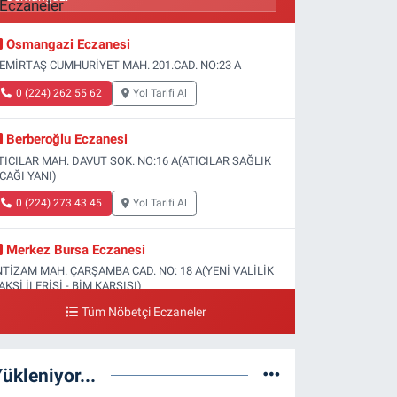
Osmangazi Eczanesi
EMİRTAŞ CUMHURİYET MAH. 201.CAD. NO:23 A
0 (224) 262 55 62
Yol Tarifi Al
Berberoğlu Eczanesi
TICILAR MAH. DAVUT SOK. NO:16 A(ATICILAR SAĞLIK
CAĞI YANI)
0 (224) 273 43 45
Yol Tarifi Al
Merkez Bursa Eczanesi
NTİZAM MAH. ÇARŞAMBA CAD. NO: 18 A(YENİ VALİLİK
AKSİ İLERİSİ - BİM KARŞISI)
Tüm Nöbetçi Eczaneler
0 (224) 253 13 19
Yol Tarifi Al
Güneş Eczanesi
ükleniyor...
ATİH MAH. DOĞAN CAD. NO:61(BEŞYOL ALTI - FATİH
SM VE KIZ TEKNİK LİSESİ YANI)