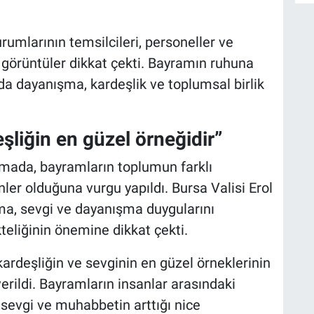
larının temsilcileri, personeller ve
i görüntüler dikkat çekti. Bayramın ruhuna
D
a dayanışma, kardeşlik ve toplumsal birlik
H
şliğin en güzel örneğidir”
H
mada, bayramların toplumun farklı
K
nler olduğuna vurgu yapıldı. Bursa Valisi Erol
ma, sevgi ve dayanışma duygularını
kteliğinin önemine dikkat çekti.
ardeşliğin ve sevginin en güzel örneklerinin
verildi. Bayramların insanlar arasındaki
, sevgi ve muhabbetin arttığı nice