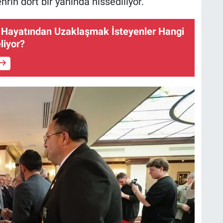
rin dört bir yanında hissediliyor.
r Hayatından Uzaklaşmak İsteyenler Hangi
liyor?