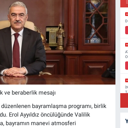
D
A
O
İ
k ve beraberlik mesajı
T
a düzenlenen bayramlaşma programı, birlik
du. Erol Ayyıldız öncülüğünde Valilik
Y
da, bayramın manevi atmosferi
F
A