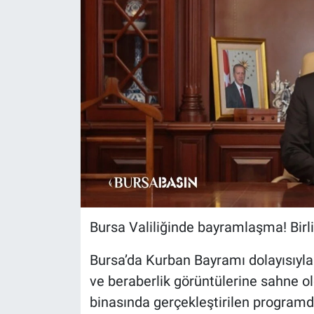
Sağlık
Eğitim
Ekonomi
Dünya
Teknoloji
Magazin
Bursa Valiliğinde bayramlaşma! Birli
Siyaset
Bursa’da Kurban Bayramı dolayısıyl
Yaşam
ve beraberlik görüntülerine sahne ol
binasında gerçekleştirilen program
Spor