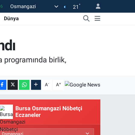
°
Osmangazi
06
21
02
Dünya
.2
12
ndı
0
 programında birlik,
16
-
+
A
A
Bursa Osmangazi Nöbetçi
Eczaneler