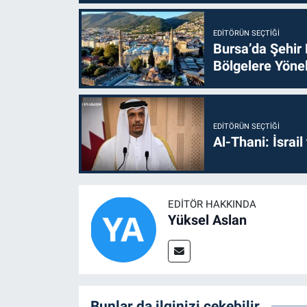
EDITÖRÜN SEÇTIĞI
Bursa’da Şehir
Bölgelere Yönel
EDITÖRÜN SEÇTIĞI
Al-Thani: İsrai
EDITÖR HAKKINDA
Yüksel Aslan
Bunlar da ilginizi çekebilir