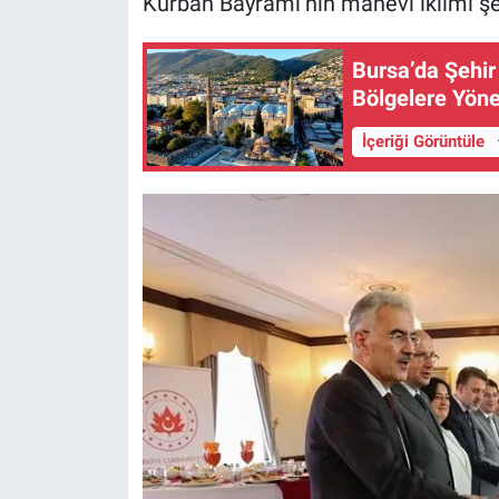
Kurban Bayramı’nın manevi iklimi şeh
Bursa’da Şehi
Bölgelere Yöne
İçeriği Görüntüle