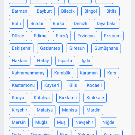
Batman
Bayburt
Bilecik
Bingöl
Bitlis
Nöbetçi Eczaneler
Bolu
Burdur
Bursa
Denizli
Diyarbakır
Düzce
Edirne
Elazığ
Erzincan
Erzurum
Eskişehir
Gaziantep
Giresun
Gümüşhane
Hakkari
Hatay
Isparta
Iğdır
Kahramanmaraş
Karabük
Karaman
Kars
Kastamonu
Kayseri
Kilis
Kocaeli
Konya
Kütahya
Kırklareli
Kırıkkale
Kırşehir
Malatya
Manisa
Mardin
Mersin
Muğla
Muş
Nevşehir
Niğde
Ordu
Osmaniye
Rize
Sakarya
Samsun