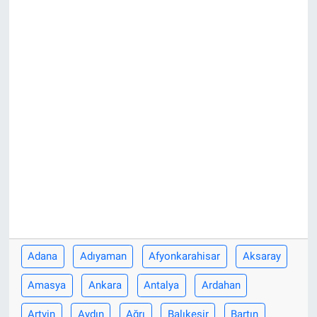
Sağlık
Eğitim
Ekonomi
Dünya
Teknoloji
Magazin
Siyaset
Adana
Adıyaman
Afyonkarahisar
Aksaray
Yaşam
Amasya
Ankara
Antalya
Ardahan
Spor
Artvin
Aydın
Ağrı
Balıkesir
Bartın