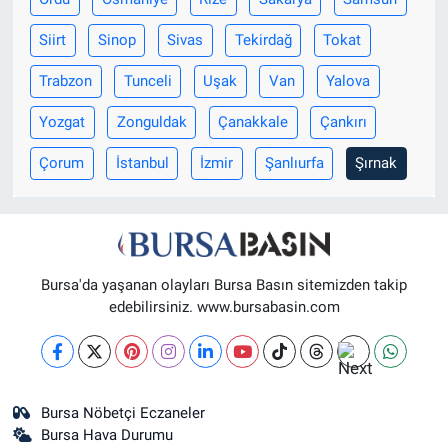
Siirt
Sinop
Sivas
Tekirdağ
Tokat
Trabzon
Tunceli
Uşak
Van
Yalova
Yozgat
Zonguldak
Çanakkale
Çankırı
Çorum
İstanbul
İzmir
Şanlıurfa
Şırnak
Bursa'da yaşanan olayları Bursa Basın sitemizden takip
edebilirsiniz. www.bursabasin.com
Bursa Nöbetçi Eczaneler
Bursa Hava Durumu