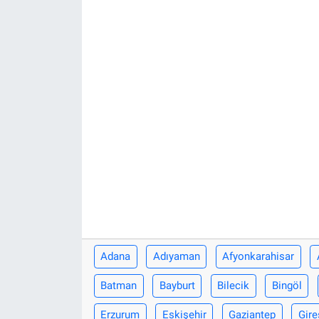
Sağlık
Eğitim
Ekonomi
Dünya
Teknoloji
Magazin
Siyaset
Adana
Adıyaman
Afyonkarahisar
Yaşam
Batman
Bayburt
Bilecik
Bingöl
Erzurum
Eskişehir
Gaziantep
Gire
Spor