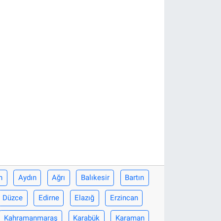
n
Aydın
Ağrı
Balıkesir
Bartın
Düzce
Edirne
Elazığ
Erzincan
Kahramanmaraş
Karabük
Karaman