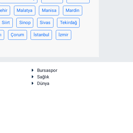
ehir
Malatya
Manisa
Mardin
Siirt
Sinop
Sivas
Tekirdağ
ı
Çorum
İstanbul
İzmir
Bursaspor
Sağlık
Dünya