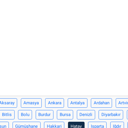
Aksaray
Amasya
Ankara
Antalya
Ardahan
Artvi
Bitlis
Bolu
Burdur
Bursa
Denizli
Diyarbakır
sun
Gümüşhane
Hakkari
Hatay
Isparta
Iğdır