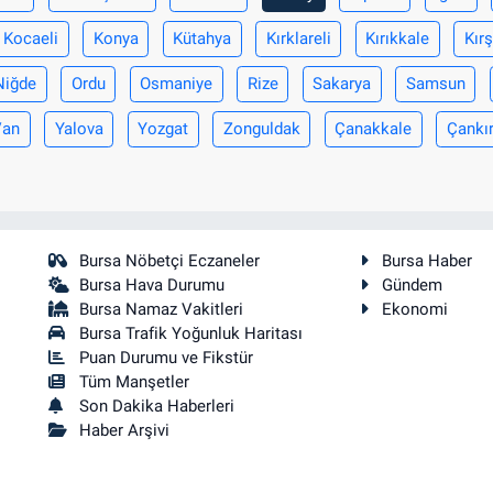
Kocaeli
Konya
Kütahya
Kırklareli
Kırıkkale
Kırş
Niğde
Ordu
Osmaniye
Rize
Sakarya
Samsun
Van
Yalova
Yozgat
Zonguldak
Çanakkale
Çankır
Bursa Nöbetçi Eczaneler
Bursa Haber
Bursa Hava Durumu
Gündem
Bursa Namaz Vakitleri
Ekonomi
Bursa Trafik Yoğunluk Haritası
Puan Durumu ve Fikstür
Tüm Manşetler
Son Dakika Haberleri
Haber Arşivi