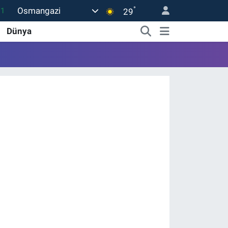
°
Osmangazi
11
29
18
Dünya
32
38
03
14