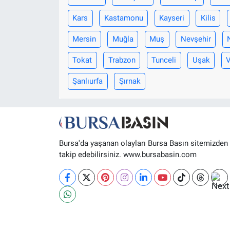
Kars
Kastamonu
Kayseri
Kilis
Nöbetçi Eczaneler
Mersin
Muğla
Muş
Nevşehir
Tokat
Trabzon
Tunceli
Uşak
Şanlıurfa
Şırnak
Bursa'da yaşanan olayları Bursa Basın sitemizden
takip edebilirsiniz. www.bursabasin.com