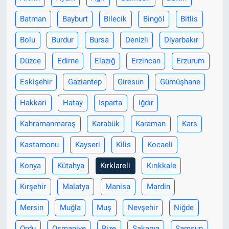
Batman
Bayburt
Bilecik
Bingöl
Bitlis
Nöbetçi Eczaneler
Bolu
Burdur
Bursa
Denizli
Diyarbakır
Düzce
Edirne
Elazığ
Erzincan
Erzurum
Eskişehir
Gaziantep
Giresun
Gümüşhane
Hakkari
Hatay
Isparta
Iğdır
Kahramanmaraş
Karabük
Karaman
Kars
Kastamonu
Kayseri
Kilis
Kocaeli
Konya
Kütahya
Kırklareli
Kırıkkale
Kırşehir
Malatya
Manisa
Mardin
Mersin
Muğla
Muş
Nevşehir
Niğde
Ordu
Osmaniye
Rize
Sakarya
Samsun