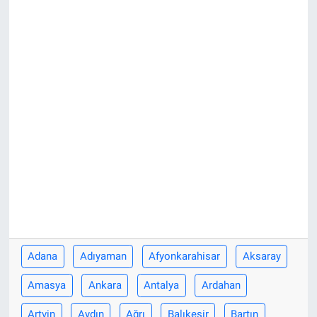
Sağlık
Eğitim
Ekonomi
Dünya
Teknoloji
Magazin
Siyaset
Adana
Adıyaman
Afyonkarahisar
Aksaray
Yaşam
Amasya
Ankara
Antalya
Ardahan
Spor
Artvin
Aydın
Ağrı
Balıkesir
Bartın