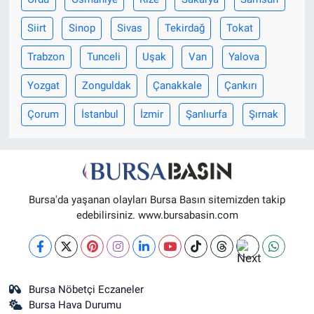
Siirt
Sinop
Sivas
Tekirdağ
Tokat
Trabzon
Tunceli
Uşak
Van
Yalova
Yozgat
Zonguldak
Çanakkale
Çankırı
Çorum
İstanbul
İzmir
Şanlıurfa
Şırnak
Bursa'da yaşanan olayları Bursa Basın sitemizden takip
edebilirsiniz. www.bursabasin.com
Bursa Nöbetçi Eczaneler
Bursa Hava Durumu