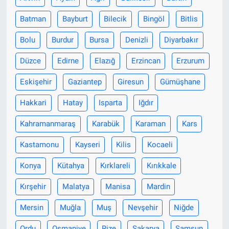
Batman
Bayburt
Bilecik
Bingöl
Bitlis
Nöbetçi Eczaneler
Bolu
Burdur
Bursa
Denizli
Diyarbakır
Düzce
Edirne
Elazığ
Erzincan
Erzurum
Eskişehir
Gaziantep
Giresun
Gümüşhane
Hakkari
Hatay
Isparta
Iğdır
Kahramanmaraş
Karabük
Karaman
Kars
Kastamonu
Kayseri
Kilis
Kocaeli
Konya
Kütahya
Kırklareli
Kırıkkale
Kırşehir
Malatya
Manisa
Mardin
Mersin
Muğla
Muş
Nevşehir
Niğde
Ordu
Osmaniye
Rize
Sakarya
Samsun