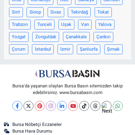
Siirt
Sinop
Sivas
Tekirdağ
Tokat
Trabzon
Tunceli
Uşak
Van
Yalova
Yozgat
Zonguldak
Çanakkale
Çankırı
Çorum
İstanbul
İzmir
Şanlıurfa
Şırnak
Bursa'da yaşanan olayları Bursa Basın sitemizden takip
edebilirsiniz. www.bursabasin.com
Bursa Nöbetçi Eczaneler
Bursa Hava Durumu