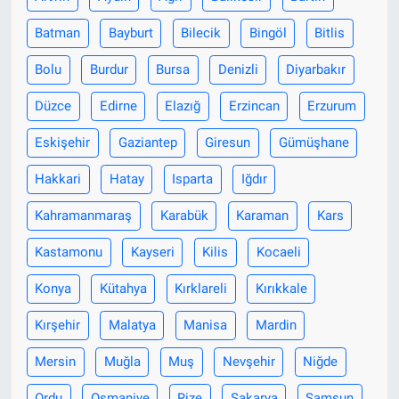
Batman
Bayburt
Bilecik
Bingöl
Bitlis
Nöbetçi Eczaneler
Bolu
Burdur
Bursa
Denizli
Diyarbakır
Düzce
Edirne
Elazığ
Erzincan
Erzurum
Eskişehir
Gaziantep
Giresun
Gümüşhane
Hakkari
Hatay
Isparta
Iğdır
Kahramanmaraş
Karabük
Karaman
Kars
Kastamonu
Kayseri
Kilis
Kocaeli
Konya
Kütahya
Kırklareli
Kırıkkale
Kırşehir
Malatya
Manisa
Mardin
Mersin
Muğla
Muş
Nevşehir
Niğde
Ordu
Osmaniye
Rize
Sakarya
Samsun