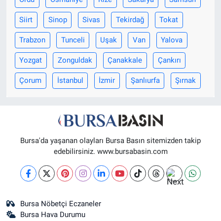
Siirt
Sinop
Sivas
Tekirdağ
Tokat
Trabzon
Tunceli
Uşak
Van
Yalova
Yozgat
Zonguldak
Çanakkale
Çankırı
Çorum
İstanbul
İzmir
Şanlıurfa
Şırnak
Bursa'da yaşanan olayları Bursa Basın sitemizden takip
edebilirsiniz. www.bursabasin.com
Bursa Nöbetçi Eczaneler
Bursa Hava Durumu