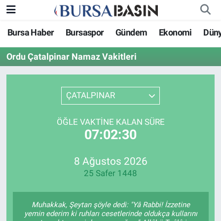
Bursa Haber
Bursaspor
Gündem
Ekonomi
Dün
Bursa Haber
Bursa Nöbetçi Eczaneler
Ordu Çatalpinar Namaz Vakitleri
Genel
Bursa Hava Durumu
Politika
Bursa Namaz Vakitleri
ÇATALPINAR
Bilim, Teknoloji
Bursa Trafik Yoğunluk Haritası
ÖĞLE VAKTINE KALAN SÜRE
07:02:30
KÜLTÜR-SANAT
Süper Lig Puan Durumu ve Fikstür
8 Ağustos 2026
Yerel
Tüm Manşetler
25 Safer 1448
Bursaspor
Son Dakika Haberleri
Muhakkak, Şeytan şöyle dedi: "Yâ Rabbi! İzzetine
Gündem
Haber Arşivi
yemin ederim ki ruhları cesetlerinde oldukça kullarını