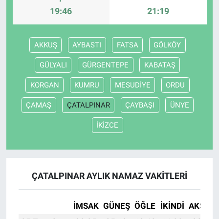
19:46
21:19
Nöbetçi Eczaneler
AKKUŞ
AYBASTI
FATSA
GÖLKÖY
GÜLYALI
GÜRGENTEPE
KABATAŞ
KORGAN
KUMRU
MESUDİYE
ORDU
ÇAMAŞ
ÇATALPINAR
ÇAYBAŞI
ÜNYE
İKİZCE
ÇATALPINAR AYLIK NAMAZ VAKITLERI
İMSAK
GÜNEŞ
ÖĞLE
İKINDI
AKŞAM