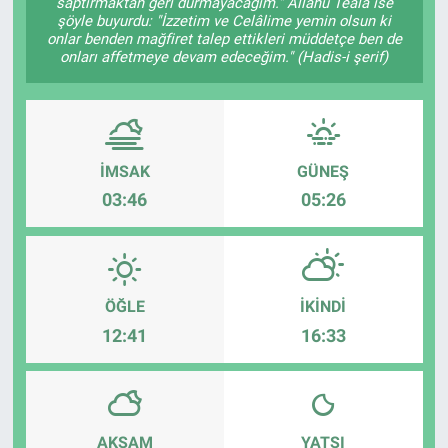
saptırmaktan geri durmayacağım." Allâhü Teâlâ ise
şöyle buyurdu: "İzzetim ve Celâlime yemin olsun ki
Sağlık
onlar benden mağfiret talep ettikleri müddetçe ben de
onları affetmeye devam edeceğim." (Hadis-i şerif)
Eğitim
Ekonomi
İMSAK
GÜNEŞ
Dünya
03:46
05:26
Teknoloji
Magazin
ÖĞLE
İKINDI
12:41
16:33
Siyaset
Yaşam
AKŞAM
YATSI
Spor