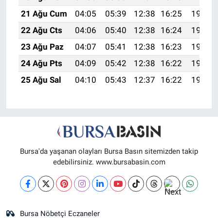
21 Ağu Cum
04:05
05:39
12:38
16:25
19:28
22 Ağu Cts
04:06
05:40
12:38
16:24
19:27
23 Ağu Paz
04:07
05:41
12:38
16:23
19:25
24 Ağu Pts
04:09
05:42
12:38
16:22
19:24
25 Ağu Sal
04:10
05:43
12:37
16:22
19:22
Bursa'da yaşanan olayları Bursa Basın sitemizden takip
edebilirsiniz. www.bursabasin.com
Bursa Nöbetçi Eczaneler