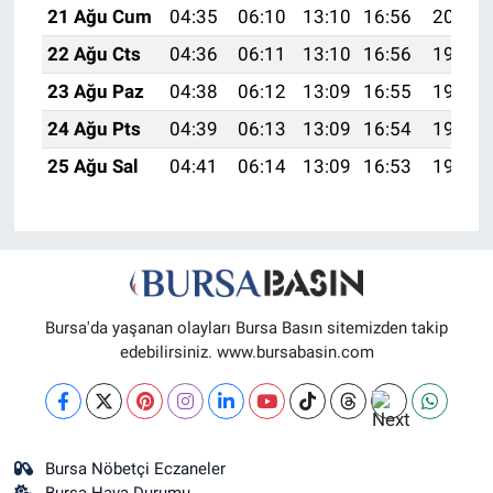
21 Ağu Cum
04:35
06:10
13:10
16:56
20:00
22 Ağu Cts
04:36
06:11
13:10
16:56
19:58
23 Ağu Paz
04:38
06:12
13:09
16:55
19:57
24 Ağu Pts
04:39
06:13
13:09
16:54
19:55
25 Ağu Sal
04:41
06:14
13:09
16:53
19:54
Bursa'da yaşanan olayları Bursa Basın sitemizden takip
edebilirsiniz. www.bursabasin.com
Bursa Nöbetçi Eczaneler
Bursa Hava Durumu