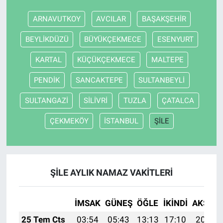
ARNAVUTKOY
AVCILAR
BAŞAKŞEHİR
Nöbetçi Eczaneler
BEYLİKDÜZÜ
BÜYÜKÇEKMECE
ESENYURT
KARTAL
KÜÇÜKÇEKMECE
MALTEPE
PENDİK
SANCAKTEPE
SULTANBEYLİ
SULTANGAZİ
SİLİVRİ
TUZLA
ÇATALCA
ÇEKMEKÖY
İSTANBUL
ŞİLE
ŞİLE AYLIK NAMAZ VAKITLERI
İMSAK
GÜNEŞ
ÖĞLE
İKINDI
AKŞAM
25 Tem Cts
03:54
05:43
13:13
17:10
20:33