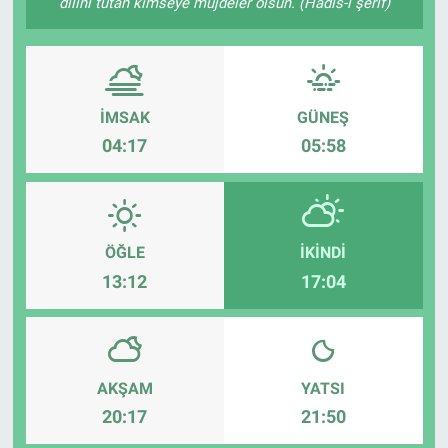
dilini tutan kimseye müjdeler olsun. (Hadis-i şerif)
Sağlık
Eğitim
İMSAK
GÜNEŞ
Ekonomi
04:17
05:58
Dünya
Teknoloji
ÖĞLE
İKINDI
13:12
17:04
Magazin
Siyaset
AKŞAM
YATSI
Yaşam
20:17
21:50
Spor