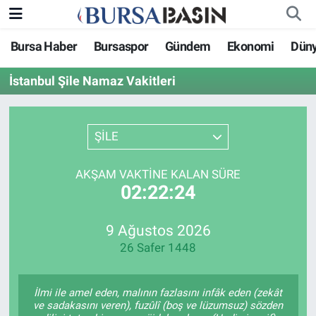
Bursa Haber
Bursaspor
Gündem
Ekonomi
Dün
Bursa Haber
Bursa Nöbetçi Eczaneler
İstanbul Şile Namaz Vakitleri
Genel
Bursa Hava Durumu
Politika
Bursa Namaz Vakitleri
ŞİLE
Bilim, Teknoloji
Bursa Trafik Yoğunluk Haritası
AKŞAM VAKTINE KALAN SÜRE
02:22:24
KÜLTÜR-SANAT
Süper Lig Puan Durumu ve Fikstür
9 Ağustos 2026
Yerel
Tüm Manşetler
26 Safer 1448
Bursaspor
Son Dakika Haberleri
İlmi ile amel eden, malının fazlasını infâk eden (zekât
Gündem
Haber Arşivi
ve sadakasını veren), fuzûlî (boş ve lüzumsuz) sözden