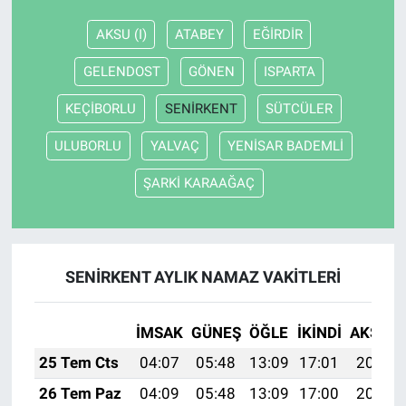
AKSU (I)
ATABEY
EĞİRDİR
Nöbetçi Eczaneler
GELENDOST
GÖNEN
ISPARTA
KEÇİBORLU
SENİRKENT
SÜTCÜLER
ULUBORLU
YALVAÇ
YENİSAR BADEMLİ
ŞARKİ KARAAĞAÇ
SENİRKENT AYLIK NAMAZ VAKITLERI
İMSAK
GÜNEŞ
ÖĞLE
İKINDI
AKŞAM
25 Tem Cts
04:07
05:48
13:09
17:01
20:21
26 Tem Paz
04:09
05:48
13:09
17:00
20:20