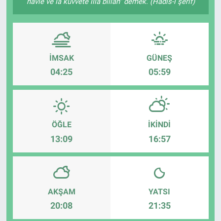
havle ve lâ kuvvete illâ billâh" demek. (Hadis-i şerif)
Sağlık
Eğitim
İMSAK
GÜNEŞ
Ekonomi
04:25
05:59
Dünya
Teknoloji
ÖĞLE
İKINDI
13:09
16:57
Magazin
Siyaset
AKŞAM
YATSI
Yaşam
20:08
21:35
Spor