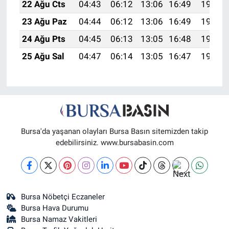
22 Ağu Cts
04:43
06:12
13:06
16:49
19:50
23 Ağu Paz
04:44
06:12
13:06
16:49
19:49
24 Ağu Pts
04:45
06:13
13:05
16:48
19:47
25 Ağu Sal
04:47
06:14
13:05
16:47
19:46
Bursa'da yaşanan olayları Bursa Basın sitemizden takip
edebilirsiniz. www.bursabasin.com
Bursa Nöbetçi Eczaneler
Bursa Hava Durumu
Bursa Namaz Vakitleri