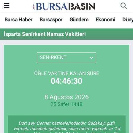
Bursa Haber
Bursaspor
Gündem
Ekonomi
Dün
Bursa Haber
Bursa Nöbetçi Eczaneler
İsparta Senirkent Namaz Vakitleri
Genel
Bursa Hava Durumu
Politika
Bursa Namaz Vakitleri
SENİRKENT
Bilim, Teknoloji
Bursa Trafik Yoğunluk Haritası
ÖĞLE VAKTINE KALAN SÜRE
04:46:30
KÜLTÜR-SANAT
Süper Lig Puan Durumu ve Fikstür
8 Ağustos 2026
Yerel
Tüm Manşetler
25 Safer 1448
Bursaspor
Son Dakika Haberleri
Dört şey, Cennet hazinelerindendir: Sadakayı gizli
Gündem
Haber Arşivi
vermek, musibeti gizlemek, sıla-i rahim yapmak ve "Lâ