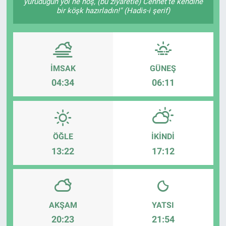
yürüdüğün yol ne hoş, (bu ziyaretle) Cennet'te kendine
bir köşk hazırladın!" (Hadis-i şerif)
Sağlık
Eğitim
İMSAK
GÜNEŞ
Ekonomi
04:34
06:11
Dünya
Teknoloji
ÖĞLE
İKINDI
Magazin
13:22
17:12
Siyaset
Yaşam
AKŞAM
YATSI
20:23
21:54
Spor