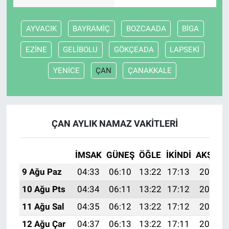
Nöbetçi Eczaneler
AYVACIK
BAYRAMİÇ
BOZCAADA
BİGA
EZİNE
GELİBOLU
GÖKÇEADA
LAPSEKİ
YENİCE
ÇAN
ÇANAKKALE
ÇAN AYLIK NAMAZ VAKITLERI
İMSAK
GÜNEŞ
ÖĞLE
İKINDI
AKŞAM
9 Ağu Paz
04:33
06:10
13:22
17:13
20:24
10 Ağu Pts
04:34
06:11
13:22
17:12
20:23
11 Ağu Sal
04:35
06:12
13:22
17:12
20:22
12 Ağu Çar
04:37
06:13
13:22
17:11
20:21