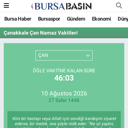
Bursa Haber
Bursaspor
Gündem
Ekonomi
Dün
Bursa Haber
Bursa Nöbetçi Eczaneler
Çanakkale Çan Namaz Vakitleri
Genel
Bursa Hava Durumu
Politika
Bursa Namaz Vakitleri
ÇAN
Bilim, Teknoloji
Bursa Trafik Yoğunluk Haritası
ÖĞLE VAKTINE KALAN SÜRE
46:03
KÜLTÜR-SANAT
Süper Lig Puan Durumu ve Fikstür
10 Ağustos 2026
Yerel
Tüm Manşetler
27 Safer 1448
Bursaspor
Son Dakika Haberleri
Kim bir hastayı veya Allah için sevdiği kardeşini ziyaret
Gündem
Haber Arşivi
ederse, bir melek, ona şöyle nidâ eder: "Ne iyi yaptın,