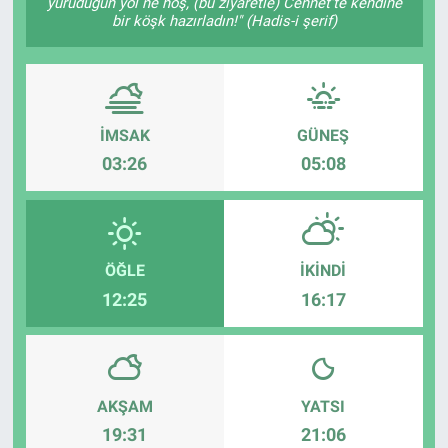
yürüdüğün yol ne hoş, (bu ziyaretle) Cennet'te kendine
bir köşk hazırladın!" (Hadis-i şerif)
Sağlık
Eğitim
İMSAK
GÜNEŞ
Ekonomi
03:26
05:08
Dünya
Teknoloji
ÖĞLE
İKINDI
Magazin
12:25
16:17
Siyaset
Yaşam
AKŞAM
YATSI
19:31
21:06
Spor