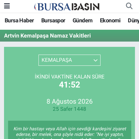
Bursa Haber
Bursaspor
Gündem
Ekonomi
Dün
Bursa Haber
Bursa Nöbetçi Eczaneler
Artvin Kemalpaşa Namaz Vakitleri
Genel
Bursa Hava Durumu
Politika
Bursa Namaz Vakitleri
KEMALPAŞA
Bilim, Teknoloji
Bursa Trafik Yoğunluk Haritası
İKINDI VAKTINE KALAN SÜRE
41:52
KÜLTÜR-SANAT
Süper Lig Puan Durumu ve Fikstür
8 Ağustos 2026
Yerel
Tüm Manşetler
25 Safer 1448
Bursaspor
Son Dakika Haberleri
Kim bir hastayı veya Allah için sevdiği kardeşini ziyaret
Gündem
Haber Arşivi
ederse, bir melek, ona şöyle nidâ eder: "Ne iyi yaptın,