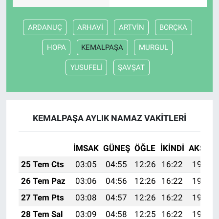
Nöbetçi Eczaneler
ARDANUÇ
ARHAVİ
ARTVİN
BORÇKA
HOPA
KEMALPAŞA
MURGUL
YUSUFELİ
ŞAVŞAT
KEMALPAŞA AYLIK NAMAZ VAKITLERI
İMSAK
GÜNEŞ
ÖĞLE
İKINDI
AKŞAM
25 Tem Cts
03:05
04:55
12:26
16:22
19:46
26 Tem Paz
03:06
04:56
12:26
16:22
19:45
27 Tem Pts
03:08
04:57
12:26
16:22
19:44
28 Tem Sal
03:09
04:58
12:25
16:22
19:43