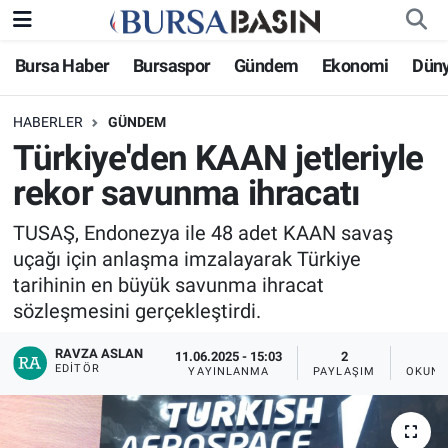
Bursa Haber
Bursaspor
Gündem
Ekonomi
Dün
Bursa Haber
Bursa Nöbetçi Eczaneler
HABERLER
GÜNDEM
Genel
Bursa Hava Durumu
Türkiye'den KAAN jetleriyle
Politika
Bursa Namaz Vakitleri
rekor savunma ihracatı
Bilim, Teknoloji
Bursa Trafik Yoğunluk Haritası
TUSAŞ, Endonezya ile 48 adet KAAN savaş
uçağı için anlaşma imzalayarak Türkiye
KÜLTÜR-SANAT
Süper Lig Puan Durumu ve Fikstür
tarihinin en büyük savunma ihracat
sözleşmesini gerçekleştirdi.
Yerel
Tüm Manşetler
RAVZA ASLAN
11.06.2025 - 15:03
2
EDITÖR
YAYINLANMA
PAYLAŞIM
OKUNM
Bursaspor
Son Dakika Haberleri
Gündem
Haber Arşivi