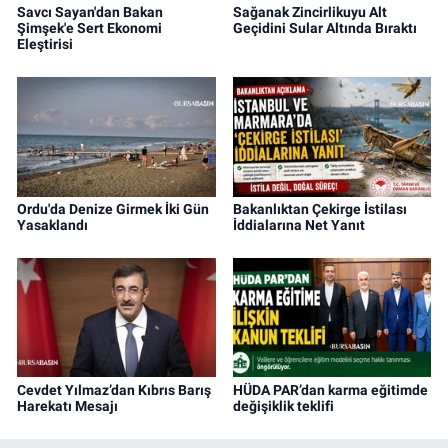
Savcı Sayan'dan Bakan
Sağanak Zincirlikuyu Alt
Şimşek'e Sert Ekonomi
Geçidini Sular Altında Bıraktı
Eleştirisi
Ordu'da Denize Girmek İki Gün
Bakanlıktan Çekirge İstilası
Yasaklandı
İddialarına Net Yanıt
Cevdet Yılmaz’dan Kıbrıs Barış
HÜDA PAR’dan karma eğitimde
Harekatı Mesajı
değişiklik teklifi