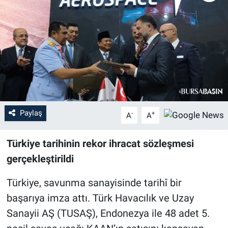
Sağlık
Eğitim
Ekonomi
Dünya
Paylaş
-
+
A
A
Teknoloji
Türkiye tarihinin rekor ihracat sözleşmesi
Magazin
gerçekleştirildi
Siyaset
Türkiye, savunma sanayisinde tarihî bir
başarıya imza attı. Türk Havacılık ve Uzay
Yaşam
Sanayii AŞ (TUSAŞ), Endonezya ile 48 adet 5.
Spor