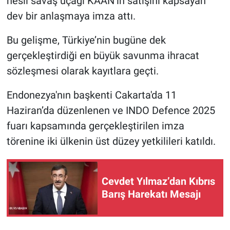
nesil savaş uçağı KAAN’ın satışını kapsayan
dev bir anlaşmaya imza attı.
Nöbetçi Eczaneler
Bu gelişme, Türkiye’nin bugüne dek
gerçekleştirdiği en büyük savunma ihracat
sözleşmesi olarak kayıtlara geçti.
Endonezya'nın başkenti Cakarta'da 11
Haziran’da düzenlenen ve INDO Defence 2025
fuarı kapsamında gerçekleştirilen imza
törenine iki ülkenin üst düzey yetkilileri katıldı.
Cevdet Yılmaz’dan Kıbrıs
Barış Harekatı Mesajı