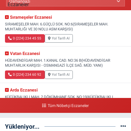
Sırameşeler Eczanesi
SIRAMEŞELER MAH. 6.GÜÇLÜ SOK. NO:6(SIRAMEŞELER MAH.
MUHTARLIĞI VE 30 NOLU ASM KARŞISI)
0 (224) 234 45 55
Yol Tarifi Al
Vatan Eczanesi
HÜDAVENDİGAR MAH. 1.KANAL CAD. NO:36 B(HÜDAVENDİGAR
MUHTARLIK KARŞISI - OSMANGAZİ İLÇE SAĞ. MÜD. YANI)
0 (224) 234 60 92
Yol Tarifi Al
Arda Eczanesi
KÜÇÜKBALIKLI MAH. 2.DÖKÜMHANE SOK. NO:19(KÜÇÜKBALIKLI
SAĞLIK OCAĞI YANI)
Tüm Nöbetçi Eczaneler
0 (224) 215 35 15
Yol Tarifi Al
Yükleniyor...
Türsel Eczanesi