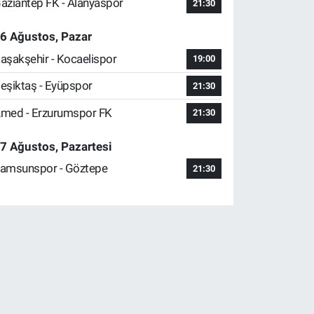
aziantep FK - Alanyaspor
21:30
6 Ağustos, Pazar
aşakşehir - Kocaelispor
19:00
eşiktaş - Eyüpspor
21:30
med - Erzurumspor FK
21:30
7 Ağustos, Pazartesi
amsunspor - Göztepe
21:30