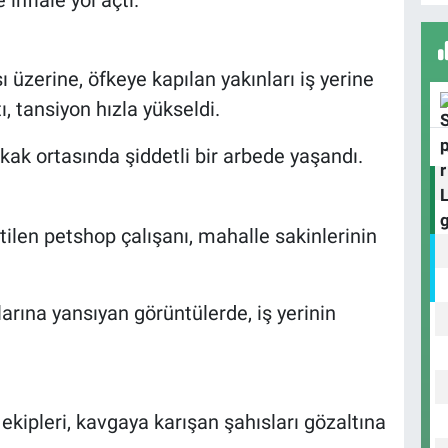
ı üzerine, öfkeye kapılan yakınları iş yerine
ı, tansiyon hızla yükseldi.
D
H
ak ortasında şiddetli bir arbede yaşandı.
H
tilen petshop çalışanı, mahalle sakinlerinin
K
rına yansıyan görüntülerde, iş yerinin
 ekipleri, kavgaya karışan şahısları gözaltına