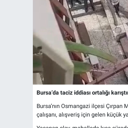
Sağlık
Eğitim
Ekonomi
Dünya
Teknoloji
Magazin
Bursa’da taciz iddiası ortalığı karışt
Siyaset
Bursa’nın Osmangazi ilçesi Çırpan M
Yaşam
çalışanı, alışveriş için gelen küçük 
Spor
Yaşanan olay, mahallede kısa sürede i