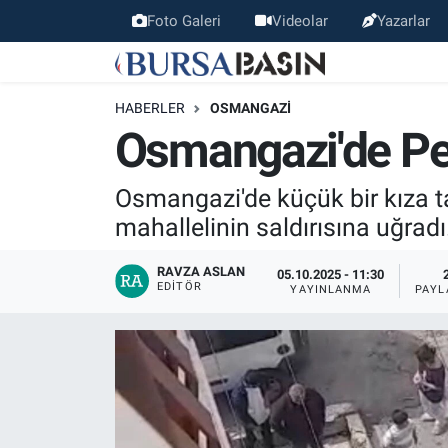
Foto Galeri
Videolar
Yazarlar
Bursa Haber
Bursa Nöbetçi Eczaneler
HABERLER
OSMANGAZI
Genel
Bursa Hava Durumu
Osmangazi'de Pe
Politika
Bursa Namaz Vakitleri
Osmangazi'de küçük bir kıza ta
mahallelinin saldırısına uğrad
Bilim, Teknoloji
Bursa Trafik Yoğunluk Haritası
RAVZA ASLAN
05.10.2025 - 11:30
KÜLTÜR-SANAT
Süper Lig Puan Durumu ve Fikstür
EDITÖR
YAYINLANMA
PAYL
Yerel
Tüm Manşetler
Bursaspor
Son Dakika Haberleri
Gündem
Haber Arşivi