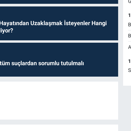
G
1
 Hayatından Uzaklaşmak İsteyenler Hangi
B
iyor?
B
A
1
l tüm suçlardan sorumlu tutulmalı
S