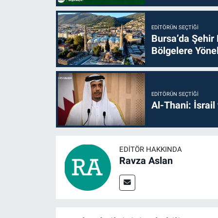
EDITÖRÜN SEÇTIĞI
Bursa’da Şehir
Bölgelere Yönel
EDITÖRÜN SEÇTIĞI
Al-Thani: İsrai
EDITÖR HAKKINDA
Ravza Aslan