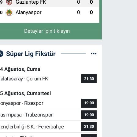
Gaziantep FK
0
0
9
Alanyaspor
0
0
10
Detaylar için tıklayın
Süper Lig Fikstür
4 Ağustos, Cuma
alatasaray - Çorum FK
21:30
5 Ağustos, Cumartesi
onyaspor - Rizespor
19:00
asımpaşa - Trabzonspor
19:00
ençlerbirliği S.K. - Fenerbahçe
21:30