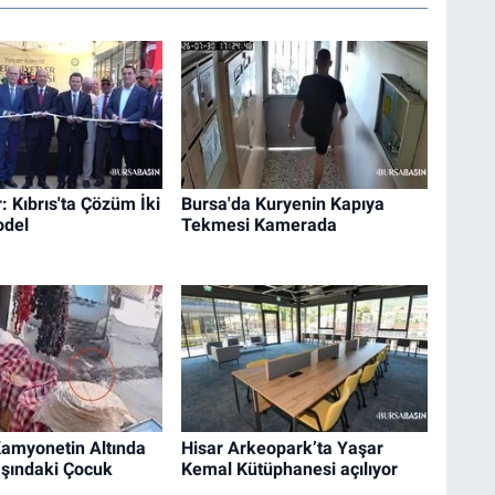
: Kıbrıs'ta Çözüm İki
Bursa'da Kuryenin Kapıya
odel
Tekmesi Kamerada
Kamyonetin Altında
Hisar Arkeopark’ta Yaşar
aşındaki Çocuk
Kemal Kütüphanesi açılıyor