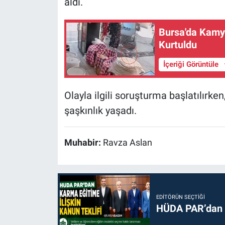
aldı.
Bursa'da Kamyo
Kurtuldu
İçeriği Görüntüle
Olayla ilgili soruşturma başlatılırk
şaşkınlık yaşadı.
Muhabir:
Ravza Aslan
EDITÖRÜN SEÇTIĞI
HÜDA PAR’dan k