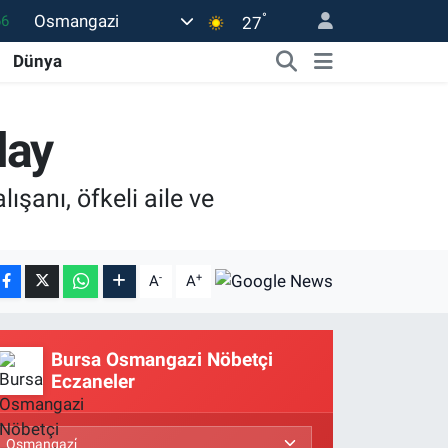
66
°
Osmangazi
27
05
Dünya
18
22
lay
39
şanı, öfkeli aile ve
0
-
+
A
A
Bursa Osmangazi Nöbetçi
Eczaneler