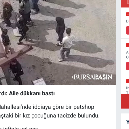
D
A
O
İ
ırdı: Aile dükkanı bastı
T
ahallesi’nde iddiaya göre bir petshop
yaştaki bir kız çocuğuna tacizde bulundu.
Y
F
nfiale yol açtı.
A