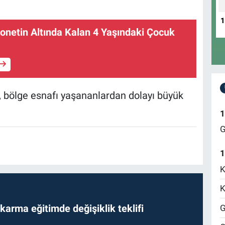
netin Altında Kalan 4 Yaşındaki Çocuk
en, bölge esnafı yaşananlardan dolayı büyük
1
G
1
K
K
arma eğitimde değişiklik teklifi
G