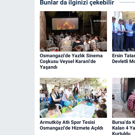
Bunlar da ilginizi çekebilir
Osmangazi'de Yazlık Sinema
Ersin Tatar
Coşkusu Veysel Karani'de
Devletli M
Yaşandı
Armutköy Atlı Spor Tesisi
Bursa'da 
Osmangazi'de Hizmete Açıldı
Kalan 4 Y
Kurtuldu