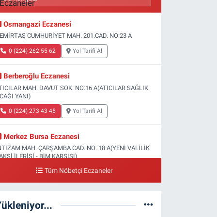
Osmangazi Eczanesi
EMİRTAŞ CUMHURİYET MAH. 201.CAD. NO:23 A
0 (224) 262 55 62
Yol Tarifi Al
Berberoğlu Eczanesi
TICILAR MAH. DAVUT SOK. NO:16 A(ATICILAR SAĞLIK
CAĞI YANI)
0 (224) 273 43 45
Yol Tarifi Al
Merkez Bursa Eczanesi
NTİZAM MAH. ÇARŞAMBA CAD. NO: 18 A(YENİ VALİLİK
AKSİ İLERİSİ - BİM KARŞISI)
Tüm Nöbetçi Eczaneler
0 (224) 253 13 19
Yol Tarifi Al
Güneş Eczanesi
ükleniyor...
ATİH MAH. DOĞAN CAD. NO:61(BEŞYOL ALTI - FATİH
SM VE KIZ TEKNİK LİSESİ YANI)