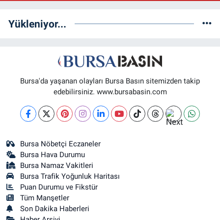
Güneş Eczanesi
FATİH MAH. DOĞAN CAD. NO:61(BEŞYOL ALTI - FATİH ASM VE KIZ
Yükleniyor...
TEKNİK LİSESİ YANI)
0 (224) 256 36 76
Yol Tarifi Al
Yenikale Eczanesi
DİKKALDIRIM MAH. HAT CAD. NO:1 1-B(ZÜBEYDE HANIM DOĞUMEVİ
Bursa'da yaşanan olayları Bursa Basın sitemizden takip
KARŞISI)
edebilirsiniz. www.bursabasin.com
0 (224) 236 46 98
Yol Tarifi Al
Kağan Eczanesi
HAMİTLER MAH. 1.FATİH CAD. NO:22 C(HAMİTLER YENİ KAPALI PAZAR
Bursa Nöbetçi Eczaneler
ALTI)
Bursa Hava Durumu
0 (224) 909 39 87
Yol Tarifi Al
Bursa Namaz Vakitleri
Bursa Trafik Yoğunluk Haritası
Puan Durumu ve Fikstür
Tüm Manşetler
Son Dakika Haberleri
Haber Arşivi