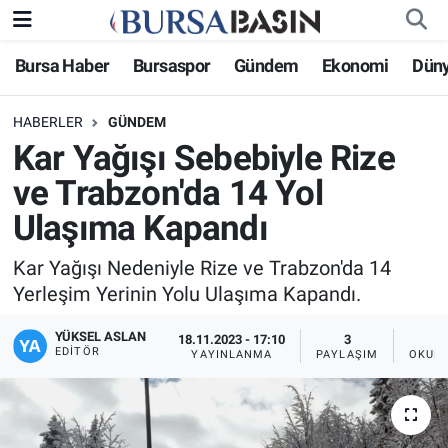
Bursa Haber
Bursaspor
Gündem
Ekonomi
Dün
Bursa Haber
Bursa Nöbetçi Eczaneler
HABERLER
GÜNDEM
Genel
Bursa Hava Durumu
Kar Yağışı Sebebiyle Rize
Politika
Bursa Namaz Vakitleri
ve Trabzon'da 14 Yol
Ulaşıma Kapandı
Bilim, Teknoloji
Bursa Trafik Yoğunluk Haritası
Kar Yağışı Nedeniyle Rize ve Trabzon'da 14
KÜLTÜR-SANAT
Süper Lig Puan Durumu ve Fikstür
Yerleşim Yerinin Yolu Ulaşıma Kapandı.
Yerel
Tüm Manşetler
YÜKSEL ASLAN
18.11.2023 - 17:10
3
EDITÖR
YAYINLANMA
PAYLAŞIM
OKUNM
Bursaspor
Son Dakika Haberleri
Gündem
Haber Arşivi