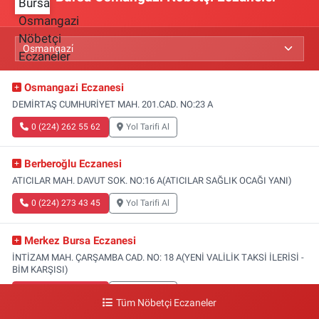
Osmangazi Eczanesi
DEMİRTAŞ CUMHURİYET MAH. 201.CAD. NO:23 A
0 (224) 262 55 62
Yol Tarifi Al
Berberoğlu Eczanesi
ATICILAR MAH. DAVUT SOK. NO:16 A(ATICILAR SAĞLIK OCAĞI YANI)
0 (224) 273 43 45
Yol Tarifi Al
Merkez Bursa Eczanesi
İNTİZAM MAH. ÇARŞAMBA CAD. NO: 18 A(YENİ VALİLİK TAKSİ İLERİSİ -
BİM KARŞISI)
0 (224) 253 13 19
Yol Tarifi Al
Tüm Nöbetçi Eczaneler