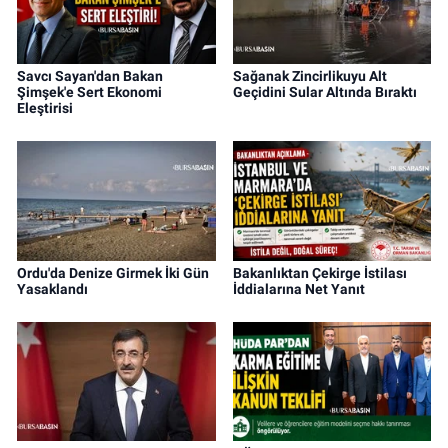
Savcı Sayan'dan Bakan
Sağanak Zincirlikuyu Alt
Şimşek'e Sert Ekonomi
Geçidini Sular Altında Bıraktı
Eleştirisi
Ordu'da Denize Girmek İki Gün
Bakanlıktan Çekirge İstilası
Yasaklandı
İddialarına Net Yanıt