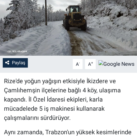
Sağlık
Eğitim
Ekonomi
Dünya
Paylaş
-
+
A
A
Teknoloji
Rize'de yoğun yağışın etkisiyle İkizdere ve
Magazin
Çamlıhemşin ilçelerine bağlı 4 köy, ulaşıma
kapandı. İl Özel İdaresi ekipleri, karla
Siyaset
mücadelede 5 iş makinesi kullanarak
çalışmalarını sürdürüyor.
Yaşam
Aynı zamanda, Trabzon'un yüksek kesimlerinde
Spor