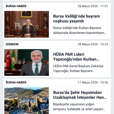
kısa sürede dikkat çekti.
BURSA HABER
28 Mayıs 2026 - 11:01
Bursa Valiliği’nde bayram
coşkusu yaşandı
Bursa Valiliği’nde Kurban Bayramı
dolayısıyla düzenlenen bayramlaşma
programında birlik, beraberlik ve
kardeşlik vurgusu yapıldı.
GÜNDEM
28 Mayıs 2026 - 10:23
HÜDA PAR Lideri
Yapıcıoğlu'ndan Kurban
Bayramı mesajı
HÜDA PAR Genel Başkanı Zekeriya
Yapıcıoğlu, Kurban Bayramı
münasebetiyle yayımladığı mesajda,
bayram günlerinin küskünlükleri
BURSA HABER
11 Mayıs 2026 - 16:56
bitirmek, büyüklerin duasını almak,
yetim ve yoksulları sevindirmek için
Bursa’da Şehir Hayatından
önemli bir fırsat olduğuna dikkat
Uzaklaşmak İsteyenler Hangi
çekti.
Bölgelere Yöneliyor?
Büyükşehir yaşamının yoğun
temposu, kalabalık ve artan yaşam
maliyetleri son yıllarda insanların