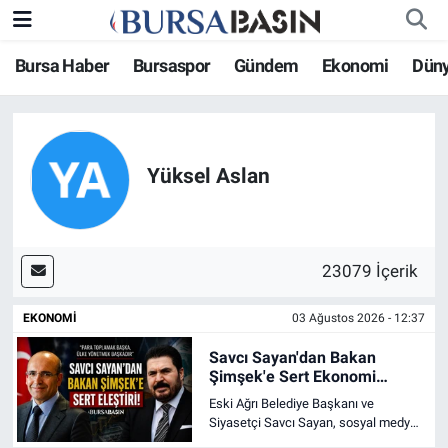
Bursa Haber
Bursaspor
Gündem
Ekonomi
Dün
Bursa Haber
Bursa Nöbetçi Eczaneler
Genel
Bursa Hava Durumu
Yüksel Aslan
Politika
Bursa Namaz Vakitleri
Bilim, Teknoloji
Bursa Trafik Yoğunluk Haritası
23079 İçerik
KÜLTÜR-SANAT
Süper Lig Puan Durumu ve Fikstür
EKONOMI
03 Ağustos 2026 - 12:37
Yerel
Tüm Manşetler
Savcı Sayan'dan Bakan
Şimşek'e Sert Ekonomi
Bursaspor
Son Dakika Haberleri
Eleştirisi
Eski Ağrı Belediye Başkanı ve
Siyasetçi Savcı Sayan, sosyal medya
Gündem
Haber Arşivi
hesabından yaptığı paylaşımda