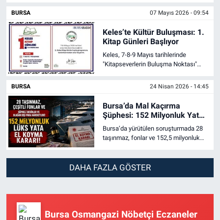
konut tercihlerini önemli ölçüde
BURSA
07 Mayıs 2026 - 09:54
değiştirmeye başladı.
Keles’te Kültür Buluşması: 1.
Kitap Günleri Başlıyor
Keles, 7-8-9 Mayıs tarihlerinde
"Kitapseverlerin Buluşma Noktası"
sloganıyla ilk kitap festivaline ev
sahipliği yapıyor.
BURSA
24 Nisan 2026 - 14:45
Bursa’da Mal Kaçırma
Şüphesi: 152 Milyonluk Yata
El Kondu
Bursa’da yürütülen soruşturmada 28
taşınmaz, fonlar ve 152,5 milyonluk
lüks yata el kondu. KOM raporu dikkat
çeken devirleri ortaya koydu.
DAHA FAZLA GÖSTER
Bursa Osmangazi Nöbetçi Eczaneler