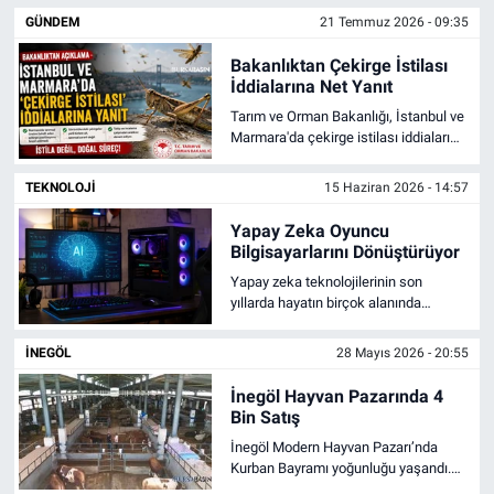
Hazine ve Maliye Bakanı Mehmet
GÜNDEM
21 Temmuz 2026 - 09:35
Şimşek'in ekonomi politikalarını
Sağlık
eleştirerek dikkat çeken
Bakanlıktan Çekirge İstilası
açıklamalarda bulundu.
İddialarına Net Yanıt
Eğitim
Tarım ve Orman Bakanlığı, İstanbul ve
Marmara'da çekirge istilası iddialarını
Ekonomi
yalanladı. Tarımsal üretimi tehdit eden
bir popülasyon bulunmadığı açıklandı.
TEKNOLOJI
15 Haziran 2026 - 14:57
Dünya
Yapay Zeka Oyuncu
Bilgisayarlarını Dönüştürüyor
Teknoloji
Yapay zeka teknolojilerinin son
yıllarda hayatın birçok alanında
Magazin
etkisini artırması, teknoloji
dünyasında yeni bir dönüşüm dalgası
İNEGÖL
28 Mayıs 2026 - 20:55
başlattı.
Siyaset
İnegöl Hayvan Pazarında 4
Bin Satış
Yaşam
İnegöl Modern Hayvan Pazarı’nda
Kurban Bayramı yoğunluğu yaşandı.
Spor
Yaklaşık 4 bin kurbanlık satılırken