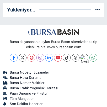
Yükleniyor...
Engin Eczanesi
SOĞANLI MAH. SADIK AHMET CAD. NO:408 A(GAZİAKDEMİR
DOLMUŞ DURAĞI KARŞISI)
0 (224) 232 04 02
Yol Tarifi Al
Altınoluk Eczanesi
Bursa'da yaşanan olayları Bursa Basın sitemizden takip
BAŞARAN MAH. 3.BAŞARAN SOK. NO:4(BAŞARAN SAĞLIK OCAĞI
edebilirsiniz. www.bursabasin.com
YANI)
0 (224) 272 11 77
Yol Tarifi Al
Kent Meydanı Eczanesi
Bursa Nöbetçi Eczaneler
ULU MAH. ULUBATLI HASAN BULVARI (ANKARA YOLU) NO:64
Bursa Hava Durumu
A(ÖZEL ARİTMİ OSMANGAZİ HASTANESİ ACİL YANI)
Bursa Namaz Vakitleri
0 (224) 251 33 44
Yol Tarifi Al
Bursa Trafik Yoğunluk Haritası
Puan Durumu ve Fikstür
Tüm Manşetler
Son Dakika Haberleri