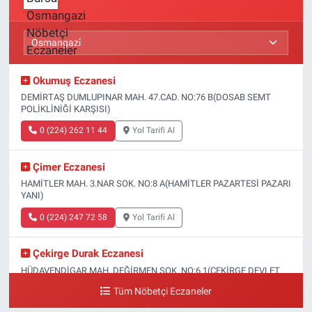
Okumuş Eczanesi
DEMİRTAŞ DUMLUPINAR MAH. 47.CAD. NO:76 B(DOSAB SEMT
POLİKLİNİĞİ KARŞISI)
0 (224) 262 11 44
Yol Tarifi Al
Çimer Eczanesi
HAMİTLER MAH. 3.NAR SOK. NO:8 A(HAMİTLER PAZARTESİ PAZARI
YANI)
0 (224) 247 72 58
Yol Tarifi Al
Çekirge Durak Eczanesi
HÜDAVENDİGAR MAH. DEĞİRMEN SOK. NO:6 1(ÇEKİRGE DEVLET
HASTANESİ ALTI)
Tüm Nöbetçi Eczaneler
0 (224) 233 01 00
Yol Tarifi Al