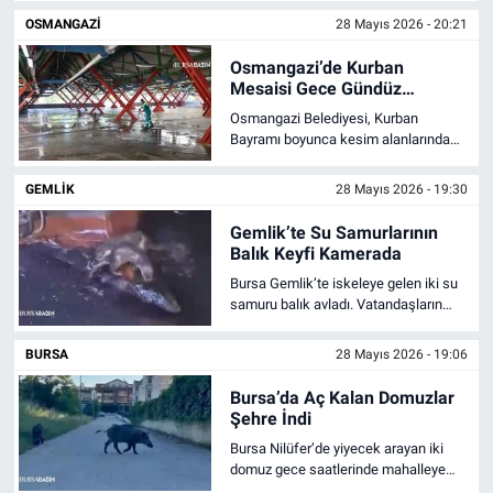
pazar yüzde 100 doluluğa ulaştı.
OSMANGAZI
28 Mayıs 2026 - 20:21
Nöbetçi Eczaneler
Osmangazi’de Kurban
Mesaisi Gece Gündüz
Sürüyor
Osmangazi Belediyesi, Kurban
Bayramı boyunca kesim alanlarında
temizlik ve hijyen çalışmalarını 7/24
sürdürerek vatandaşlara güvenli
GEMLIK
28 Mayıs 2026 - 19:30
ortam sağlıyor.
Gemlik’te Su Samurlarının
Balık Keyfi Kamerada
Bursa Gemlik’te iskeleye gelen iki su
samuru balık avladı. Vatandaşların
ilgiyle izlediği anlar cep telefonu
kamerasına yansıdı.
BURSA
28 Mayıs 2026 - 19:06
Bursa’da Aç Kalan Domuzlar
Şehre İndi
Bursa Nilüfer’de yiyecek arayan iki
domuz gece saatlerinde mahalleye
indi. Sürücünün kayda aldığı anlar