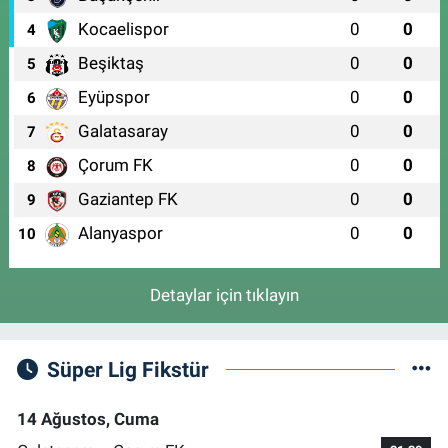
0 (224) 251 33 44
Yol Tarifi Al
Kocaelispor
0
0
4
Beşiktaş
0
0
5
Eyüpspor
0
0
6
Galatasaray
0
0
7
Çorum FK
0
0
8
Gaziantep FK
0
0
9
Alanyaspor
0
0
10
Detaylar için tıklayın
Süper Lig Fikstür
14 Ağustos, Cuma