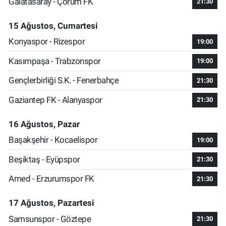
Galatasaray - Çorum FK
21:30
15 Ağustos, Cumartesi
Konyaspor - Rizespor
19:00
Kasımpaşa - Trabzonspor
19:00
Gençlerbirliği S.K. - Fenerbahçe
21:30
Gaziantep FK - Alanyaspor
21:30
16 Ağustos, Pazar
Başakşehir - Kocaelispor
19:00
Beşiktaş - Eyüpspor
21:30
Amed - Erzurumspor FK
21:30
17 Ağustos, Pazartesi
Samsunspor - Göztepe
21:30