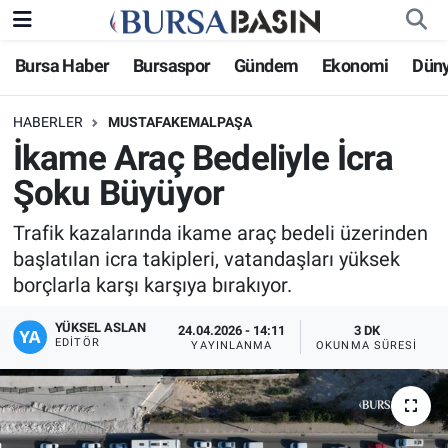
Bursa Haber
Bursaspor
Gündem
Ekonomi
Dün
Bursa Haber
Bursa Nöbetçi Eczaneler
HABERLER
MUSTAFAKEMALPAŞA
Genel
Bursa Hava Durumu
İkame Araç Bedeliyle İcra
Politika
Bursa Namaz Vakitleri
Şoku Büyüyor
Bilim, Teknoloji
Bursa Trafik Yoğunluk Haritası
Trafik kazalarında ikame araç bedeli üzerinden
başlatılan icra takipleri, vatandaşları yüksek
KÜLTÜR-SANAT
Süper Lig Puan Durumu ve Fikstür
borçlarla karşı karşıya bırakıyor.
YÜKSEL ASLAN
Yerel
Tüm Manşetler
24.04.2026 - 14:11
3 DK
EDITÖR
YAYINLANMA
OKUNMA SÜRESI
Bursaspor
Son Dakika Haberleri
Gündem
Haber Arşivi