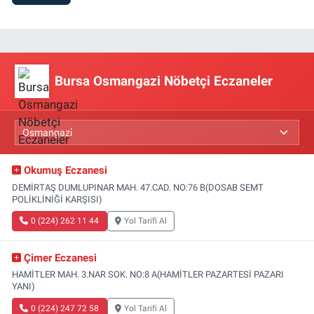
Bursa Osmangazi Nöbetçi Eczaneler
Okumuş Eczanesi
DEMİRTAŞ DUMLUPINAR MAH. 47.CAD. NO:76 B(DOSAB SEMT
POLİKLİNİĞİ KARŞISI)
0 (224) 262 11 44
Yol Tarifi Al
Çimer Eczanesi
HAMİTLER MAH. 3.NAR SOK. NO:8 A(HAMİTLER PAZARTESİ PAZARI
YANI)
0 (224) 247 72 58
Yol Tarifi Al