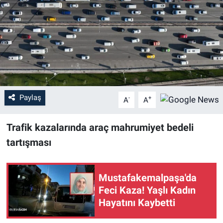
Sağlık
Eğitim
Ekonomi
Dünya
Paylaş
-
+
A
A
Teknoloji
Trafik kazalarında araç mahrumiyet bedeli
tartışması
Magazin
Siyaset
Mustafakemalpaşa'da
Feci Kaza! Yaşlı Kadın
Yaşam
Hayatını Kaybetti
Spor