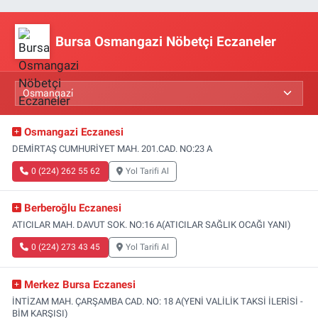
Bursa Osmangazi Nöbetçi Eczaneler
Osmangazi Eczanesi
DEMİRTAŞ CUMHURİYET MAH. 201.CAD. NO:23 A
0 (224) 262 55 62
Yol Tarifi Al
Berberoğlu Eczanesi
ATICILAR MAH. DAVUT SOK. NO:16 A(ATICILAR SAĞLIK OCAĞI YANI)
0 (224) 273 43 45
Yol Tarifi Al
Merkez Bursa Eczanesi
İNTİZAM MAH. ÇARŞAMBA CAD. NO: 18 A(YENİ VALİLİK TAKSİ İLERİSİ -
BİM KARŞISI)