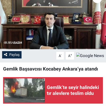
Sağlık
Eğitim
Ekonomi
Dünya
Paylaş
-
+
A
A
Teknoloji
Gemlik Başsavcısı Kocabey Ankara’ya atandı
Magazin
Siyaset
Gemlik’te seyir halindeki
tır alevlere teslim oldu
Yaşam
Spor