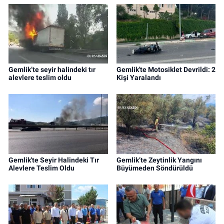
Gemlik’te seyir halindeki tır
Gemlik'te Motosiklet Devrildi: 2
alevlere teslim oldu
Kişi Yaralandı
Gemlik'te Seyir Halindeki Tır
Gemlik’te Zeytinlik Yangını
Alevlere Teslim Oldu
Büyümeden Söndürüldü