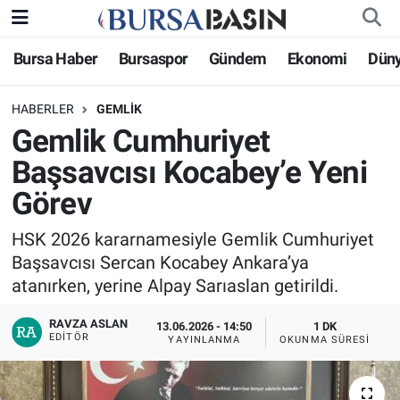
Bursa Haber
Bursaspor
Gündem
Ekonomi
Dün
Bursa Haber
Bursa Nöbetçi Eczaneler
HABERLER
GEMLIK
Genel
Bursa Hava Durumu
Gemlik Cumhuriyet
Politika
Bursa Namaz Vakitleri
Başsavcısı Kocabey’e Yeni
Görev
Bilim, Teknoloji
Bursa Trafik Yoğunluk Haritası
HSK 2026 kararnamesiyle Gemlik Cumhuriyet
KÜLTÜR-SANAT
Süper Lig Puan Durumu ve Fikstür
Başsavcısı Sercan Kocabey Ankara’ya
atanırken, yerine Alpay Sarıaslan getirildi.
Yerel
Tüm Manşetler
RAVZA ASLAN
13.06.2026 - 14:50
1 DK
EDITÖR
Bursaspor
Son Dakika Haberleri
YAYINLANMA
OKUNMA SÜRESI
Gündem
Haber Arşivi