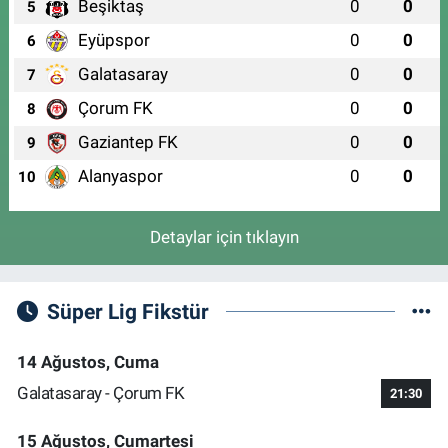
Beşiktaş
0
0
5
Eyüpspor
0
0
6
Galatasaray
0
0
7
Çorum FK
0
0
8
Gaziantep FK
0
0
9
Alanyaspor
0
0
10
Detaylar için tıklayın
Süper Lig Fikstür
14 Ağustos, Cuma
Galatasaray - Çorum FK
21:30
15 Ağustos, Cumartesi