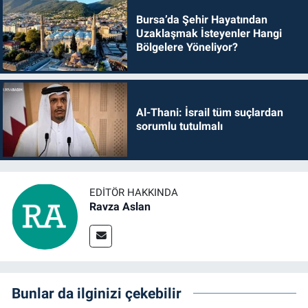
Bursa’da Şehir Hayatından
Uzaklaşmak İsteyenler Hangi
Bölgelere Yöneliyor?
Al-Thani: İsrail tüm suçlardan
sorumlu tutulmalı
EDITÖR HAKKINDA
Ravza Aslan
Bunlar da ilginizi çekebilir