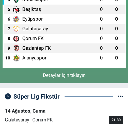
Beşiktaş
0
0
5
Eyüpspor
0
0
6
Galatasaray
0
0
7
Çorum FK
0
0
8
Gaziantep FK
0
0
9
Alanyaspor
0
0
10
Detaylar için tıklayın
Süper Lig Fikstür
14 Ağustos, Cuma
Galatasaray - Çorum FK
21:30