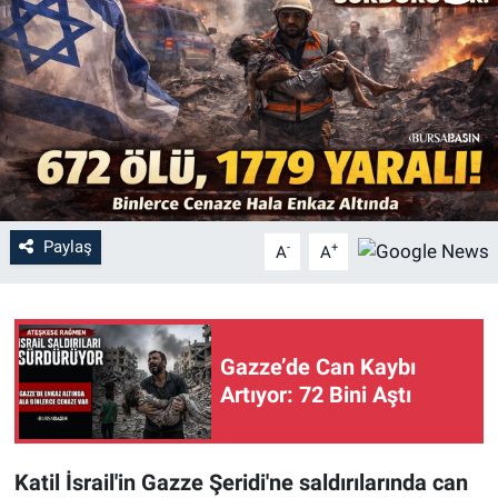
Sağlık
Eğitim
Ekonomi
Dünya
Paylaş
-
+
A
A
Teknoloji
Magazin
Gazze’de Can Kaybı
Siyaset
Artıyor: 72 Bini Aştı
Yaşam
Katil İsrail'in Gazze Şeridi'ne saldırılarında can
Spor