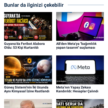
Bunlar da ilginizi çekebilir
Guyana’da Feribot Alabora
AB'den Meta'ya "bağımlılık
Oldu: 53 Kişi Kurtarıldı
yapan tasarım" suçlaması
Güneş Sistemi'nin İki Ucunda
Meta’nın Yapay Zekası
Aynı Kimyasal İzine Rastlandı
Kandırıldı: Hesaplar Çalındı