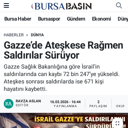
Bursa Haber
Bursaspor
Gündem
Ekonomi
Dün
Bursa Haber
Bursa Nöbetçi Eczaneler
HABERLER
DÜNYA
Genel
Bursa Hava Durumu
Gazze’de Ateşkese Rağmen
Politika
Bursa Namaz Vakitleri
Saldırılar Sürüyor
Bilim, Teknoloji
Bursa Trafik Yoğunluk Haritası
Gazze Sağlık Bakanlığına göre İsrail’in
saldırılarında can kaybı 72 bin 247’ye yükseldi.
KÜLTÜR-SANAT
Süper Lig Puan Durumu ve Fikstür
Ateşkes sonrası saldırılarda ise 671 kişi
hayatını kaybetti.
Yerel
Tüm Manşetler
RAVZA ASLAN
16.03.2026 - 16:44
2
EDITÖR
YAYINLANMA
PAYLAŞIM
OKUNM
Bursaspor
Son Dakika Haberleri
Gündem
Haber Arşivi