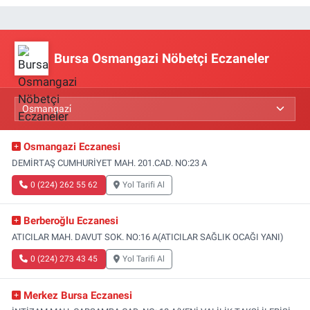
Bursa Osmangazi Nöbetçi Eczaneler
Osmangazi Eczanesi
DEMİRTAŞ CUMHURİYET MAH. 201.CAD. NO:23 A
0 (224) 262 55 62
Yol Tarifi Al
Berberoğlu Eczanesi
ATICILAR MAH. DAVUT SOK. NO:16 A(ATICILAR SAĞLIK OCAĞI YANI)
0 (224) 273 43 45
Yol Tarifi Al
Merkez Bursa Eczanesi