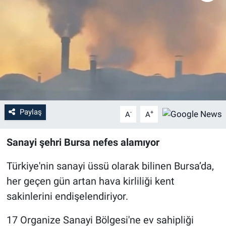
Sağlık
Eğitim
Ekonomi
Dünya
Paylaş
-
+
A
A
Teknoloji
Sanayi şehri Bursa nefes alamıyor
Magazin
Türkiye'nin sanayi üssü olarak bilinen Bursa’da,
Siyaset
her geçen gün artan hava kirliliği kent
sakinlerini endişelendiriyor.
Yaşam
17 Organize Sanayi Bölgesi'ne ev sahipliği
Spor