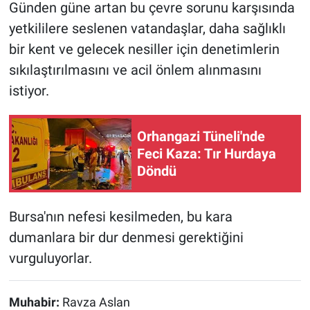
Günden güne artan bu çevre sorunu karşısında
yetkililere seslenen vatandaşlar, daha sağlıklı
bir kent ve gelecek nesiller için denetimlerin
sıkılaştırılmasını ve acil önlem alınmasını
istiyor.
Orhangazi Tüneli'nde
Feci Kaza: Tır Hurdaya
Döndü
Bursa'nın nefesi kesilmeden, bu kara
dumanlara bir dur denmesi gerektiğini
vurguluyorlar.
Muhabir:
Ravza Aslan