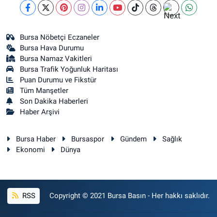
0 (224) 272 11 77
Yol Tarifi Al
Kent Meydanı Eczanesi
Bursa Nöbetçi Eczaneler
ULU MAH. ULUBATLI HASAN BULVARI (ANKARA YOLU) NO:64 A(ÖZEL
Bursa Hava Durumu
ARİTMİ OSMANGAZİ HASTANESİ ACİL YANI)
Bursa Namaz Vakitleri
0 (224) 251 33 44
Yol Tarifi Al
Bursa Trafik Yoğunluk Haritası
Puan Durumu ve Fikstür
Tüm Manşetler
Son Dakika Haberleri
Haber Arşivi
Bursa Haber
Bursaspor
Gündem
Sağlık
Ekonomi
Dünya
RSS
Copyright © 2021 Bursa Basın - Her hakkı saklıdır.