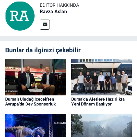
EDITÖR HAKKINDA
Ravza Aslan
Bunlar da ilginizi çekebilir
Bursalı Uludağ İçecek'ten
Bursa'da Afetlere Hazırlıkta
Avrupa'da Dev Sponsorluk
Yeni Dönem Başlıyor