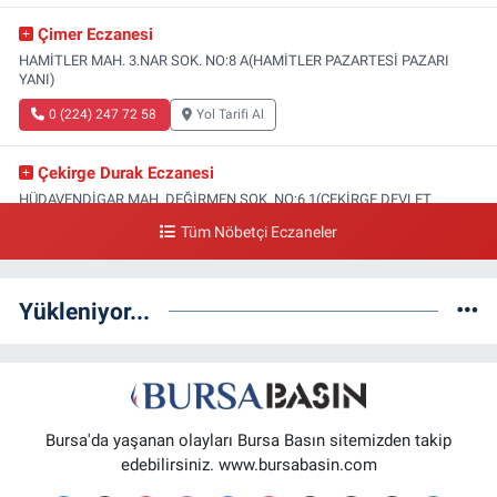
Çimer Eczanesi
HAMİTLER MAH. 3.NAR SOK. NO:8 A(HAMİTLER PAZARTESİ PAZARI
YANI)
0 (224) 247 72 58
Yol Tarifi Al
Çekirge Durak Eczanesi
HÜDAVENDİGAR MAH. DEĞİRMEN SOK. NO:6 1(ÇEKİRGE DEVLET
HASTANESİ ALTI)
Tüm Nöbetçi Eczaneler
0 (224) 233 01 00
Yol Tarifi Al
Yükleniyor...
Engin Eczanesi
SOĞANLI MAH. SADIK AHMET CAD. NO:408 A(GAZİAKDEMİR DOLMUŞ
DURAĞI KARŞISI)
0 (224) 232 04 02
Yol Tarifi Al
Bursa'da yaşanan olayları Bursa Basın sitemizden takip
Altınoluk Eczanesi
edebilirsiniz. www.bursabasin.com
BAŞARAN MAH. 3.BAŞARAN SOK. NO:4(BAŞARAN SAĞLIK OCAĞI YANI)