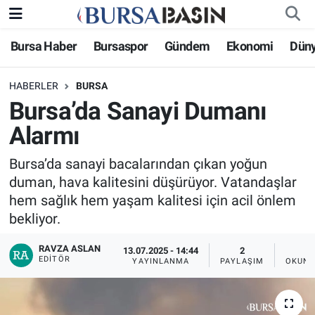
Bursa Haber
Bursaspor
Gündem
Ekonomi
Dün
Bursa Haber
Bursa Nöbetçi Eczaneler
HABERLER
BURSA
Genel
Bursa Hava Durumu
Bursa’da Sanayi Dumanı
Politika
Bursa Namaz Vakitleri
Alarmı
Bilim, Teknoloji
Bursa Trafik Yoğunluk Haritası
Bursa’da sanayi bacalarından çıkan yoğun
duman, hava kalitesini düşürüyor. Vatandaşlar
KÜLTÜR-SANAT
Süper Lig Puan Durumu ve Fikstür
hem sağlık hem yaşam kalitesi için acil önlem
bekliyor.
Yerel
Tüm Manşetler
RAVZA ASLAN
13.07.2025 - 14:44
2
EDITÖR
YAYINLANMA
PAYLAŞIM
OKUNM
Bursaspor
Son Dakika Haberleri
Gündem
Haber Arşivi