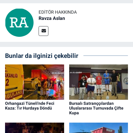
EDITÖR HAKKINDA
Ravza Aslan
Bunlar da ilginizi çekebilir
Orhangazi Tüneli'nde Feci
Bursalı Satranççılardan
Kaza: Tır Hurdaya Döndü
Uluslararası Turnuvada Çifte
Kupa