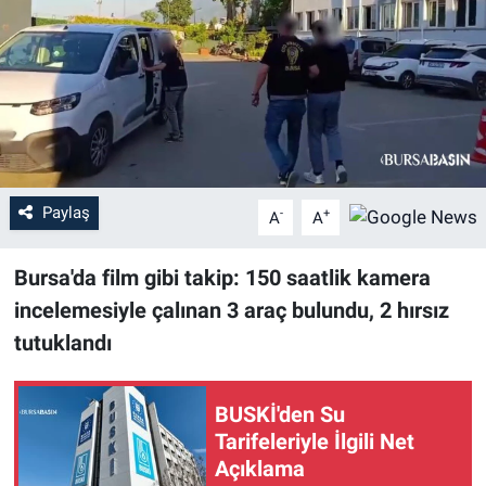
Sağlık
Eğitim
Ekonomi
Dünya
Paylaş
-
+
A
A
Teknoloji
Bursa'da film gibi takip: 150 saatlik kamera
incelemesiyle çalınan 3 araç bulundu, 2 hırsız
Magazin
tutuklandı
Siyaset
BUSKİ'den Su
Yaşam
Tarifeleriyle İlgili Net
Açıklama
Spor