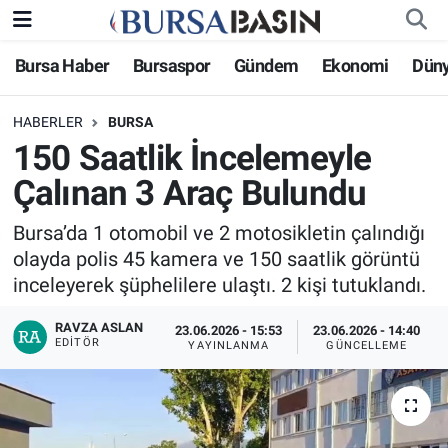
Bursa Haber
Bursaspor
Gündem
Ekonomi
Dün
Bursa Haber
Bursa Nöbetçi Eczaneler
HABERLER
BURSA
Genel
Bursa Hava Durumu
150 Saatlik İncelemeyle
Politika
Bursa Namaz Vakitleri
Çalınan 3 Araç Bulundu
Bilim, Teknoloji
Bursa Trafik Yoğunluk Haritası
Bursa’da 1 otomobil ve 2 motosikletin çalındığı
olayda polis 45 kamera ve 150 saatlik görüntü
KÜLTÜR-SANAT
Süper Lig Puan Durumu ve Fikstür
inceleyerek şüphelilere ulaştı. 2 kişi tutuklandı.
RAVZA ASLAN
Yerel
Tüm Manşetler
23.06.2026 - 15:53
23.06.2026 - 14:40
EDITÖR
YAYINLANMA
GÜNCELLEME
Bursaspor
Son Dakika Haberleri
Gündem
Haber Arşivi