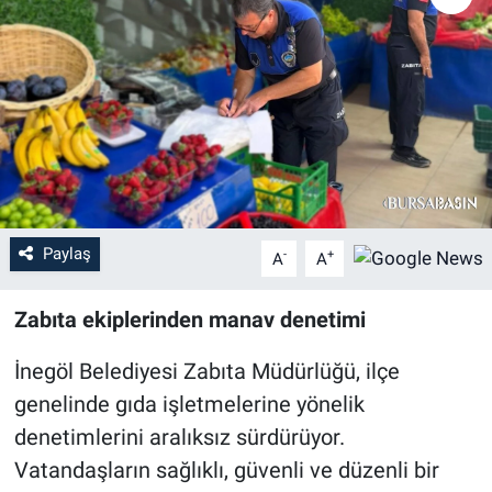
Sağlık
Eğitim
Ekonomi
Dünya
Paylaş
-
+
A
A
Teknoloji
Zabıta ekiplerinden manav denetimi
Magazin
İnegöl Belediyesi Zabıta Müdürlüğü, ilçe
Siyaset
genelinde gıda işletmelerine yönelik
Yaşam
denetimlerini aralıksız sürdürüyor.
Vatandaşların sağlıklı, güvenli ve düzenli bir
Spor