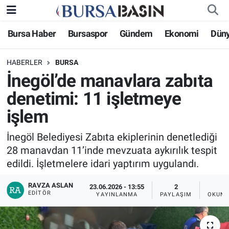
Bursa Haber
Bursaspor
Gündem
Ekonomi
Dün
Bursa Haber
Bursa Nöbetçi Eczaneler
HABERLER
BURSA
Genel
Bursa Hava Durumu
İnegöl’de manavlara zabıta
Politika
Bursa Namaz Vakitleri
denetimi: 11 işletmeye
işlem
Bilim, Teknoloji
Bursa Trafik Yoğunluk Haritası
İnegöl Belediyesi Zabıta ekiplerinin denetlediği
KÜLTÜR-SANAT
Süper Lig Puan Durumu ve Fikstür
28 manavdan 11’inde mevzuata aykırılık tespit
edildi. İşletmelere idari yaptırım uygulandı.
Yerel
Tüm Manşetler
RAVZA ASLAN
23.06.2026 - 13:55
2
EDITÖR
Bursaspor
Son Dakika Haberleri
YAYINLANMA
PAYLAŞIM
OKUNM
Gündem
Haber Arşivi