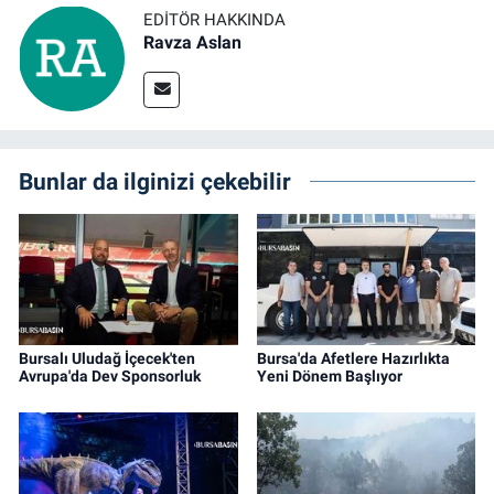
EDITÖR HAKKINDA
Ravza Aslan
Bunlar da ilginizi çekebilir
Bursalı Uludağ İçecek'ten
Bursa'da Afetlere Hazırlıkta
Avrupa'da Dev Sponsorluk
Yeni Dönem Başlıyor