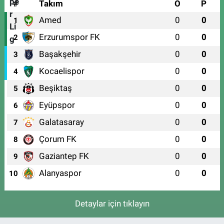
#
Takım
O
P
Kent Meydanı Eczanesi
Amed
0
0
Ulu Mahallesi, Ulubatlı Hasan Bulvarı No:64 A Osmangazi Bursa
1
0 (224) 251 33 44
Yol Tarifi Al
Erzurumspor FK
0
0
2
Başakşehir
0
0
3
Kocaelispor
0
0
4
Beşiktaş
0
0
5
Eyüpspor
0
0
6
Galatasaray
0
0
7
Çorum FK
0
0
8
Gaziantep FK
0
0
9
Alanyaspor
0
0
10
Detaylar için tıklayın