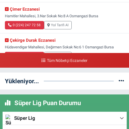
Çimer Eczanesi
Hamitler Mahallesi, 3.Nar Sokak No:8 A Osmangazi Bursa
0 (224) 247 72 58
Yol Tarifi Al
Çekirge Durak Eczanesi
Hüdavendigar Mahallesi, Değirmen Sokak No:6 1 Osmangazi Bursa
0 (224) 233 01 00
Yol Tarifi Al
Tüm Nöbetçi Eczaneler
Engin Eczanesi
Soğanlı Mahallesi, Sadık Ahmet Caddesi, No:408 A Osmangazi Bursa
Yükleniyor...
0 (224) 232 04 02
Yol Tarifi Al
Süper Lig Puan Durumu
Altınoluk Eczanesi
Başaran Mahallesi, Başaran Sokak No:4 Osmangazi Bursa
Süper Lig
0 (224) 272 11 77
Yol Tarifi Al