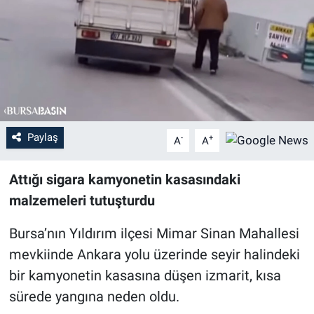
Sağlık
Eğitim
Ekonomi
Dünya
Paylaş
-
+
A
A
Teknoloji
Attığı sigara kamyonetin kasasındaki
malzemeleri tutuşturdu
Magazin
Bursa’nın Yıldırım ilçesi Mimar Sinan Mahallesi
Siyaset
mevkiinde Ankara yolu üzerinde seyir halindeki
bir kamyonetin kasasına düşen izmarit, kısa
Yaşam
sürede yangına neden oldu.
Spor