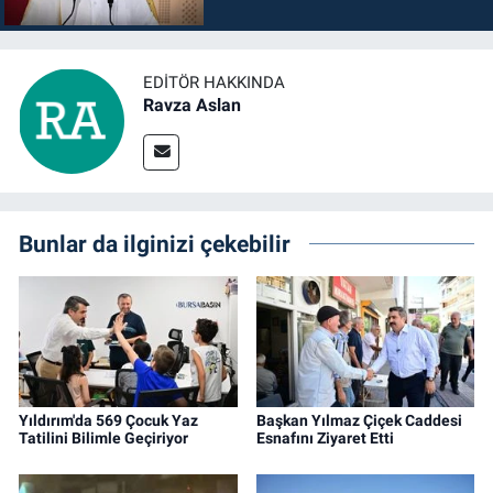
EDITÖR HAKKINDA
Ravza Aslan
Bunlar da ilginizi çekebilir
Yıldırım'da 569 Çocuk Yaz
Başkan Yılmaz Çiçek Caddesi
Tatilini Bilimle Geçiriyor
Esnafını Ziyaret Etti