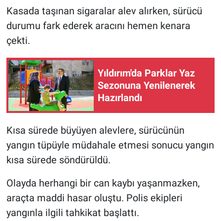
Kasada taşınan sigaralar alev alırken, sürücü
Nöbetçi Eczaneler
durumu fark ederek aracını hemen kenara
çekti.
Yıldırım'da Parklar Yaz
Sezonuna Yenilenerek
Hazırlandı
Kısa sürede büyüyen alevlere, sürücünün
yangın tüpüyle müdahale etmesi sonucu yangın
kısa sürede söndürüldü.
Olayda herhangi bir can kaybı yaşanmazken,
araçta maddi hasar oluştu. Polis ekipleri
yangınla ilgili tahkikat başlattı.