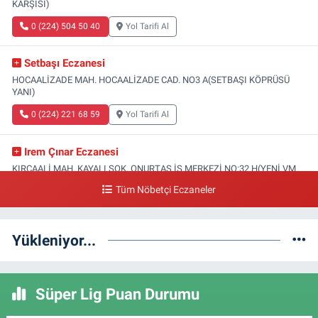
KARŞISI)
0 (224) 504 50 40
Yol Tarifi Al
Setbaşı Eczanesi
HOCAALİZADE MAH. HOCAALİZADE CAD. NO3 A(SETBAŞI KÖPRÜSÜ
YANI)
0 (224) 221 68 59
Yol Tarifi Al
Irem Çınar Eczanesi
KIRCAALİ MAH. KAYALI SOK. ONURTAŞ İŞ MERKEZİ NO:32 H(YENİ VM
MEDİCAL PARK HASTANESİ ACİL GİRİŞİ)
Tüm Nöbetçi Eczaneler
0 (224) 253 73 52
Yol Tarifi Al
Yükleniyor...
Yeni Gökçe Eczanesi
SOĞANLI MAH. 4.KAYMAK SOK. NO:47 A(SOĞANLI SAĞLIK OCAĞI YANI)
0 (224) 234 40 42
Yol Tarifi Al
Süper Lig Puan Durumu
Meriç Eczanesi