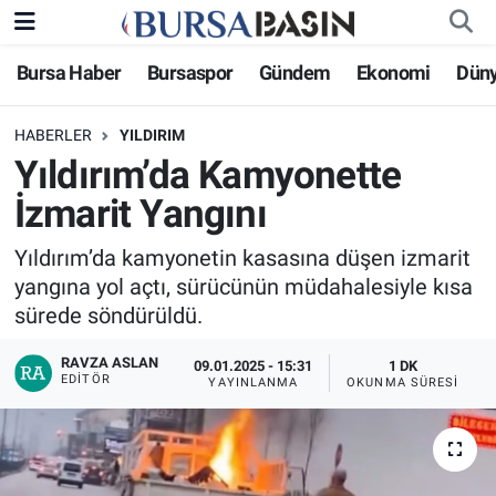
Bursa Haber
Bursaspor
Gündem
Ekonomi
Dün
Bursa Haber
Bursa Nöbetçi Eczaneler
HABERLER
YILDIRIM
Genel
Bursa Hava Durumu
Yıldırım’da Kamyonette
Politika
Bursa Namaz Vakitleri
İzmarit Yangını
Bilim, Teknoloji
Bursa Trafik Yoğunluk Haritası
Yıldırım’da kamyonetin kasasına düşen izmarit
yangına yol açtı, sürücünün müdahalesiyle kısa
KÜLTÜR-SANAT
Süper Lig Puan Durumu ve Fikstür
sürede söndürüldü.
RAVZA ASLAN
Yerel
Tüm Manşetler
09.01.2025 - 15:31
1 DK
EDITÖR
YAYINLANMA
OKUNMA SÜRESI
Bursaspor
Son Dakika Haberleri
Gündem
Haber Arşivi