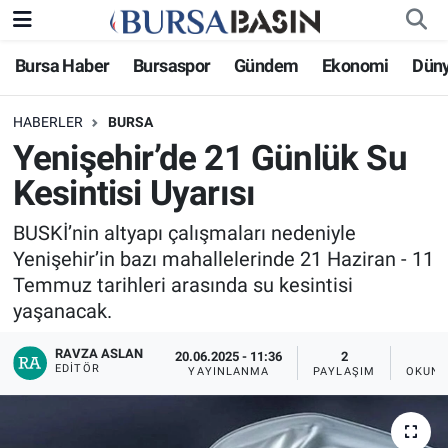
Bursa Haber
Bursaspor
Gündem
Ekonomi
Dün
Bursa Haber
Bursa Nöbetçi Eczaneler
HABERLER
BURSA
Genel
Bursa Hava Durumu
Yenişehir’de 21 Günlük Su
Politika
Bursa Namaz Vakitleri
Kesintisi Uyarısı
Bilim, Teknoloji
Bursa Trafik Yoğunluk Haritası
BUSKİ’nin altyapı çalışmaları nedeniyle
Yenişehir’in bazı mahallelerinde 21 Haziran - 11
KÜLTÜR-SANAT
Süper Lig Puan Durumu ve Fikstür
Temmuz tarihleri arasında su kesintisi
yaşanacak.
Yerel
Tüm Manşetler
RAVZA ASLAN
20.06.2025 - 11:36
2
EDITÖR
YAYINLANMA
PAYLAŞIM
OKUNM
Bursaspor
Son Dakika Haberleri
Gündem
Haber Arşivi