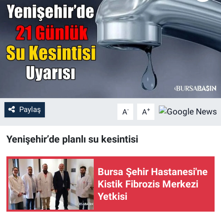
Sağlık
Eğitim
Ekonomi
Dünya
Paylaş
-
+
A
A
Teknoloji
Yenişehir’de planlı su kesintisi
Magazin
Siyaset
Bursa Şehir Hastanesi'ne
Kistik Fibrozis Merkezi
Yaşam
Yetkisi
Spor