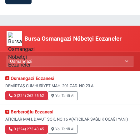
Bursa Osmangazi Nöbetçi Eczaneler
Osmangazi Eczanesi
DEMİRTAŞ CUMHURİYET MAH. 201.CAD. NO:23 A
0 (224) 262 55 62
Yol Tarifi Al
Berberoğlu Eczanesi
ATICILAR MAH. DAVUT SOK. NO:16 A(ATICILAR SAĞLIK OCAĞI YANI)
0 (224) 273 43 45
Yol Tarifi Al