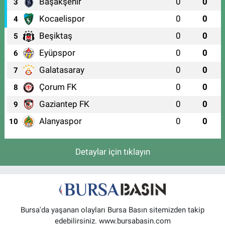
Başakşehir
0
0
3
0 (224) 909 39 87
Yol Tarifi Al
Kocaelispor
0
0
4
Beşiktaş
0
0
5
Eyüpspor
0
0
6
Galatasaray
0
0
7
Çorum FK
0
0
8
Gaziantep FK
0
0
9
Alanyaspor
0
0
10
Detaylar için tıklayın
Bursa'da yaşanan olayları Bursa Basın sitemizden takip
edebilirsiniz. www.bursabasin.com