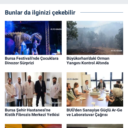
Bunlar da ilginizi çekebilir
Bursa Festivali'nde Çocuklara
Büyükorhan'daki Orman
Dinozor Sürprizi
Yangını Kontrol Altında
Bursa Şehir Hastanesi'ne
BUÜ'den Sanayiye Güçlü Ar-Ge
Kistik Fibrozis Merkezi Yetkisi
ve Laboratuvar Çağrısı