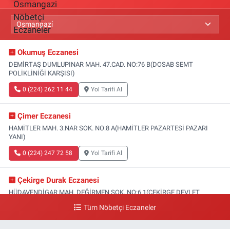
Okumuş Eczanesi
DEMİRTAŞ DUMLUPINAR MAH. 47.CAD. NO:76 B(DOSAB SEMT
POLİKLİNİĞİ KARŞISI)
0 (224) 262 11 44
Yol Tarifi Al
Çimer Eczanesi
HAMİTLER MAH. 3.NAR SOK. NO:8 A(HAMİTLER PAZARTESİ PAZARI
YANI)
0 (224) 247 72 58
Yol Tarifi Al
Çekirge Durak Eczanesi
HÜDAVENDİGAR MAH. DEĞİRMEN SOK. NO:6 1(ÇEKİRGE DEVLET
HASTANESİ ALTI)
Tüm Nöbetçi Eczaneler
0 (224) 233 01 00
Yol Tarifi Al