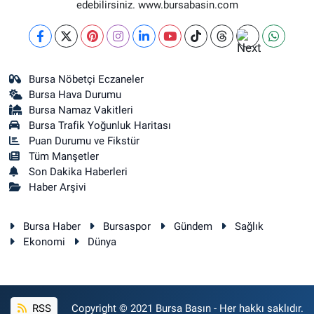
edebilirsiniz. www.bursabasin.com
Bursa Nöbetçi Eczaneler
Bursa Hava Durumu
Bursa Namaz Vakitleri
Bursa Trafik Yoğunluk Haritası
Puan Durumu ve Fikstür
Tüm Manşetler
Son Dakika Haberleri
Haber Arşivi
Bursa Haber
Bursaspor
Gündem
Sağlık
Ekonomi
Dünya
RSS
Copyright © 2021 Bursa Basın - Her hakkı saklıdır.