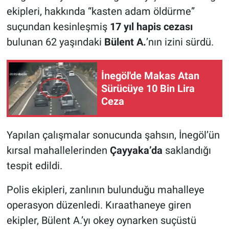
ekipleri, hakkında “kasten adam öldürme”
Nöbetçi Eczaneler
suçundan kesinleşmiş
17 yıl hapis cezası
bulunan 62 yaşındaki
Bülent A.
’nın izini sürdü.
İnegöl'de Makas Atan
Sürücüye 10 Bin Lira
Ceza
Yapılan çalışmalar sonucunda şahsın, İnegöl’ün
kırsal mahallelerinden
Çayyaka’da
saklandığı
tespit edildi.
Polis ekipleri, zanlının bulunduğu mahalleye
operasyon düzenledi. Kıraathaneye giren
ekipler, Bülent A.’yı okey oynarken suçüstü