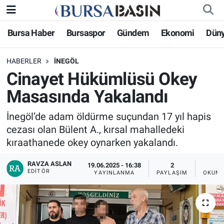
Bursa Haber
Bursaspor
Gündem
Ekonomi
Dün
Bursa Haber
Bursa Nöbetçi Eczaneler
HABERLER
İNEGÖL
Genel
Bursa Hava Durumu
Cinayet Hükümlüsü Okey
Politika
Bursa Namaz Vakitleri
Masasında Yakalandı
Bilim, Teknoloji
Bursa Trafik Yoğunluk Haritası
İnegöl’de adam öldürme suçundan 17 yıl hapis
cezası olan Bülent A., kırsal mahalledeki
KÜLTÜR-SANAT
Süper Lig Puan Durumu ve Fikstür
kıraathanede okey oynarken yakalandı.
RAVZA ASLAN
Yerel
Tüm Manşetler
19.06.2025 - 16:38
2
EDITÖR
YAYINLANMA
PAYLAŞIM
OKUNM
Bursaspor
Son Dakika Haberleri
Gündem
Haber Arşivi