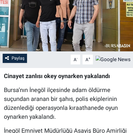
Sağlık
Eğitim
Ekonomi
Dünya
Paylaş
-
+
A
A
Teknoloji
Cinayet zanlısı okey oynarken yakalandı
Magazin
Bursa’nın İnegöl ilçesinde adam öldürme
suçundan aranan bir şahıs, polis ekiplerinin
Siyaset
düzenlediği operasyonla kıraathanede oyun
oynarken yakalandı.
Yaşam
İnegöl Emniyet Müdürlüğü Asayiş Büro Amirliği
Spor