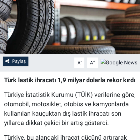
Sağlık
Eğitim
Ekonomi
Dünya
Paylaş
-
+
A
A
Teknoloji
Türk lastik ihracatı 1,9 milyar dolarla rekor kırdı
Magazin
Türkiye İstatistik Kurumu (TÜİK) verilerine göre,
otomobil, motosiklet, otobüs ve kamyonlarda
Siyaset
kullanılan kauçuktan dış lastik ihracatı son
yıllarda dikkat çekici bir artış gösterdi.
Yaşam
Türkiye, bu alandaki ihracat gücünü artırarak
Spor