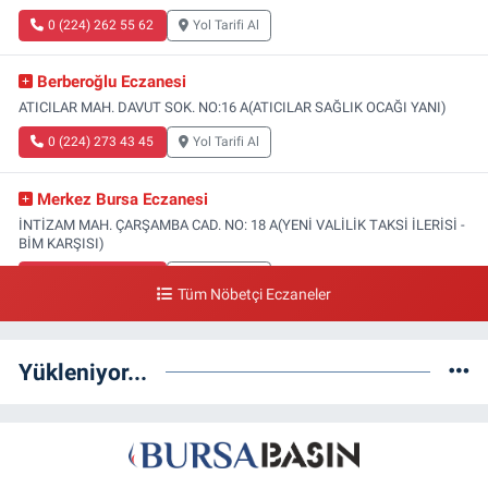
0 (224) 262 55 62
Yol Tarifi Al
Berberoğlu Eczanesi
ATICILAR MAH. DAVUT SOK. NO:16 A(ATICILAR SAĞLIK OCAĞI YANI)
0 (224) 273 43 45
Yol Tarifi Al
Merkez Bursa Eczanesi
İNTİZAM MAH. ÇARŞAMBA CAD. NO: 18 A(YENİ VALİLİK TAKSİ İLERİSİ -
BİM KARŞISI)
0 (224) 253 13 19
Yol Tarifi Al
Tüm Nöbetçi Eczaneler
Güneş Eczanesi
FATİH MAH. DOĞAN CAD. NO:61(BEŞYOL ALTI - FATİH ASM VE KIZ
Yükleniyor...
TEKNİK LİSESİ YANI)
0 (224) 256 36 76
Yol Tarifi Al
Yenikale Eczanesi