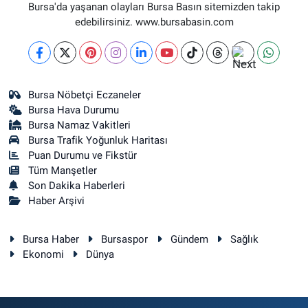
DİKKALDIRIM MAH. HAT CAD. NO:1 1-B(ZÜBEYDE HANIM DOĞUMEVİ
Bursa'da yaşanan olayları Bursa Basın sitemizden takip
KARŞISI)
edebilirsiniz. www.bursabasin.com
0 (224) 236 46 98
Yol Tarifi Al
Kağan Eczanesi
HAMİTLER MAH. 1.FATİH CAD. NO:22 C(HAMİTLER YENİ KAPALI PAZAR
Bursa Nöbetçi Eczaneler
ALTI)
Bursa Hava Durumu
0 (224) 909 39 87
Yol Tarifi Al
Bursa Namaz Vakitleri
Bursa Trafik Yoğunluk Haritası
Puan Durumu ve Fikstür
Tüm Manşetler
Son Dakika Haberleri
Haber Arşivi
Bursa Haber
Bursaspor
Gündem
Sağlık
Ekonomi
Dünya