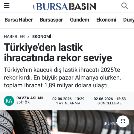
Bursa Haber
Bursaspor
Gündem
Ekonomi
Dün
Bursa Haber
Bursa Nöbetçi Eczaneler
HABERLER
EKONOMI
Genel
Bursa Hava Durumu
Türkiye’den lastik
Politika
Bursa Namaz Vakitleri
ihracatında rekor seviye
Bilim, Teknoloji
Bursa Trafik Yoğunluk Haritası
Türkiye’nin kauçuk dış lastik ihracatı 2025’te
rekor kırdı. En büyük pazar Almanya olurken,
KÜLTÜR-SANAT
Süper Lig Puan Durumu ve Fikstür
toplam ihracat 1,89 milyar dolara ulaştı.
RAVZA ASLAN
Yerel
Tüm Manşetler
02.06.2026 - 13:39
02.06.2026 - 12:53
EDITÖR
YAYINLANMA
GÜNCELLEME
Bursaspor
Son Dakika Haberleri
Gündem
Haber Arşivi