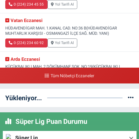
0 (224) 234 45 55
Yol Tarifi Al
Vatan Eczanesi
HÜDAVENDİGAR MAH. 1.KANAL CAD. NO:36 B(HÜDAVENDİGAR
MUHTARLIK KARŞISI - OSMANGAZİ İLÇE SAĞ. MÜD. YANI)
0 (224) 234 60 92
Yol Tarifi Al
Arda Eczanesi
KÜÇÜKBALIKLI MAH. 2.DÖKÜMHANE SOK. NO:19(KÜÇÜKBALIKLI
SAĞLIK OCAĞI YANI)
Tüm Nöbetçi Eczaneler
0 (224) 215 35 15
Yol Tarifi Al
Yükleniyor...
Türsel Eczanesi
HAMİTLER MAH. 1.FATİH CAD. NO:23 C(YUNUSELİ TOKİ ÜSTÜ-YENİ
KAPALI PAZAR KARŞISI)
Süper Lig Puan Durumu
0 (224) 249 46 47
Yol Tarifi Al
Ebru Eczanesi
Süper Lig