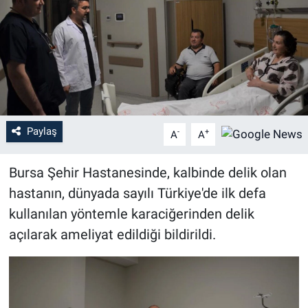
Sağlık
Eğitim
Ekonomi
Dünya
Paylaş
-
+
A
A
Teknoloji
Bursa Şehir Hastanesinde, kalbinde delik olan
hastanın, dünyada sayılı Türkiye'de ilk defa
Magazin
kullanılan yöntemle karaciğerinden delik
açılarak ameliyat edildiği bildirildi.
Siyaset
Yaşam
Spor