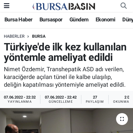
Bursa Haber
Bursaspor
Gündem
Ekonomi
Dün
Bursa Haber
Bursa Nöbetçi Eczaneler
HABERLER
BURSA
Genel
Bursa Hava Durumu
Türkiye'de ilk kez kullanılan
Politika
Bursa Namaz Vakitleri
yöntemle ameliyat edildi
Bilim, Teknoloji
Bursa Trafik Yoğunluk Haritası
Nimet Özdemir, Transhepatik ASD adı verilen,
karaciğerde açılan tünel ile kalbe ulaşılıp,
KÜLTÜR-SANAT
Süper Lig Puan Durumu ve Fikstür
deliğin kapatılması yöntemiyle ameliyat edildi.
07.06.2022 - 22:32
07.06.2022 - 22:42
27
2 DK
Yerel
Tüm Manşetler
YAYINLANMA
GÜNCELLEME
PAYLAŞIM
OKUNMA S
Bursaspor
Son Dakika Haberleri
Gündem
Haber Arşivi