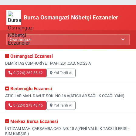
Bursa Osmangazi Nöbetçi Eczaneler
Osmangazi Eczanesi
DEMİRTAŞ CUMHURİYET MAH. 201.CAD. NO:23 A
0 (224) 262 55 62
Yol Tarifi Al
Berberoğlu Eczanesi
ATICILAR MAH. DAVUT SOK. NO:16 A(ATICILAR SAĞLIK OCAĞI YANI)
0 (224) 273 43 45
Yol Tarifi Al
Merkez Bursa Eczanesi
İNTİZAM MAH. ÇARŞAMBA CAD. NO: 18 A(YENİ VALİLİK TAKSİ İLERİSİ -
BİM KARŞISI)