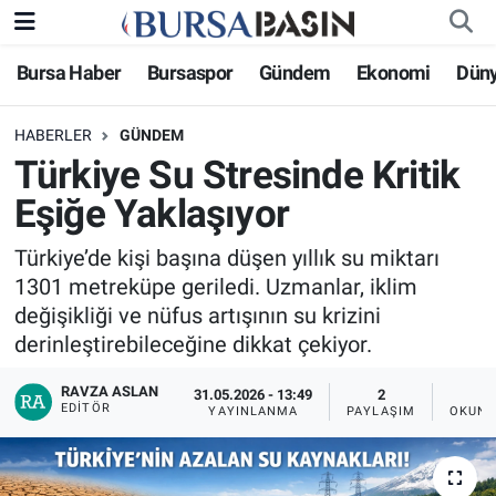
Bursa Haber
Bursaspor
Gündem
Ekonomi
Dün
Bursa Haber
Bursa Nöbetçi Eczaneler
HABERLER
GÜNDEM
Genel
Bursa Hava Durumu
Türkiye Su Stresinde Kritik
Politika
Bursa Namaz Vakitleri
Eşiğe Yaklaşıyor
Bilim, Teknoloji
Bursa Trafik Yoğunluk Haritası
Türkiye’de kişi başına düşen yıllık su miktarı
1301 metreküpe geriledi. Uzmanlar, iklim
KÜLTÜR-SANAT
Süper Lig Puan Durumu ve Fikstür
değişikliği ve nüfus artışının su krizini
derinleştirebileceğine dikkat çekiyor.
Yerel
Tüm Manşetler
RAVZA ASLAN
31.05.2026 - 13:49
2
EDITÖR
YAYINLANMA
PAYLAŞIM
OKUNM
Bursaspor
Son Dakika Haberleri
Gündem
Haber Arşivi