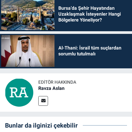
Bursa’da Şehir Hayatından
Uzaklaşmak İsteyenler Hangi
Bölgelere Yöneliyor?
Al-Thani: İsrail tüm suçlardan
sorumlu tutulmalı
EDITÖR HAKKINDA
Ravza Aslan
Bunlar da ilginizi çekebilir