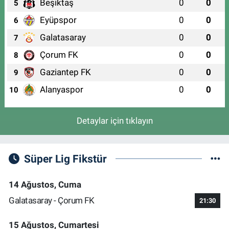
Beşiktaş
0
0
5
Eyüpspor
0
0
6
Galatasaray
0
0
7
Çorum FK
0
0
8
Gaziantep FK
0
0
9
Alanyaspor
0
0
10
Detaylar için tıklayın
Süper Lig Fikstür
14 Ağustos, Cuma
Galatasaray - Çorum FK
21:30
15 Ağustos, Cumartesi