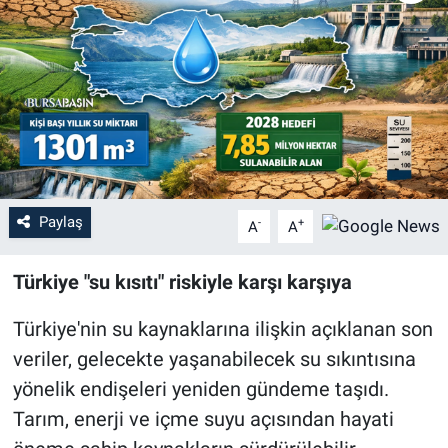
Sağlık
Eğitim
Ekonomi
Dünya
Paylaş
-
+
A
A
Teknoloji
Türkiye "su kısıtı" riskiyle karşı karşıya
Magazin
Türkiye'nin su kaynaklarına ilişkin açıklanan son
Siyaset
veriler, gelecekte yaşanabilecek su sıkıntısına
yönelik endişeleri yeniden gündeme taşıdı.
Yaşam
Tarım, enerji ve içme suyu açısından hayati
Spor