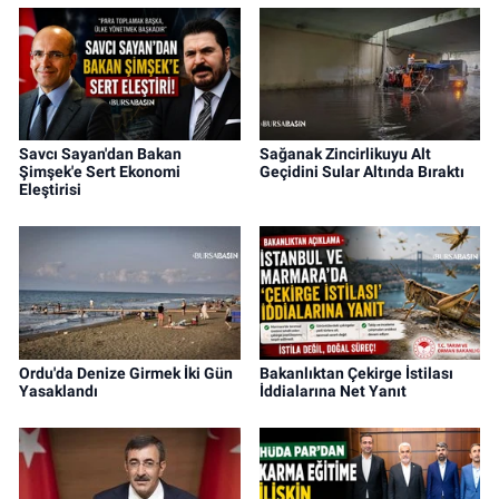
Savcı Sayan'dan Bakan
Sağanak Zincirlikuyu Alt
Şimşek'e Sert Ekonomi
Geçidini Sular Altında Bıraktı
Eleştirisi
Ordu'da Denize Girmek İki Gün
Bakanlıktan Çekirge İstilası
Yasaklandı
İddialarına Net Yanıt