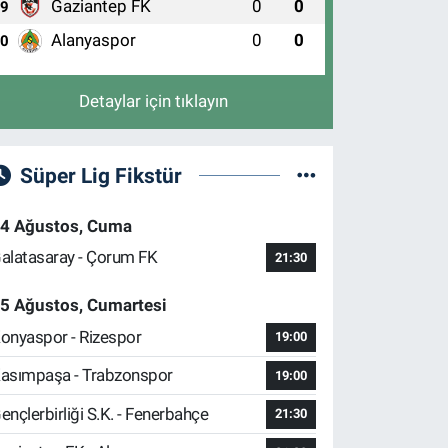
Gaziantep FK
0
0
9
Alanyaspor
0
0
10
Detaylar için tıklayın
Süper Lig Fikstür
4 Ağustos, Cuma
alatasaray - Çorum FK
21:30
5 Ağustos, Cumartesi
onyaspor - Rizespor
19:00
asımpaşa - Trabzonspor
19:00
ençlerbirliği S.K. - Fenerbahçe
21:30