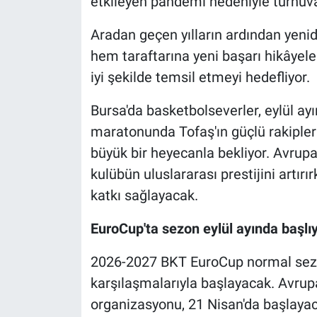
etkileyen pandemi nedeniyle turnuv
Aradan geçen yılların ardından yeni
hem taraftarına yeni başarı hikâyel
iyi şekilde temsil etmeyi hedefliyor.
Bursa'da basketbolseverler, eylül a
maratonunda Tofaş'ın güçlü rakipler
büyük bir heyecanla bekliyor. Avrupa
kulübün uluslararası prestijini artır
katkı sağlayacak.
EuroCup'ta sezon eylül ayında başlı
2026-2027 BKT EuroCup normal sezonu
karşılaşmalarıyla başlayacak. Avru
organizasyonu, 21 Nisan'da başlaya