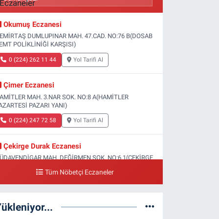
Okumuş Eczanesi
EMİRTAŞ DUMLUPINAR MAH. 47.CAD. NO:76 B(DOSAB
EMT POLİKLİNİĞİ KARŞISI)
0 (224) 262 11 44
Yol Tarifi Al
Çimer Eczanesi
AMİTLER MAH. 3.NAR SOK. NO:8 A(HAMİTLER
AZARTESİ PAZARI YANI)
0 (224) 247 72 58
Yol Tarifi Al
Çekirge Durak Eczanesi
ÜDAVENDİGAR MAH. DEĞİRMEN SOK. NO:6 1(ÇEKİRGE
EVLET HASTANESİ ALTI)
Tüm Nöbetçi Eczaneler
0 (224) 233 01 00
Yol Tarifi Al
ükleniyor...
Engin Eczanesi
OĞANLI MAH. SADIK AHMET CAD. NO:408