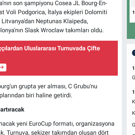
nsa'nın son şampiyonu Cosea JL Bourg-En-
 Voli Podgorica, İtalya ekipleri Dolomiti
, Litvanya'dan Neptunas Klaipeda,
onya'nın Slask Wroclaw takımları oldu.
ççılardan Uluslararası Turnuvada Çifte
1
G
urg'un grupta yer alması, C Grubu'nu
1
arından biri haline getirdi.
K
artıracak
K
anacak yeni EuroCup formatı, organizasyona
G
ak. Turnuva, sekizer takımdan oluşan dört