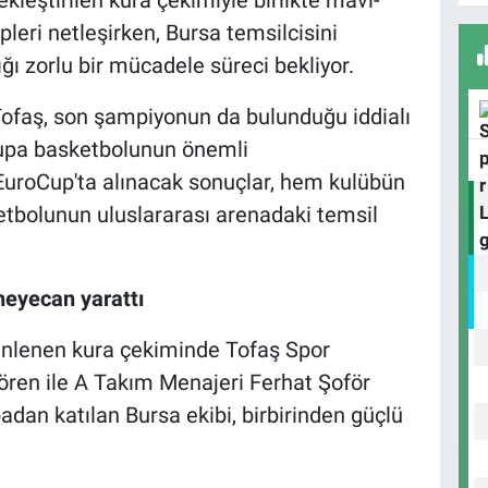
A
pleri netleşirken, Bursa temsilcisini
ığı zorlu bir mücadele süreci bekliyor.
faş, son şampiyonun da bulunduğu iddialı
B
vrupa basketbolunun önemli
S
EuroCup'ta alınacak sonuçlar, hem kulübün
tbolunun uluslararası arenadaki temsil
U
N
heyecan yarattı
Y
enlenen kura çekiminde Tofaş Spor
ren ile A Takım Menajeri Ferhat Şoför
badan katılan Bursa ekibi, birbirinden güçlü