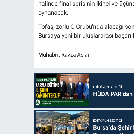
halinde final serisinin ikinci ve üçü
oynanacak.
Tofaş, zorlu C Grubu'nda alacağı so
Bursa'ya yeni bir uluslararası başar
Muhabir:
Ravza Aslan
EDITÖRÜN SEÇTIĞI
HÜDA PAR’dan k
EDITÖRÜN SEÇTIĞI
Bursa’da Şehir