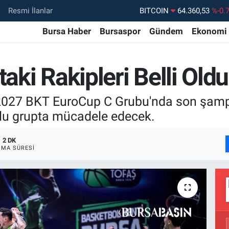
Resmi İlanlar
DOLAR
47,7069
%0.
EURO
55,0265
%0.
Bursa Haber
Bursaspor
Gündem
Ekonomi
STERLİN
64,1897
%0.
GRAM ALTIN
6574.81
%1.
taki Rakipleri Belli Oldu
BİST100
13.887
%6
-2027 BKT EuroCup C Grubu'nda son şampi
BITCOIN
64.360,53
%-0.
rlu grupta mücadele edecek.
2 DK
MA SÜRESI