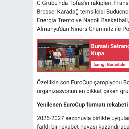
C Grubu'nda Tofaş'ın rakipleri; Fra
Bresse, Karadağ temsilcisi Buducnost
Energia Trento ve Napoli Basketball
Almanya'dan Niners Chemnitz ile Pol
Bursalı Satran
Kupa
İçeriği Görüntüle
Özellikle son EuroCup şampiyonu Bo
organizasyonun en dikkat çeken grupl
Yenilenen EuroCup formatı rekabeti 
2026-2027 sezonuyla birlikte uygul
farklı bir rekabet havası kazandırac