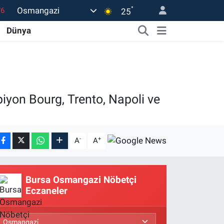
°
Osmangazi
17
25
01
Dünya
02
44
4
yon Bourg, Trento, Napoli ve
76
-
+
A
A
Bursa Osmangazi Nöbetçi
Eczaneler