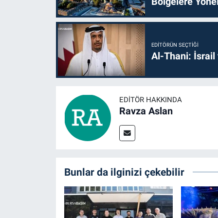
Bölgelere Yönel
EDITÖRÜN SEÇTIĞI
Al-Thani: İsrai
EDITÖR HAKKINDA
Ravza Aslan
Bunlar da ilginizi çekebilir