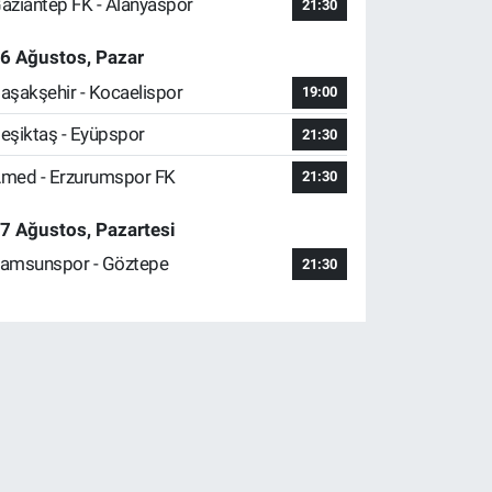
aziantep FK - Alanyaspor
21:30
6 Ağustos, Pazar
aşakşehir - Kocaelispor
19:00
eşiktaş - Eyüpspor
21:30
med - Erzurumspor FK
21:30
7 Ağustos, Pazartesi
amsunspor - Göztepe
21:30