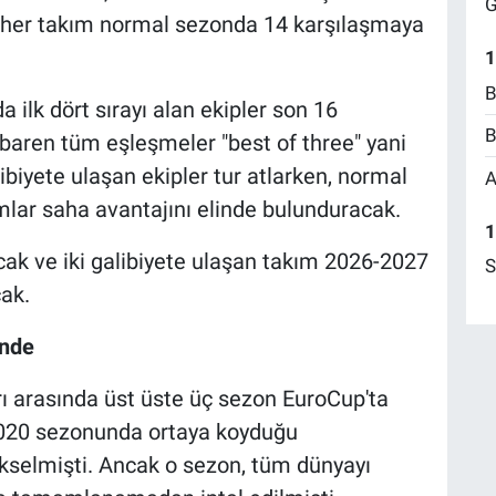
G
e her takım normal sezonda 14 karşılaşmaya
1
B
ilk dört sırayı alan ekipler son 16
B
baren tüm eşleşmeler "best of three" yani
biyete ulaşan ekipler tur atlarken, normal
A
lar saha avantajını elinde bulunduracak.
1
cak ve iki galibiyete ulaşan takım 2026-2027
S
ak.
inde
rı arasında üst üste üç sezon EuroCup'ta
2020 sezonunda ortaya koyduğu
kselmişti. Ancak o sezon, tüm dünyayı