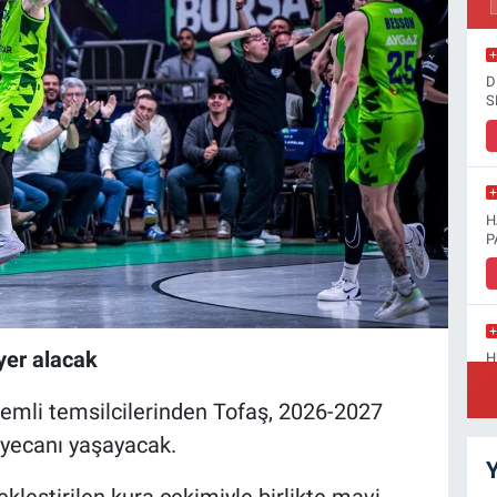
D
S
H
P
yer alacak
H
D
emli temsilcilerinden Tofaş, 2026-2027
yecanı yaşayacak.
Y
kleştirilen kura çekimiyle birlikte mavi-
S