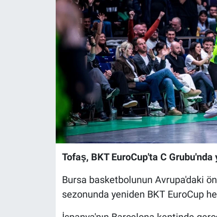
Sağlık
Eğitim
Ekonomi
Dünya
Teknoloji
Magazin
Tofaş, BKT EuroCup'ta C Grubu'nda 
Siyaset
Bursa basketbolunun Avrupa'daki ön
Yaşam
sezonunda yeniden BKT EuroCup he
Spor
İspanya'nın Barcelona kentinde gerçe