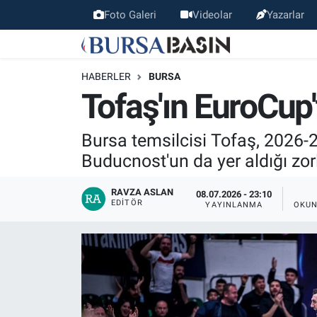
Foto Galeri
Videolar
Yazarlar
Bursa Haber
Bursa Nöbetçi Eczaneler
HABERLER
BURSA
Genel
Bursa Hava Durumu
Tofaş'ın EuroCup'
Politika
Bursa Namaz Vakitleri
Bursa temsilcisi Tofaş, 2026
Buducnost'un da yer aldığı zo
Bilim, Teknoloji
Bursa Trafik Yoğunluk Haritası
RAVZA ASLAN
08.07.2026 - 23:10
KÜLTÜR-SANAT
Süper Lig Puan Durumu ve Fikstür
EDITÖR
YAYINLANMA
OKUN
Yerel
Tüm Manşetler
Bursaspor
Son Dakika Haberleri
Gündem
Haber Arşivi