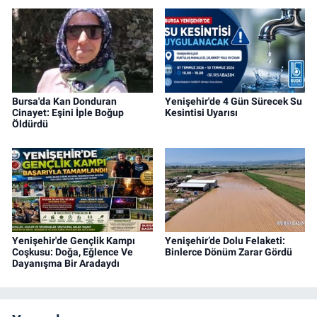
Bursa'da Kan Donduran
Yenişehir'de 4 Gün Sürecek Su
Cinayet: Eşini İple Boğup
Kesintisi Uyarısı
Öldürdü
Yenişehir'de Gençlik Kampı
Yenişehir’de Dolu Felaketi:
Coşkusu: Doğa, Eğlence Ve
Binlerce Dönüm Zarar Gördü
Dayanışma Bir Aradaydı