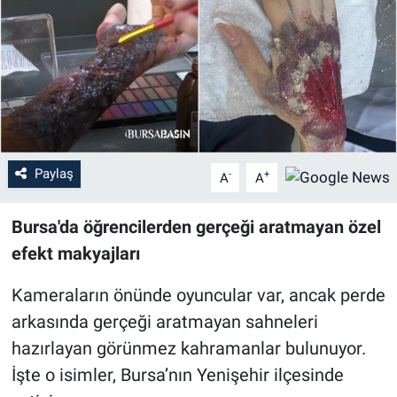
Sağlık
Eğitim
Ekonomi
Dünya
Paylaş
-
+
A
A
Teknoloji
Bursa'da öğrencilerden gerçeği aratmayan özel
efekt makyajları
Magazin
Kameraların önünde oyuncular var, ancak perde
Siyaset
arkasında gerçeği aratmayan sahneleri
hazırlayan görünmez kahramanlar bulunuyor.
Yaşam
İşte o isimler, Bursa’nın Yenişehir ilçesinde
Spor