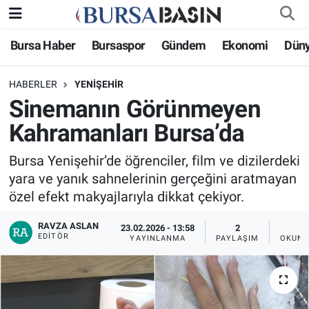
Bursa Haber
Bursaspor
Gündem
Ekonomi
Dün
Bursa Haber
Bursa Nöbetçi Eczaneler
HABERLER
YENIŞEHIR
Genel
Bursa Hava Durumu
Sinemanın Görünmeyen
Politika
Bursa Namaz Vakitleri
Kahramanları Bursa’da
Bilim, Teknoloji
Bursa Trafik Yoğunluk Haritası
Bursa Yenişehir’de öğrenciler, film ve dizilerdeki
yara ve yanık sahnelerinin gerçeğini aratmayan
KÜLTÜR-SANAT
Süper Lig Puan Durumu ve Fikstür
özel efekt makyajlarıyla dikkat çekiyor.
RAVZA ASLAN
Yerel
Tüm Manşetler
23.02.2026 - 13:58
2
EDITÖR
YAYINLANMA
PAYLAŞIM
OKUNM
Bursaspor
Son Dakika Haberleri
Gündem
Haber Arşivi