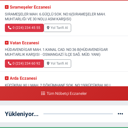
Sırameşeler Eczanesi
SIRAMEŞELER MAH. 6.GÜÇLÜ SOK. NO:6(SIRAMEŞELER MAH.
MUHTARLIĞI VE 30 NOLU ASM KARŞISI)
0 (224) 234 45 55
Yol Tarifi Al
Vatan Eczanesi
HÜDAVENDİGAR MAH. 1.KANAL CAD. NO:36 B(HÜDAVENDİGAR
MUHTARLIK KARŞISI - OSMANGAZİ İLÇE SAĞ. MÜD. YANI)
0 (224) 234 60 92
Yol Tarifi Al
Arda Eczanesi
KÜÇÜKBALIKLI MAH. 2.DÖKÜMHANE SOK. NO:19(KÜÇÜKBALIKLI
SAĞLIK OCAĞI YANI)
Tüm Nöbetçi Eczaneler
0 (224) 215 35 15
Yol Tarifi Al
Yükleniyor...
Türsel Eczanesi
HAMİTLER MAH. 1.FATİH CAD. NO:23 C(YUNUSELİ TOKİ ÜSTÜ-YENİ
KAPALI PAZAR KARŞISI)