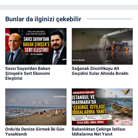
Bunlar da ilginizi çekebilir
Savcı Sayan'dan Bakan
Sağanak Zincirlikuyu Alt
Şimşek'e Sert Ekonomi
Geçidini Sular Altında Bıraktı
Eleştirisi
Ordu'da Denize Girmek İki Gün
Bakanlıktan Çekirge İstilası
Yasaklandı
İddialarına Net Yanıt