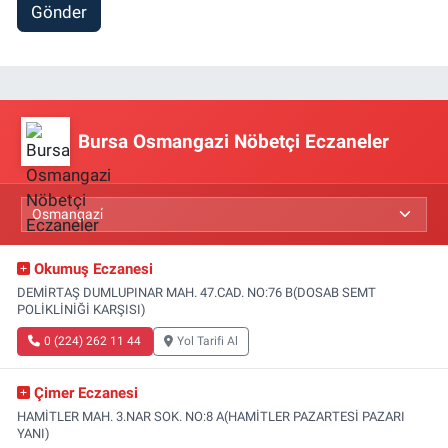
Gönder
Bursa Osmangazi Nöbetçi Eczaneler
Okumuş Eczanesi
DEMİRTAŞ DUMLUPINAR MAH. 47.CAD. NO:76 B(DOSAB SEMT
POLİKLİNİĞİ KARŞISI)
0 (224) 262 11 44
Yol Tarifi Al
Çimer Eczanesi
HAMİTLER MAH. 3.NAR SOK. NO:8 A(HAMİTLER PAZARTESİ PAZARI
YANI)