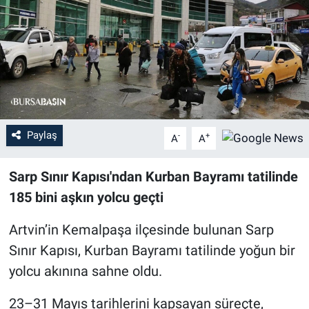
Sağlık
Eğitim
Ekonomi
Dünya
Paylaş
-
+
A
A
Teknoloji
Sarp Sınır Kapısı'ndan Kurban Bayramı tatilinde
185 bini aşkın yolcu geçti
Magazin
Artvin’in Kemalpaşa ilçesinde bulunan Sarp
Siyaset
Sınır Kapısı, Kurban Bayramı tatilinde yoğun bir
yolcu akınına sahne oldu.
Yaşam
23–31 Mayıs tarihlerini kapsayan süreçte,
Spor