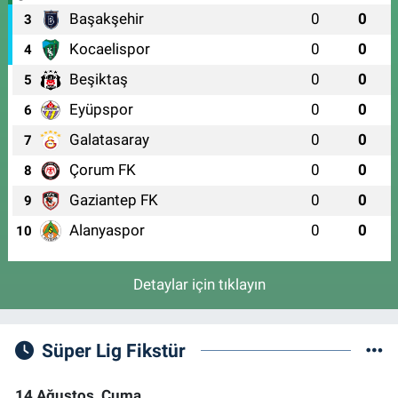
ULU MAH. ULUBATLI HASAN BULVARI (ANKARA YOLU) NO:64 A(ÖZEL
Başakşehir
0
0
ARİTMİ OSMANGAZİ HASTANESİ ACİL YANI)
3
0 (224) 251 33 44
Yol Tarifi Al
Kocaelispor
0
0
4
Beşiktaş
0
0
5
Eyüpspor
0
0
6
Galatasaray
0
0
7
Çorum FK
0
0
8
Gaziantep FK
0
0
9
Alanyaspor
0
0
10
Detaylar için tıklayın
Süper Lig Fikstür
14 Ağustos, Cuma