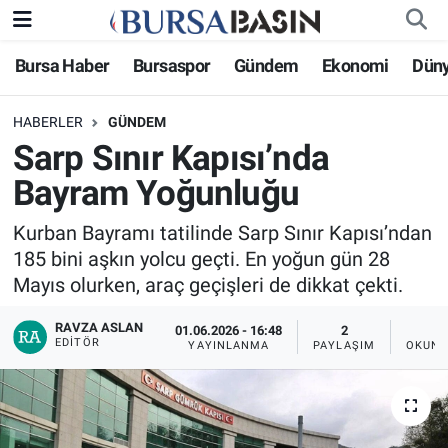
Bursa Haber
Bursaspor
Gündem
Ekonomi
Dün
Bursa Haber
Bursa Nöbetçi Eczaneler
HABERLER
GÜNDEM
Genel
Bursa Hava Durumu
Sarp Sınır Kapısı’nda
Politika
Bursa Namaz Vakitleri
Bayram Yoğunluğu
Bilim, Teknoloji
Bursa Trafik Yoğunluk Haritası
Kurban Bayramı tatilinde Sarp Sınır Kapısı’ndan
185 bini aşkın yolcu geçti. En yoğun gün 28
KÜLTÜR-SANAT
Süper Lig Puan Durumu ve Fikstür
Mayıs olurken, araç geçişleri de dikkat çekti.
RAVZA ASLAN
Yerel
Tüm Manşetler
01.06.2026 - 16:48
2
EDITÖR
YAYINLANMA
PAYLAŞIM
OKUNM
Bursaspor
Son Dakika Haberleri
Gündem
Haber Arşivi