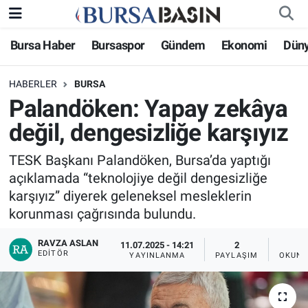
Bursa Haber
Bursaspor
Gündem
Ekonomi
Dün
Bursa Haber
Bursa Nöbetçi Eczaneler
HABERLER
BURSA
Genel
Bursa Hava Durumu
Palandöken: Yapay zekâya
Politika
Bursa Namaz Vakitleri
değil, dengesizliğe karşıyız
Bilim, Teknoloji
Bursa Trafik Yoğunluk Haritası
TESK Başkanı Palandöken, Bursa’da yaptığı
açıklamada “teknolojiye değil dengesizliğe
KÜLTÜR-SANAT
Süper Lig Puan Durumu ve Fikstür
karşıyız” diyerek geleneksel mesleklerin
korunması çağrısında bulundu.
Yerel
Tüm Manşetler
RAVZA ASLAN
11.07.2025 - 14:21
2
EDITÖR
YAYINLANMA
PAYLAŞIM
OKUNM
Bursaspor
Son Dakika Haberleri
Gündem
Haber Arşivi