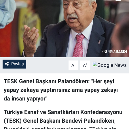
Sağlık
Eğitim
Ekonomi
Dünya
Paylaş
-
+
A
A
Teknoloji
TESK Genel Başkanı Palandöken: "Her şeyi
Magazin
yapay zekaya yaptırırsınız ama yapay zekayı
da insan yapıyor"
Siyaset
Türkiye Esnaf ve Sanatkârları Konfederasyonu
Yaşam
(TESK) Genel Başkanı Bendevi Palandöken
,
Spor