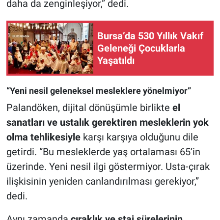
daha da zenginleşiyor,” dedi.
Bursa’da 530 Yıllık Vakıf
Geleneği Çocuklarla
Yaşatıldı
“Yeni nesil geleneksel mesleklere yönelmiyor”
Palandöken, dijital dönüşümle birlikte
el
sanatları ve ustalık gerektiren mesleklerin yok
olma tehlikesiyle
karşı karşıya olduğunu dile
getirdi. “Bu mesleklerde yaş ortalaması 65’in
üzerinde. Yeni nesil ilgi göstermiyor. Usta-çırak
ilişkisinin yeniden canlandırılması gerekiyor,”
dedi.
Aynı zamanda
çıraklık ve staj sürelerinin