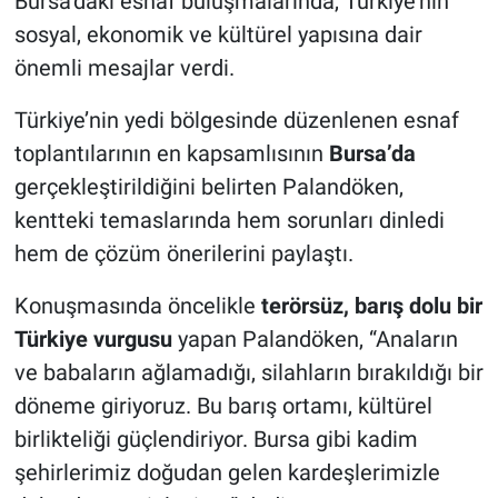
Bursa’daki esnaf buluşmalarında, Türkiye’nin
sosyal, ekonomik ve kültürel yapısına dair
Nöbetçi Eczaneler
önemli mesajlar verdi.
Türkiye’nin yedi bölgesinde düzenlenen esnaf
toplantılarının en kapsamlısının
Bursa’da
gerçekleştirildiğini belirten Palandöken,
kentteki temaslarında hem sorunları dinledi
hem de çözüm önerilerini paylaştı.
Konuşmasında öncelikle
terörsüz, barış dolu bir
Türkiye vurgusu
yapan Palandöken, “Anaların
ve babaların ağlamadığı, silahların bırakıldığı bir
döneme giriyoruz. Bu barış ortamı, kültürel
birlikteliği güçlendiriyor. Bursa gibi kadim
şehirlerimiz doğudan gelen kardeşlerimizle